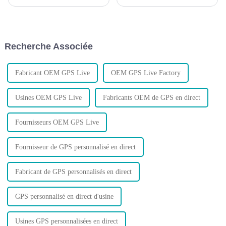
GPS, est fier d'annoncer le
objets, les achats de voitures
lancement de son dernier
augmentent d'année en année,
produit : le relais Bluetooth.
les entreprises et les particuliers
Conçu pour révolutionner la
possédant des véhicules
façon dont vous suivez et
commencent à avoir besoin de
Recherche Associée
protégez votre véhicule…
contrôler leurs voitures à tout
moment...
Fabricant OEM GPS Live
OEM GPS Live Factory
Usines OEM GPS Live
Fabricants OEM de GPS en direct
Fournisseurs OEM GPS Live
Fournisseur de GPS personnalisé en direct
Fabricant de GPS personnalisés en direct
GPS personnalisé en direct d'usine
Usines GPS personnalisées en direct