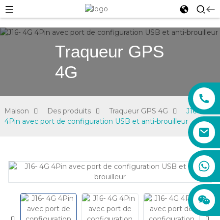
Traqueur GPS
4G
Maison
Des produits
Traqueur GPS 4G
J16- 4G
4Pin avec port de configuration USB et anti-brouilleur
sales01@xadgps.com
+86 188 7850 0956
+86 159 8670 4515
+86 159 8667 0464