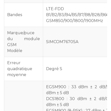
LTE-FDD
Bandes
B1/B2/B3/B4/B5/B7/B8/B28/B66
GSM850/900/1800/1900MHz
Marque/puce
du module
SIMCOM7670SA
GSM
Modèle
Erreur
quadratique
Degré S
moyenne
EGSM900 : 33 dBm ± 2 dB/5
dBm ± 5 dB
DCS1800 : 30 dBm ± 2 dB/0
dBm ± 5 dB
EGSM900 (8-PSK) : 27 dBm ± 3