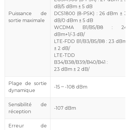
dB/5 dBm ± 5 dB
Puissance de
DCS1800 (8-PSK) : 26 dBm ± 3
sortie maximale
dB/0 dBm ± 5 dB
WCDMA B1/B5/B8 : 24
dBm+1/-3 dB/
LTE-FDD B1/B3/B5/B8 : 23 dBm
± 2 dB/
LTE-TDD
B34/B38/B39/B40/B41 :
23 dBm ± 2 dB/
Plage de sortie
-15 ~ -108 dBm
dynamique
Sensibilité de
-107 dBm
réception
Erreur de