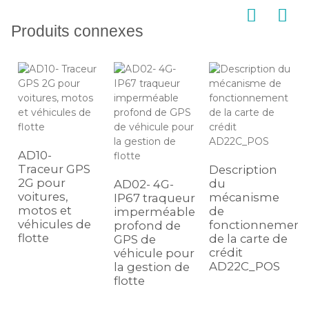
Produits connexes
AD10-
Traceur GPS
Description
2G pour
du
AD02- 4G-
voitures,
mécanisme
IP67 traqueur
motos et
de
imperméable
véhicules de
fonctionnement
profond de
flotte
de la carte de
GPS de
crédit
véhicule pour
AD22C_POS
la gestion de
flotte