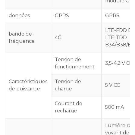
module GPS 
données
GPRS
GPRS
LTE-FDD B1
bande de
4G
LTE-TDD
fréquence
B34/B38/B3
Tension de
3,5-4,2 V CC
fonctionnement
Caractéristiques
Tension de
5 V CC
de puissance
charge
Courant de
500 mA
recharge
Lumière rou
voyant de ch