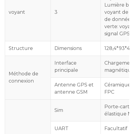
Lumière ble
voyant
3
voyant de c
de données 
verte: voyan
signal GPS,
Structure
Dimensions
128,4*93*4
Interface
Chargemen
principale
magnétiqu
Méthode de
connexion
Antenne GPS et
Céramique 
antenne GSM
FPC
Porte-carte
Sim
élastique N
UART
Facultatif