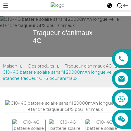
Traqueur d'animaux
4G
Maison
Des produits
Traqueur d'animaux 4G
C10- 4G batterie solaire sans fil 20000mAh longue veille
étanche traqueur GPS pour animaux
sales01@xadgps.com
+86 188 7850 0956
+86 159 8670 4515
+86 159 8667 0464