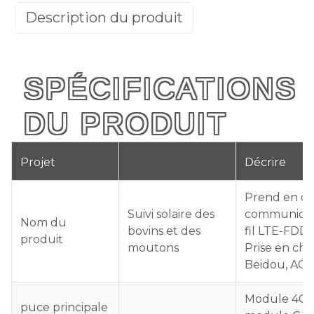
Description du produit
SPÉCIFICATIONS
DU PRODUIT
Projet
Décrire
Prend en ch
Suivi solaire des
communicat
Nom du
bovins et des
fil LTE-FDD
produit
moutons
Prise en ch
Beidou, AGP
Module 4G :
puce principale