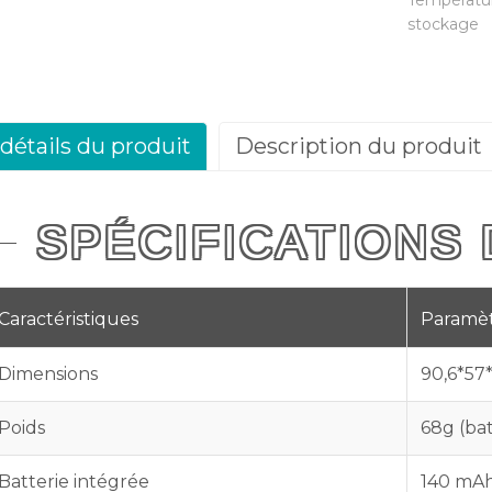
Températu
stockage
détails du produit
Description du produit
SPÉCIFICATIONS
Caractéristiques
Paramè
Dimensions
90,6*57
Poids
68g (bat
Batterie intégrée
140 mA