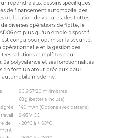
ur répondre aux besoins spécifiques
tés de financement automobile, des
s de location de voitures, des flottes
de diverses opérations de flotte, le
06 est plus qu'un simple dispositif
 il est conçu pour optimiser la sécurité,
té opérationnelle et la gestion des
. Des solutions complètes pour
té. Sa polyvalence et ses fonctionnalités
s en font un atout précieux pour
ie automobile moderne.
s
90,6*57*20 millimètres
68g (batterie incluse)
ntégrée
140 mAh (Options avec batterie)
travail
9-95 V CC
re de
- 20°C à + 60°C
ement