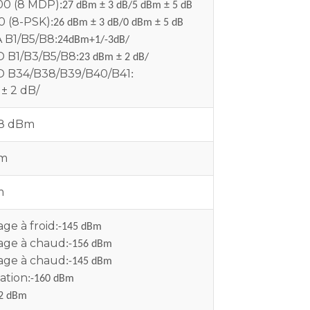
0 (8 MDP)
:
27 dBm ± 3 dB/5 dBm ± 5 dB
 (8-PSK)
:
26 dBm ± 3 dB/0 dBm ± 5 dB
B1/B5/B8
:
24dBm+1/-3dB/
 B1/B3/B5/B8
:
23 dBm ± 2 dB/
D B34/B38/B39/B40/B41
:
± 2 dB/
108 dBm
Bm
m
ge à froid
:
-145 dBm
age à chaud
:
-156 dBm
age à chaud
:
-145 dBm
ation
:
-160 dBm
2 dBm