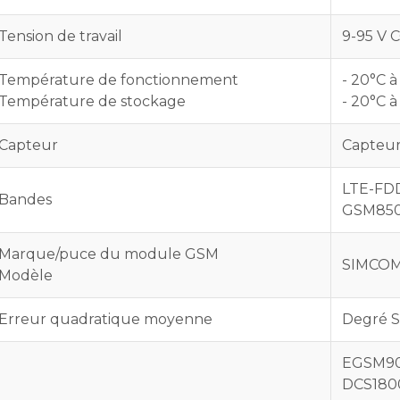
Tension de travail
9-95 V 
Température de fonctionnement
- 20°C à
Température de stockage
- 20°C à
Capteur
Capteur 
LTE-FDD
Bandes
GSM850
Marque/puce du module GSM
SIMCOM
Modèle
Erreur quadratique moyenne
Degré S
EGSM900
DCS1800