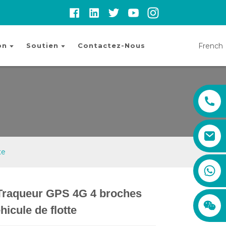
French
on
Soutien
Contactez-Nous
te
sales01@xadgps.com
+86 188 7850 0956
+86 159 8670 4515
Traqueur GPS 4G 4 broches
+86 159 8667 0464
Loading...
Loading...
Loading.
Loading.
hicule de flotte