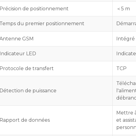
Précision de positionnement
5 m
＜
Temps du premier positionnement
Démarra
Antenne GSM
Intégré
Indicateur LED
Indicate
Protocole de transfert
TCP
Télécha
Détection de puissance
l'alimen
débran
Mettre 
Rapport de données
et assis
personna