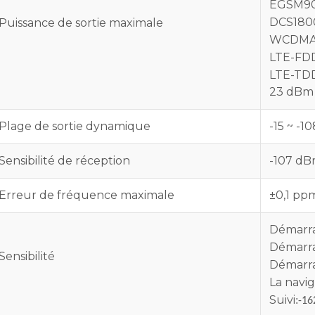
EGSM90
DCS1800
Puissance de sortie maximale
WCDMA 
LTE-FDD
LTE-TD
23 dBm 
Plage de sortie dynamique
-15 ~ -
Sensibilité de réception
-107 d
Erreur de fréquence maximale
±0,1 pp
Démarra
Démarr
Sensibilité
Démarr
La navig
Suivi
:
-16