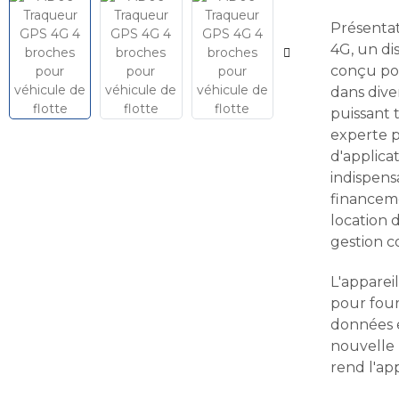
Présenta
4G, un di
conçu pou
dans dive
puissant 
experte p
d'applicat
indispens
financeme
location d
gestion c
L'apparei
pour four
données e
nouvelle 
rend l'app