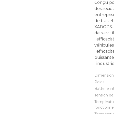
Conçu po
des socié
entreprise
de bus et 
XADGPS-AD
de suivi ;
l'efficaci
véhicules
l'efficaci
puissante
l’industr
Dimension
Poids
Batterie i
Tension de 
Températu
fonctionn