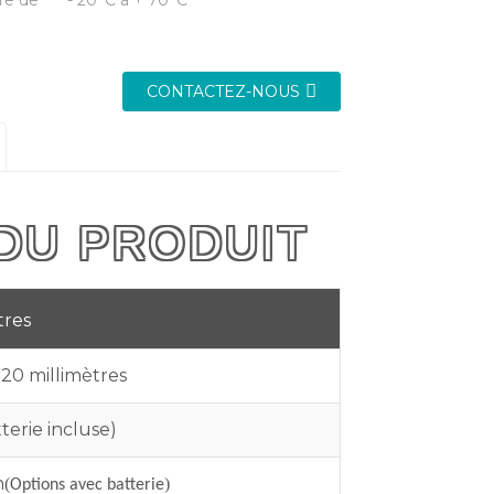
re de
- 20°C à + 70°C
CONTACTEZ-NOUS
 DU PRODUIT
tres
*20 millimètres
terie incluse)
h
(
)
Options avec batterie