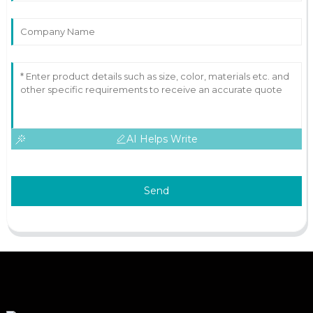
AI Helps Write
Send