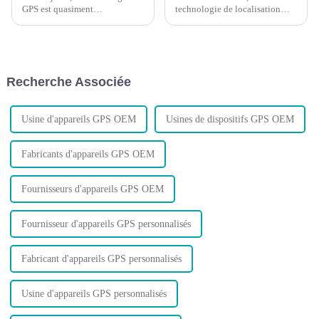
GPS est quasiment
technologie de localisation
omniprésente. La plupart des
GPS, est fier d'annoncer le
gens l'utilisent régulièrement
lancement de son dernier
sans même y penser. Mais la
produit : le relais Bluetooth.
comprenez-vous vraiment ? Et
Conçu pour révolutionner la
savez-vous comment optimiser
façon dont vous suivez et
Recherche Associée
le trafic GPS ?
protégez votre véhicule…
Usine d'appareils GPS OEM
Usines de dispositifs GPS OEM
Fabricants d'appareils GPS OEM
Fournisseurs d'appareils GPS OEM
Fournisseur d'appareils GPS personnalisés
Fabricant d'appareils GPS personnalisés
Usine d'appareils GPS personnalisés