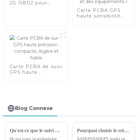
2G OBD2 pour
véhicule, plug-and-
Carte PCBA GPS
play pour la gestion
haute sensibilité
de flotte
avec quadri-bande
globale, large plage
de tension (9-90 V)
et suivi en temps
réel pour la sécurité
des véhicules et
des équipements-1
Carte PCBA de suivi
GPS haute
précision :
compacte, légère
et fiable
Blog Connexe
Qu'est-ce que le suivi GPS : ce que vous devez savoir
Pourquoi choisir le relais Bluetooth ?
De nos jours, la technologie
XADGPSXADGPS, leader en