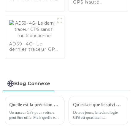
GPS haute
pour véhicule
précision :
antivol
compacte, légère
et fiable
AD59- 4G- Le
dernier traceur GPS
sans fil
multifonctionnel
Blog Connexe
Quelle est la précision des dispositifs de suivi GPS pour voitures ?
Qu'est-ce que le suivi GPS : ce que vous devez savoir
Un traceur GPS pour voiture
De nos jours, la technologie
peut être utile. Mais quelle est
GPS est quasiment
la précision de ces dispositifs ?
omniprésente. La plupart des
gens l'utilisent régulièrement
sans même y penser. Mais la