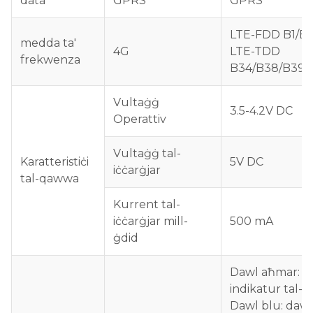
data
GPRS
GPRS
LTE-FDD B1/B
medda ta'
4G
LTE-TDD
frekwenza
B34/B38/B39/
Vultaġġ
3.5-4.2V DC
Operattiv
Vultaġġ tal-
Karatteristiċi
5V DC
iċċarġjar
tal-qawwa
Kurrent tal-
iċċarġjar mill-
500 mA
ġdid
Dawl aħmar: d
indikatur tal-iċ
Dawl blu: dawl