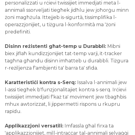
personalizzati u rċievi twissijiet immedjati meta l-
annimali ssorveljati tiegħek jidħlu jew joħorġu minn
żoni magħżula. Ittejjeb is-sigurtà, tissimplifika l-
operazzjonijiet, u tiżgura l-konformità ma 'żoni
predefiniti.
Disinn reżistenti għat-temp u Durabbli:
Mibni
biex jiflaħ kundizzjonijiet tat-temp varji, it-tracker
tagħna għandu disinn imħatteb u durabbli. Tiżgura
r-reżiljenza f'ambjenti ta' barra ta' sfida.
Karatteristiċi kontra s-Serq:
Issalva l-annimali jew
l-assi tiegħek b'funzjonalitajiet kontra s-serq. Irċievi
twissijiet immedjati f'każ ta' moviment jew tbagħbis
mhux awtorizzat, li jippermetti rispons u rkupru
rapidu.
Applikazzjoni versatili:
Imfassla għal firxa ta
'applikazzjonijiet, mill-intraċċar tal-annimali selvaġġi