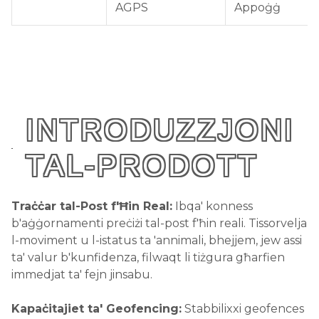
AGPS
Appoġġ
INTRODUZZJONI
TAL-PRODOTT
Traċċar tal-Post f'Ħin Real:
Ibqa' konness
b'aġġornamenti preċiżi tal-post f'ħin reali. Tissorvelja
l-moviment u l-istatus ta 'annimali, bhejjem, jew assi
ta' valur b'kunfidenza, filwaqt li tiżgura għarfien
immedjat ta' fejn jinsabu.
Kapaċitajiet ta' Geofencing:
Stabbilixxi geofences