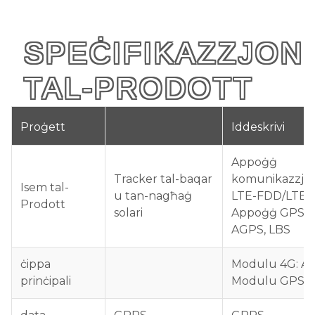
SPEĊIFIKAZZJONI
TAL-PRODOTT
Proġett
Iddeskrivi
Appoġġ
Tracker tal-baqar
komunikazzjoni 
Isem tal-
u tan-nagħaġ
LTE-FDD/LTE-
Prodott
solari
Appoġġ GPS, B
AGPS, LBS
ċippa
Modulu 4G: A7
prinċipali
Modulu GPS: 