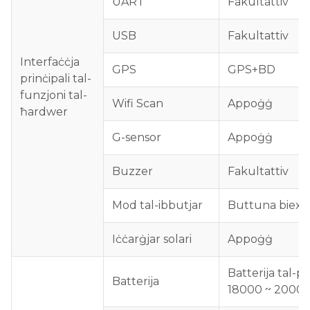
UART
Fakultattiv
USB
Fakultattiv
Interfaċċja
GPS
GPS+BD
prinċipali tal-
funzjoni tal-
Wifi Scan
Appoġġ
ħardwer
G-sensor
Appoġġ
Buzzer
Fakultattiv
Mod tal-ibbutjar
Buttuna biex t
Iċċarġjar solari
Appoġġ
Batterija tal-p
Batterija
18000 ~ 2000