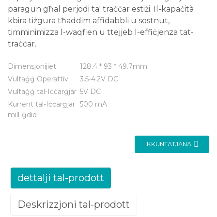
paragun għal perjodi ta' traċċar estiżi. Il-kapaċità
kbira tiżgura tħaddim affidabbli u sostnut,
timminimizza l-waqfien u ttejjeb l-effiċjenza tat-
traċċar.
Dimensjonijiet
128.4 * 93 * 49.7mm
Vultaġġ Operattiv
3.5-4.2V DC
Vultaġġ tal-Iċċarġjar
5V DC
Kurrent tal-Iċċarġjar
500 mA
mill-ġdid
IKKUNTATJANA
dettalji tal-prodott
Deskrizzjoni tal-prodott