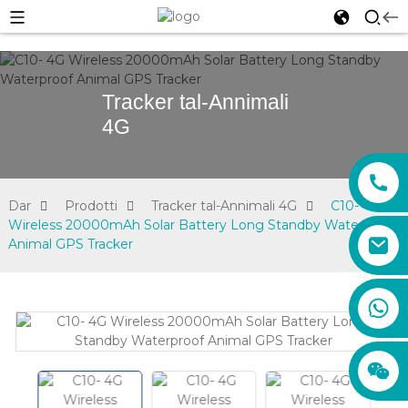
Tracker tal-Annimali
4G
Dar
Prodotti
Tracker tal-Annimali 4G
C10- 4G
Wireless 20000mAh Solar Battery Long Standby Waterproof
Animal GPS Tracker
sales01@xadgps.com
+86 188 7850 0956
+86 159 8670 4515
+86 159 8667 0464