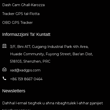
Dash Cam Għall-Karozza
Tracker GPS tal-Flotta
OBD GPS Tracker
Informazzjoni Ta' Kuntatt
3/F, Bini A17, Cuigang Industrial Park 4th Area,
Huaide Community, Fuyong Street, Bao'an Dist,
518103, Shenzhen, PRC
xad@xadgps.com
+86 159 8667 0464
Newsletters
Daħħal l-email tiegħek u aħna nibagħtulek l-aħħar pjanijiet