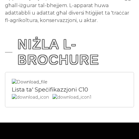
għall-iżgurar tal-bhejjem. L-apparat huwa
adattabbli u adattat għal diversi ħtiġijiet ta 'traċċar
fl-agrikoltura, konservazzjoni, u aktar.
NIŻLA L-
BROCHURE
Lista ta' Speċifikazzjoni C10