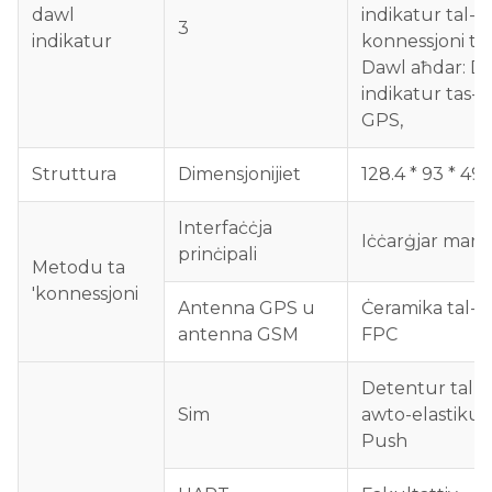
dawl
indikatur tal-
3
indikatur
konnessjoni tad
Dawl aħdar: D
indikatur tas-si
GPS,
Struttura
Dimensjonijiet
128.4 * 93 * 4
Interfaċċja
Iċċarġjar manj
prinċipali
Metodu ta
'konnessjoni
Antenna GPS u
Ċeramika tal-
antenna GSM
FPC
Detentur tal-k
Sim
awto-elastiku
Push