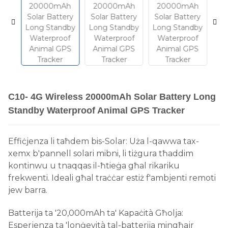
C10- 4G Wireless 20000mAh Solar Battery Long
Standby Waterproof Animal GPS Tracker
Effiċjenza li taħdem bis-Solar: Uża l-qawwa tax-
xemx b'pannell solari mibni, li tiżgura tħaddim
kontinwu u tnaqqas il-ħtieġa għal rikariku
frekwenti. Ideali għal traċċar estiż f'ambjenti remoti
jew barra.
Batterija ta '20,000mAh ta' Kapaċità Għolja:
Esperjenza ta 'lonġevità tal-batterija mingħajr