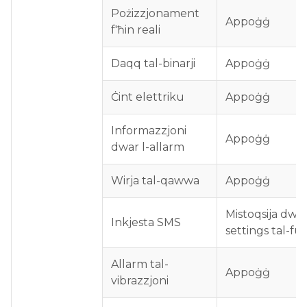
Pożizzjonament
Appoġġ
f'ħin reali
Daqq tal-binarji
Appoġġ
Ċint elettriku
Appoġġ
Informazzjoni
Appoġġ
dwar l-allarm
Wirja tal-qawwa
Appoġġ
Mistoqsija dwar 
Inkjesta SMS
settings tal-fu
Allarm tal-
Appoġġ
vibrazzjoni