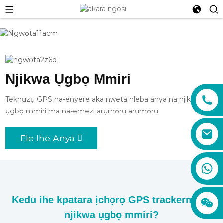
Njikwa Ụgbọ Mmiri
Teknụzụ GPS na-enyere aka nweta nleba anya na njikwa nke
ụgbọ mmiri ma na-emezi arụmọrụ arụmọrụ.
Ele Ihe Anya
sales01@xadgps.com
+86 188 7850 0956
+86 159 8670 4515
+86 159 8667 0464
Kedu ihe kpatara ịchọrọ GPS tracker
maka
njikwa ụgbọ mmiri?