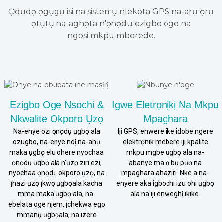
Ọdụdọ ọgụgụ isi na sistemụ nlekota GPS na-arụ ọrụ
ọtụtụ na-aghọta n'ọnọdu ezigbo oge na
ngosi mkpu mberede.
Ezigbo Oge Nsochi &
Igwe Eletrọnịkị Na Mkpu
Nkwalite Okporo Ụzọ
Mpaghara
Na-enye ozi ọnọdụ ụgbọ ala
Iji GPS, enwere ike idobe ngere
ozugbo, na-enye ndị na-ahụ
elektrọnik mebere iji kpalite
maka ụgbọ elu ohere nyochaa
mkpu mgbe ụgbọ ala na-
ọnọdụ ụgbọ ala n'ụzọ ziri ezi,
abanye ma ọ bụ pụọ na
nyochaa ọnọdụ okporo ụzọ, na
mpaghara ahaziri. Nke a na-
ịhazi ụzọ ịkwọ ụgbọala kacha
enyere aka igbochi izu ohi ụgbọ
mma maka ụgbọ ala, na-
ala na iji enweghị ikike.
ebelata oge njem, ịchekwa ego
mmanụ ụgbọala, na izere