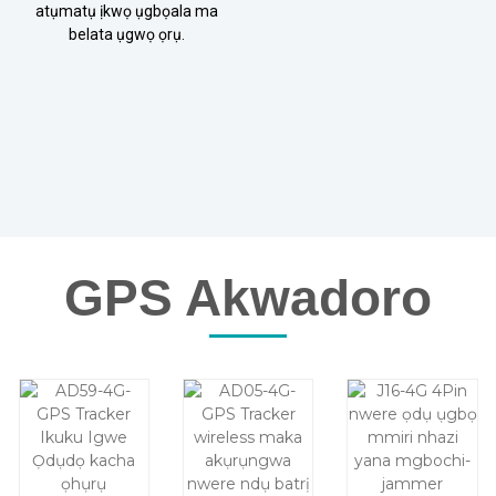
atụmatụ ịkwọ ụgbọala ma
belata ụgwọ ọrụ.
GPS Akwadoro