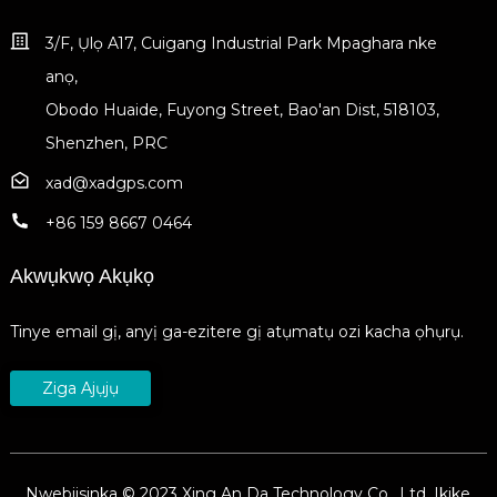
3/F, Ụlọ A17, Cuigang Industrial Park Mpaghara nke
anọ,
Obodo Huaide, Fuyong Street, Bao'an Dist, 518103,
Shenzhen, PRC
xad@xadgps.com
+86 159 8667 0464
Akwụkwọ Akụkọ
Tinye email gị, anyị ga-ezitere gị atụmatụ ozi kacha ọhụrụ.
Ziga Ajụjụ
Nwebiisinka © 2023 Xing An Da Technology Co., Ltd. Ikike