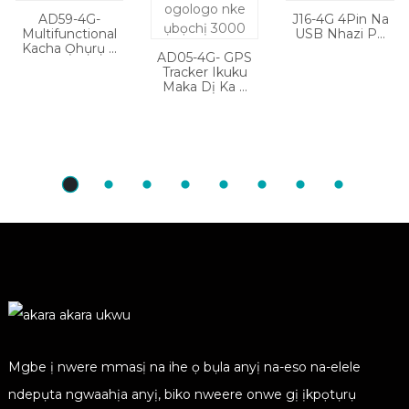
AD59-4G-
J16-4G 4Pin Na
Multifunctional
USB Nhazi P...
Kacha Ọhụrụ ...
AD05-4G- GPS
Tracker Ikuku
Maka Dị Ka ...
Mgbe ị nwere mmasị na ihe ọ bụla anyị na-eso na-elele
ndepụta ngwaahịa anyị, biko nweere onwe gị ịkpọtụrụ