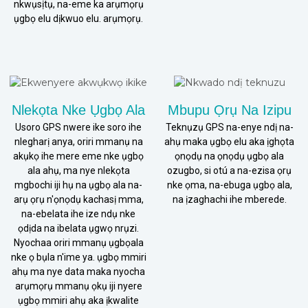
nkwụsịtụ, na-eme ka arụmọrụ
ụgbọ elu dịkwuo elu. arụmọrụ.
Nlekọta Nke Ụgbọ Ala
Mbupu Ọrụ Na Izipu
Usoro GPS nwere ike soro ihe
Teknụzụ GPS na-enye ndị na-
nlegharị anya, oriri mmanụ na
ahụ maka ụgbọ elu aka ịghọta
akụkọ ihe mere eme nke ụgbọ
ọnọdụ na ọnọdụ ụgbọ ala
ala ahụ, ma nye nlekọta
ozugbo, si otú a na-ezisa ọrụ
mgbochi iji hụ na ụgbọ ala na-
nke ọma, na-ebuga ụgbọ ala,
arụ ọrụ n'ọnọdụ kachasị mma,
na ịzaghachi ihe mberede.
na-ebelata ihe ize ndụ nke
ọdịda na ibelata ụgwọ nrụzi.
Nyochaa oriri mmanụ ụgbọala
nke ọ bụla n'ime ya. ụgbọ mmiri
ahụ ma nye data maka nyocha
arụmọrụ mmanụ ọkụ iji nyere
ụgbọ mmiri ahụ aka ịkwalite