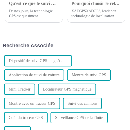
Qu'est-ce que le suivi GPS : ce que vous devez savoir
Pourquoi choisir le relais Bluetooth ?
De nos jours, la technologie
XADGPSXADGPS, leader en
GPS est quasiment
technologie de localisation
omniprésente. La plupart des
GPS, est fier d'annoncer le
gens l'utilisent régulièrement
lancement de son dernier
sans même y penser. Mais la
produit : le relais Bluetooth.
comprenez-vous vraiment ? Et
Conçu pour révolutionner la
savez-vous comment optimiser
façon dont vous suivez et
Recherche Associée
le trafic GPS ?
protégez votre véhicule…
Dispositif de suivi GPS magnétique
Application de suivi de voiture
Montre de suivi GPS
Mini Tracker
Localisateur GPS magnétique
Montre avec un traceur GPS
Suivi des camions
Coût du traceur GPS
Surveillance GPS de la flotte