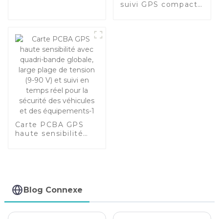
véhicule, plug-and-
suivi GPS compact
play pour la gestion
de haute précision
de flotte
avec large plage de
tension et
intégration avancée
de capteurs
Carte PCBA GPS
haute sensibilité
avec quadri-bande
globale, large plage
de tension (9-90 V)
et suivi en temps
réel pour la sécurité
des véhicules et
Blog Connexe
des équipements-1