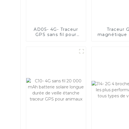
AD05- 4G- Traceur
Traceur 
GPS sans fil pour
magnétique s
actifs avec batterie
AD21-4G 
longue durée de
batterie de
3 000 jours
mAh