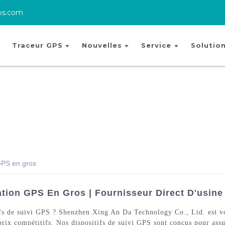
ps.com
Traceur GPS
Nouvelles
Service
Solutio
 GPS en gros
ation GPS En Gros | Fournisseur Direct D'usine
tifs de suivi GPS ? Shenzhen Xing An Da Technology Co., Ltd. est vo
prix compétitifs. Nos dispositifs de suivi GPS sont conçus pour assu