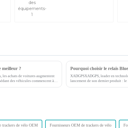
e meilleur ?
Pourquoi choisir le relais Blu
s, les achats de voitures augmentent
XADGPSXADGPS, leader en technologie
possédant des véhicules commencent à
lancement de son dernier produit : le
..
dont vous suivez et protégez votre 
de trackers de vélo OEM
Fournisseurs OEM de trackers de vélo
Fo