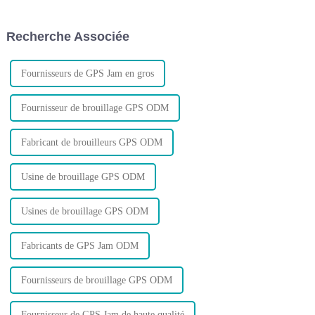
sans même y penser. Mais la
produit : le relais Bluetooth.
comprenez-vous vraiment ? Et
Conçu pour révolutionner la
savez-vous comment optimiser
façon dont vous suivez et
Recherche Associée
le trafic GPS ?
protégez votre véhicule…
Fournisseurs de GPS Jam en gros
Fournisseur de brouillage GPS ODM
Fabricant de brouilleurs GPS ODM
Usine de brouillage GPS ODM
Usines de brouillage GPS ODM
Fabricants de GPS Jam ODM
Fournisseurs de brouillage GPS ODM
Fournisseur de GPS Jam de haute qualité