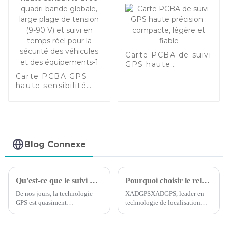
Carte PCBA de suivi
GPS haute
précision :
Carte PCBA GPS
compacte, légère
haute sensibilité
et fiable
avec quadri-bande
globale, large plage
de tension (9-90 V)
et suivi en temps
réel pour la sécurité
des véhicules et
Blog Connexe
des équipements-1
Qu'est-ce que le suivi GPS : ce que vous devez savoir
Pourquoi choisir le relais Bluetooth ?
De nos jours, la technologie
XADGPSXADGPS, leader en
GPS est quasiment
technologie de localisation
omniprésente. La plupart des
GPS, est fier d'annoncer le
gens l'utilisent régulièrement
lancement de son dernier