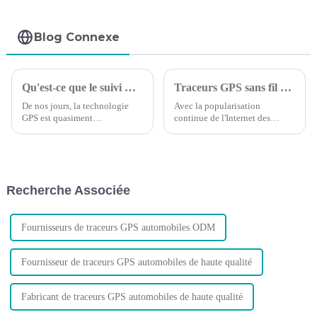
Blog Connexe
Qu'est-ce que le suivi GPS : ce que vous devez savoir
Traceurs GPS sans fil et câblés : lequel est le meilleur ?
De nos jours, la technologie
Avec la popularisation
GPS est quasiment
continue de l'Internet des
omniprésente. La plupart des
objets, les achats de voitures
gens l'utilisent régulièrement
augmentent d'année en année,
sans même y penser. Mais la
les entreprises et les particuliers
comprenez-vous vraiment ? Et
possédant des véhicules
savez-vous comment optimiser
commencent à avoir besoin de
Recherche Associée
le trafic GPS ?
contrôler leurs voitures à tout
moment...
Fournisseurs de traceurs GPS automobiles ODM
Fournisseur de traceurs GPS automobiles de haute qualité
Fabricant de traceurs GPS automobiles de haute qualité