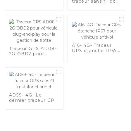
traceur sans fil pour
avec GPS et suivi
animaux de
compagnie avec
sos-copy intégré
A16- 4G- Traceur
Traceur GPS AD08-
GPS étanche IP67
2G OBD2 pour
pour véhicule
véhicule, plug-and-
antivol
play pour la gestion
de flotte
AD59- 4G- Le
dernier traceur GPS
sans fil
multifonctionnel