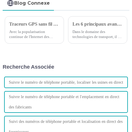
Blog Connexe
Traceurs GPS sans fil et câblés : lequel est le meilleur ?
Les 6 principaux avantages du suivi GPS des véhicules
Avec la popularisation
Dans le domaine des
continue de l'Internet des
technologies de transport, il est
objets, les achats de voitures
essentiel de reconnaître les
augmentent d'année en année,
besoins de votre flotte et
les entreprises et les particuliers
d’identifier comment votre
possédant des véhicules
entreprise peut maximiser les
commencent à avoir besoin de
avantages des nouvelles
Recherche Associée
contrôler leurs voitures à tout
technologies.
moment...
Suivre le numéro de téléphone portable, localiser les usines en direct
Suivre le numéro de téléphone portable et l'emplacement en direct
des fabricants
Suivi des numéros de téléphone portable et localisation en direct des
fournisseurs