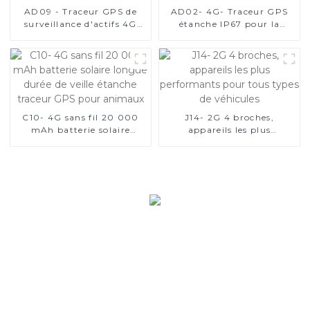
AD09 - Traceur GPS de
AD02- 4G- Traceur GPS
surveillance d'actifs 4G
étanche IP67 pour la
avec 3 options de tailles
gestion de flotte
C10- 4G sans fil 20 000
J14- 2G 4 broches,
mAh batterie solaire
appareils les plus
longue durée de veille
performants pour tous
étanche traceur GPS pour
types de véhicules
animaux