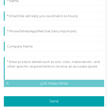
AI Helps Write
Send