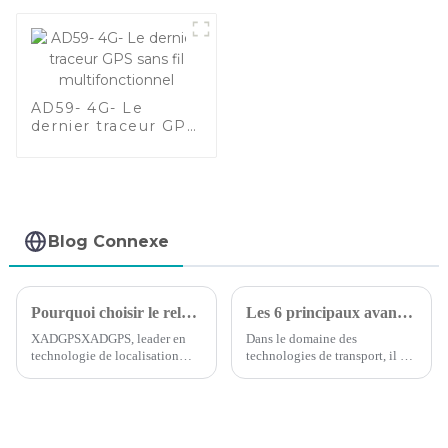
avec large plage de
tension et
intégration avancée
de capteurs
AD59- 4G- Le
dernier traceur GPS
sans fil
multifonctionnel
Blog Connexe
Pourquoi choisir le relais Bluetooth ?
Les 6 principaux avantages du suivi GPS des véhicules
XADGPSXADGPS, leader en
Dans le domaine des
technologie de localisation
technologies de transport, il est
GPS, est fier d'annoncer le
essentiel de reconnaître les
lancement de son dernier
besoins de votre flotte et
produit : le relais Bluetooth.
d’identifier comment votre
Conçu pour révolutionner la
entreprise peut maximiser les
façon dont vous suivez et
avantages des nouvelles