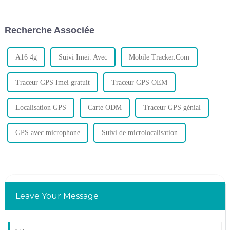
d’identifier comment votre
entreprise peut maximiser les
avantages des nouvelles
Recherche Associée
technologies.
A16 4g
Suivi Imei. Avec
Mobile Tracker.Com
Traceur GPS Imei gratuit
Traceur GPS OEM
Localisation GPS
Carte ODM
Traceur GPS génial
GPS avec microphone
Suivi de microlocalisation
Leave Your Message