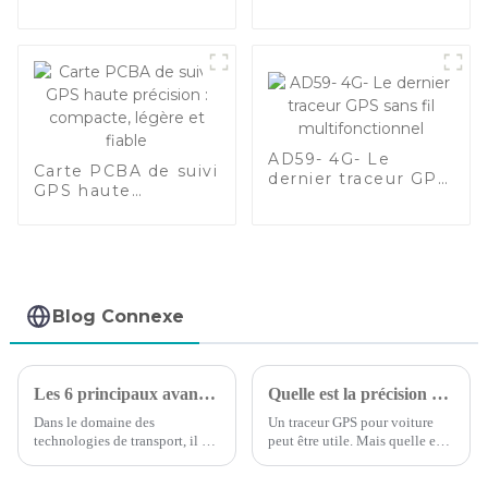
avec quadri-bande
globale, large plage
de tension (9-90 V)
et suivi en temps
réel pour la sécurité
des véhicules et
des équipements-1
AD59- 4G- Le
Carte PCBA de suivi
dernier traceur GPS
GPS haute
sans fil
précision :
multifonctionnel
compacte, légère
et fiable
Blog Connexe
Les 6 principaux avantages du suivi GPS des véhicules
Quelle est la précision des dispositifs de suivi GPS pour voitures ?
Dans le domaine des
Un traceur GPS pour voiture
technologies de transport, il est
peut être utile. Mais quelle est
essentiel de reconnaître les
la précision de ces dispositifs ?
besoins de votre flotte et