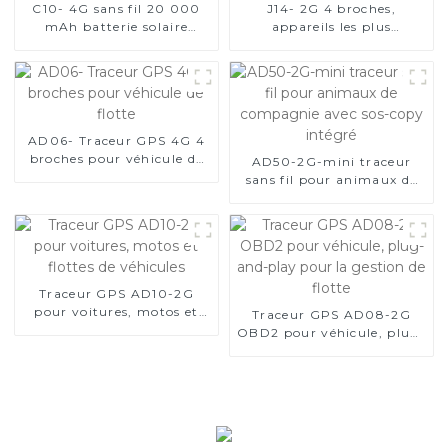
C10- 4G sans fil 20 000
J14- 2G 4 broches,
mAh batterie solaire
appareils les plus
longue durée de veille
performants pour tous
étanche traceur GPS pour
types de véhicules
animaux
AD06- Traceur GPS 4G 4
broches pour véhicule de
AD50-2G-mini traceur
flotte
sans fil pour animaux de
compagnie avec sos-copy
intégré
Traceur GPS AD10-2G
pour voitures, motos et
Traceur GPS AD08-2G
flottes de véhicules
OBD2 pour véhicule, plug-
and-play pour la gestion
de flotte