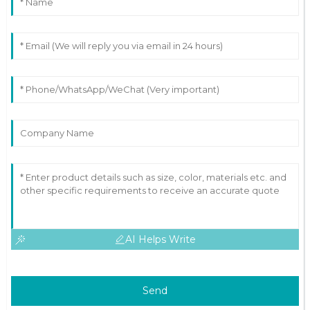
AI Helps Write
Send