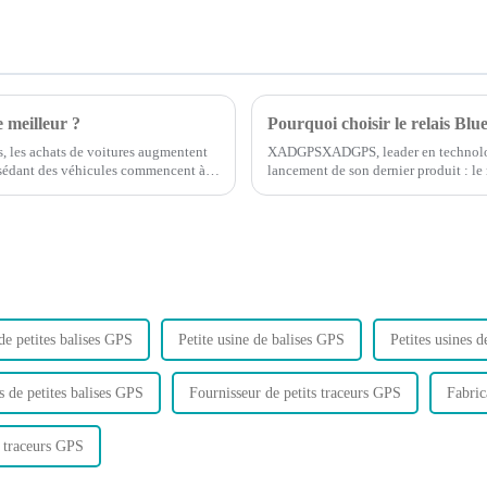
e meilleur ?
Pourquoi choisir le relais Blu
s, les achats de voitures augmentent
XADGPSXADGPS, leader en technologie
possédant des véhicules commencent à
lancement de son dernier produit : le
..
dont vous suivez et protégez votre 
de petites balises GPS
Petite usine de balises GPS
Petites usines 
s de petites balises GPS
Fournisseur de petits traceurs GPS
Fabric
e traceurs GPS