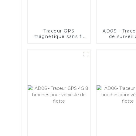
Traceur GPS
AD09 - Trac
magnétique sans fil
de surveil
AD21-4G avec
d'actifs 4G 
batterie de 20 000
options de t
mAh