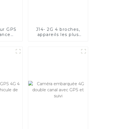
eur GPS
J14- 2G 4 broches,
lance
appareils les plus
avec 3
performants pour
ailles
tous types de
véhicules