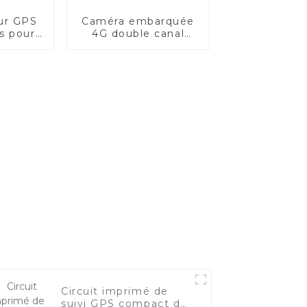
ur GPS
Caméra embarquée
s pour
4G double canal
flotte
avec GPS et suivi
Circuit imprimé de
suivi GPS compact de