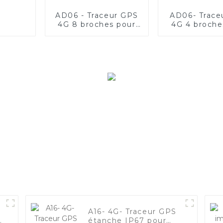
AD06 - Traceur GPS
AD06- Trace
4G 8 broches pour
4G 4 broche
véhicule de flotte
véhicule de 
A16- 4G- Traceur GPS
étanche IP67 pour