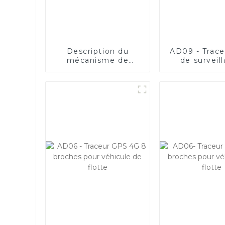
Description du
AD09 - Trac
mécanisme de
de surveil
fonctionnement de
d'actifs 4G 
la carte de crédit
options de t
AD22C_POS