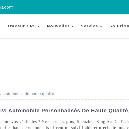
ps.com
Traceur GPS
Nouvelles
Service
Solutio
i automobile de haute qualité
vi Automobile Personnalisés De Haute Qualité 
é pour vos véhicules ? Ne cherchez plus, Shenzhen Xing An Da Techn
obiles haut de gamme, ils offrent un suivi fiable et précis de tous 