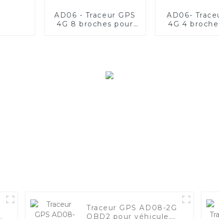
AD06 - Traceur GPS
AD06- Trace
4G 8 broches pour
4G 4 broche
véhicule de flotte
véhicule de 
Traceur GPS AD08-2G
s
OBD2 pour véhicule,