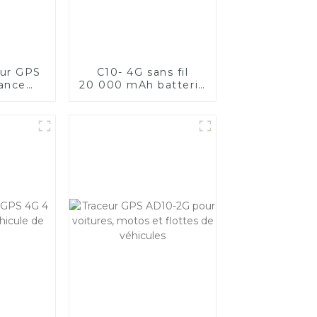
eur GPS
C10- 4G sans fil
lance
20 000 mAh batterie
avec 3
solaire longue durée
ailles
de veille étanche
traceur GPS pour
animaux