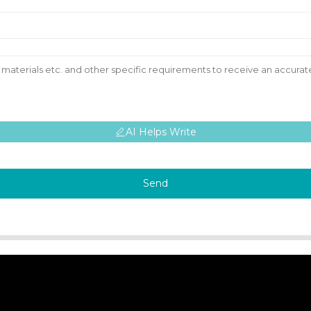
AI Helps Write
Send