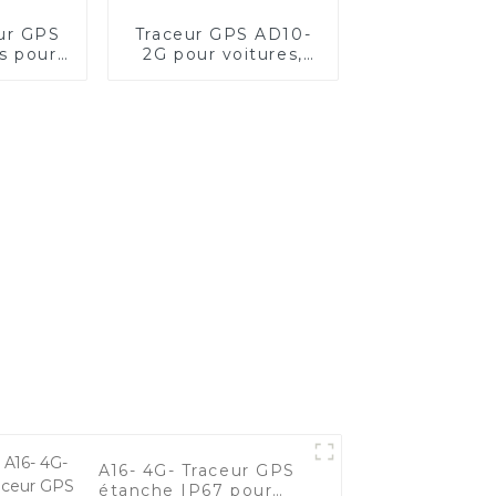
ur GPS
Traceur GPS AD10-
s pour
2G pour voitures,
flotte
motos et flottes de
véhicules
A16- 4G- Traceur GPS
étanche IP67 pour