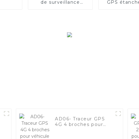
de surveillance
GPS étanch
d'actifs 4G avec 3
pour la gest
options de tailles
flotte
AD06- Traceur GPS
4G 4 broches pour
véhicule de flotte