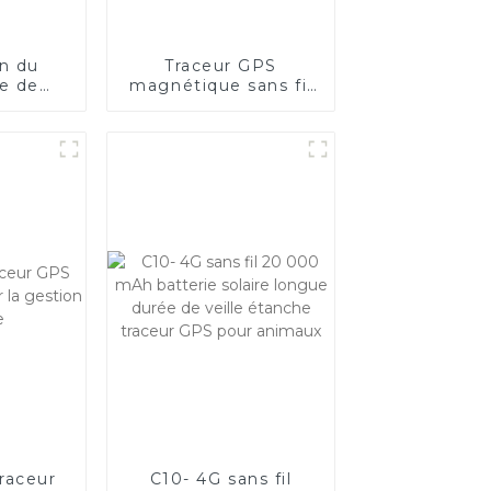
on du
Traceur GPS
e de
magnétique sans fil
ent de
AD21-4G avec
crédit
batterie de 20 000
POS
mAh
raceur
C10- 4G sans fil