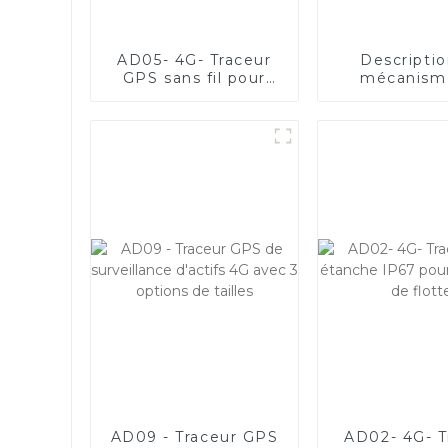
AD05- 4G- Traceur
Descripti
GPS sans fil pour
mécanism
actifs avec batterie
fonctionnem
longue durée de
la carte de 
3 000 jours
AD22C_
AD09 - Traceur GPS
AD02- 4G- T