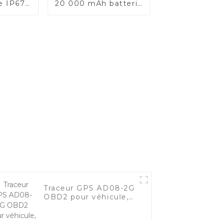
e IP67
20 000 mAh batterie
ion de
solaire longue durée
de veille étanche
traceur GPS pour
animaux
Traceur GPS AD08-2G
OBD2 pour véhicule,
plug-and-play pour la
gestion de flotte