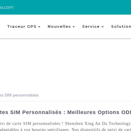
ps.com
Traceur GPS
Nouvelles
Service
Solutio
tes SIM personnalisés
tes SIM Personnalisés : Meilleures Options OD
vi de carte SIM personnalisées ! Shenzhen Xing An Da Technology Co
adaptables à vos besoins spécifiques. Nos dispositifs de suivi de ca