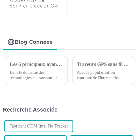
AD59- 4G- Le
dernier traceur GPS
sans fil
multifonctionnel
Blog Connexe
Les 6 principaux avantages du suivi GPS des véhicules
Traceurs GPS sans fil et câblés : lequel est le meilleur ?
Dans le domaine des
Avec la popularisation
technologies de transport, il est
continue de l'Internet des
essentiel de reconnaître les
objets, les achats de voitures
besoins de votre flotte et
augmentent d'année en année,
d’identifier comment votre
les entreprises et les particuliers
entreprise peut maximiser les
possédant des véhicules
avantages des nouvelles
commencent à avoir besoin de
Recherche Associée
technologies.
contrôler leurs voitures à tout
moment...
Fabricant ODM Imei No Tracker