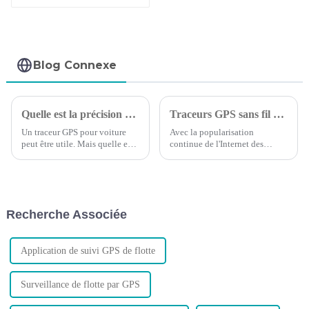
multifonctionnel
Blog Connexe
Quelle est la précision des dispositifs de suivi GPS pour voitures ?
Traceurs GPS sans fil et câblés : lequel est le meilleur ?
Un traceur GPS pour voiture
Avec la popularisation
peut être utile. Mais quelle est
continue de l'Internet des
la précision de ces dispositifs ?
objets, les achats de voitures
augmentent d'année en année,
les entreprises et les particuliers
possédant des véhicules
commencent à avoir besoin de
Recherche Associée
contrôler leurs voitures à tout
moment...
Application de suivi GPS de flotte
Surveillance de flotte par GPS