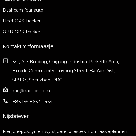
Dashcam foar auto
Fleet GPS Tracker
OBD GPS Tracker
Kontakt Ynformaasje
3/F, A17 Building, Cuigang Industrial Park 4th Area,
Huaide Community, Fuyong Street, Bao'an Dist,
518103, Shenzhen, PRC
xad@xadgps.com
+86 159 8667 0464
Nijsbrieven
Fier jo e-post yn en wy stjoere jo lêste ynformaasjeplannen.