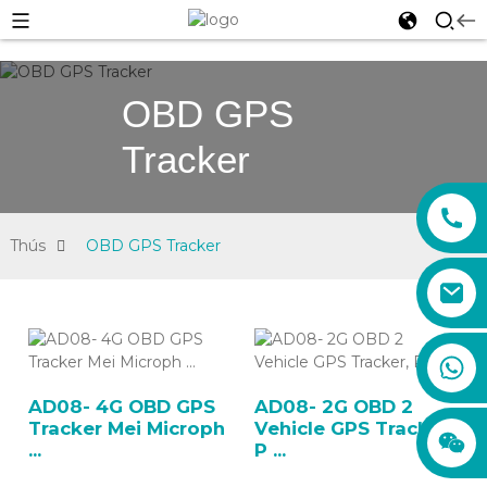
OBD GPS
Tracker
Thús
OBD GPS Tracker
sales01@xadgps.com
+86 188 7850 0956
+86 159 8670 4515
AD08- 4G OBD GPS
AD08- 2G OBD 2
+86 159 8667 0464
Tracker Mei Microph
Vehicle GPS Tracker,
...
P ...