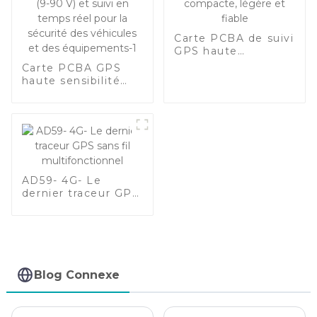
Carte PCBA de suivi
GPS haute
précision :
Carte PCBA GPS
compacte, légère
haute sensibilité
et fiable
avec quadri-bande
globale, large plage
de tension (9-90 V)
et suivi en temps
réel pour la sécurité
des véhicules et
des équipements-1
AD59- 4G- Le
dernier traceur GPS
sans fil
multifonctionnel
Blog Connexe