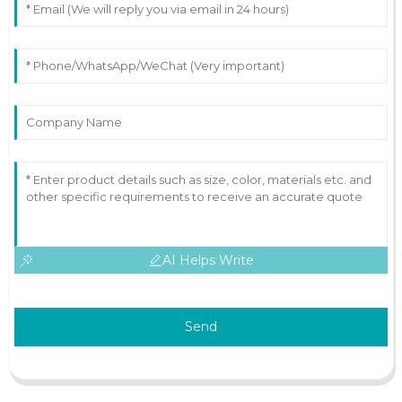
AI Helps Write
Send