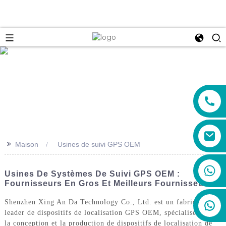
e
>>
Maison
Usines de suivi GPS OEM
+86 19888492894
Usines De Systèmes De Suivi GPS OEM :
Fournisseurs En Gros Et Meilleurs Fournisseurs
Shenzhen Xing An Da Technology Co., Ltd. est un fabricant
leader de dispositifs de localisation GPS OEM, spécialisé dans
la conception et la production de dispositifs de localisation de