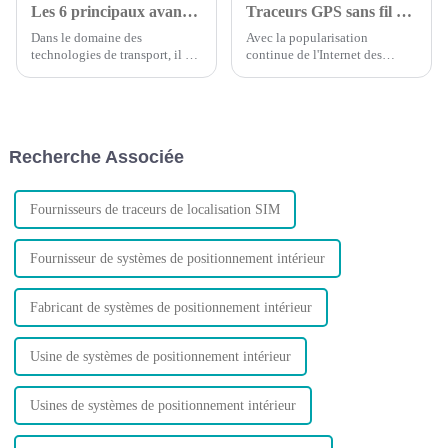
Les 6 principaux avantages du suivi GPS des véhicules
Traceurs GPS sans fil et câblés : lequel est le meilleur ?
Dans le domaine des
Avec la popularisation
technologies de transport, il est
continue de l'Internet des
essentiel de reconnaître les
objets, les achats de voitures
besoins de votre flotte et
augmentent d'année en année,
d’identifier comment votre
les entreprises et les particuliers
entreprise peut maximiser les
possédant des véhicules
avantages des nouvelles
commencent à avoir besoin de
Recherche Associée
technologies.
contrôler leurs voitures à tout
moment...
Fournisseurs de traceurs de localisation SIM
Fournisseur de systèmes de positionnement intérieur
Fabricant de systèmes de positionnement intérieur
Usine de systèmes de positionnement intérieur
Usines de systèmes de positionnement intérieur