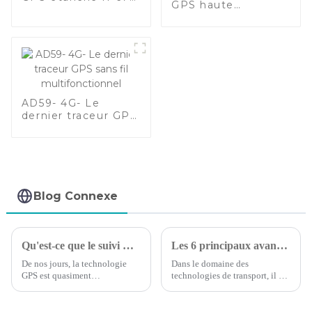
GPS haute
pour véhicule
précision :
antivol
compacte, légère
et fiable
AD59- 4G- Le
dernier traceur GPS
sans fil
multifonctionnel
Blog Connexe
Qu'est-ce que le suivi GPS : ce que vous devez savoir
Les 6 principaux avantages du suivi GPS des véhicules
De nos jours, la technologie
Dans le domaine des
GPS est quasiment
technologies de transport, il est
omniprésente. La plupart des
essentiel de reconnaître les
gens l'utilisent régulièrement
besoins de votre flotte et
sans même y penser. Mais la
d’identifier comment votre