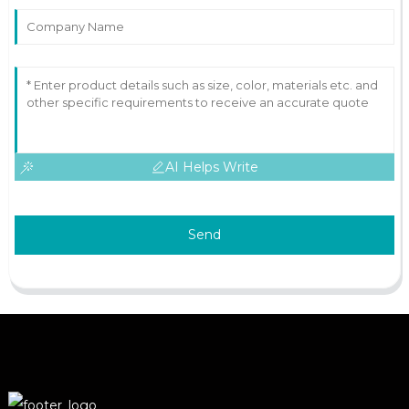
AI Helps Write
Send