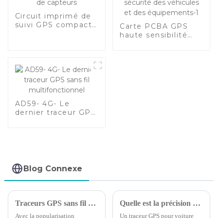
Circuit imprimé de
suivi GPS compact
Carte PCBA GPS
de haute précision
haute sensibilité
avec large plage de
avec quadri-bande
tension et
globale, large plage
intégration avancée
de tension (9-90 V)
de capteurs
et suivi en temps
réel pour la sécurité
des véhicules et
des équipements-1
AD59- 4G- Le
dernier traceur GPS
sans fil
multifonctionnel
Blog Connexe
Traceurs GPS sans fil et câblés : lequel est le meilleur ?
Quelle est la précision des dispositifs de suivi GPS pour voitures ?
Avec la popularisation
Un traceur GPS pour voiture