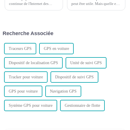
continue de l'Internet des
peut être utile. Mais quelle est
objets, les achats de voitures
la précision de ces dispositifs ?
augmentent d'année en année,
les entreprises et les particuliers
possédant des véhicules
commencent à avoir besoin de
Recherche Associée
contrôler leurs voitures à tout
moment...
Traceurs GPS
GPS en voiture
Dispositif de localisation GPS
Unité de suivi GPS
Tracker pour voiture
Dispositif de suivi GPS
GPS pour voiture
Navigation GPS
Système GPS pour voiture
Gestionnaire de flotte