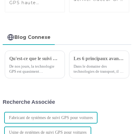
GPS haute
sans fil
précision :
multifonctionnel
compacte, légère
et fiable
Blog Connexe
Qu'est-ce que le suivi GPS : ce que vous devez savoir
Les 6 principaux avantages du suivi GPS des véhicules
De nos jours, la technologie
Dans le domaine des
GPS est quasiment
technologies de transport, il est
omniprésente. La plupart des
essentiel de reconnaître les
gens l'utilisent régulièrement
besoins de votre flotte et
sans même y penser. Mais la
d’identifier comment votre
comprenez-vous vraiment ? Et
entreprise peut maximiser les
savez-vous comment optimiser
avantages des nouvelles
Recherche Associée
le trafic GPS ?
technologies.
Fabricant de systèmes de suivi GPS pour voitures
Usine de systèmes de suivi GPS pour voitures