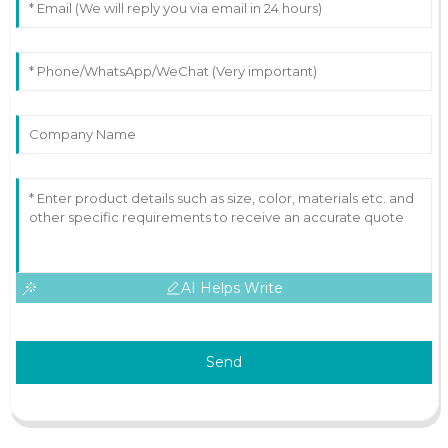
AI Helps Write
Send