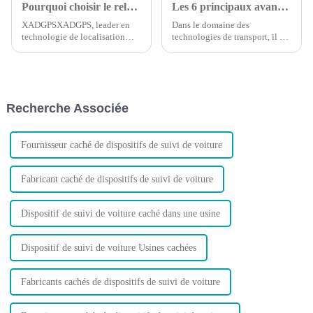
Pourquoi choisir le relais Bluetooth ?
Les 6 principaux avantages du suivi GPS des véhicules
XADGPSXADGPS, leader en
Dans le domaine des
technologie de localisation
technologies de transport, il est
GPS, est fier d'annoncer le
essentiel de reconnaître les
lancement de son dernier
besoins de votre flotte et
produit : le relais Bluetooth.
d’identifier comment votre
Conçu pour révolutionner la
entreprise peut maximiser les
façon dont vous suivez et
avantages des nouvelles
Recherche Associée
protégez votre véhicule…
technologies.
Fournisseur caché de dispositifs de suivi de voiture
Fabricant caché de dispositifs de suivi de voiture
Dispositif de suivi de voiture caché dans une usine
Dispositif de suivi de voiture Usines cachées
Fabricants cachés de dispositifs de suivi de voiture