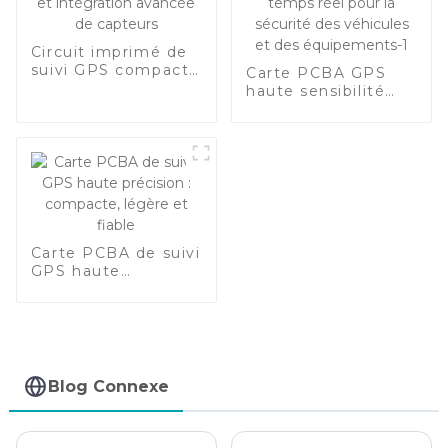
Circuit imprimé de
suivi GPS compact
Carte PCBA GPS
de haute précision
haute sensibilité
avec large plage de
avec quadri-bande
tension et
globale, large plage
intégration avancée
de tension (9-90 V)
de capteurs
et suivi en temps
réel pour la sécurité
des véhicules et
des équipements-1
Carte PCBA de suivi
GPS haute
précision :
compacte, légère
et fiable
Blog Connexe