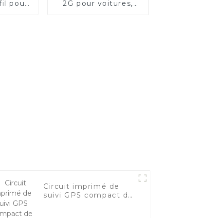
fil pour
2G pour voitures,
 de
motos et flottes de
ec sos-
véhicules
égré
Circuit imprimé de
suivi GPS compact de
haute précision avec
large plage de