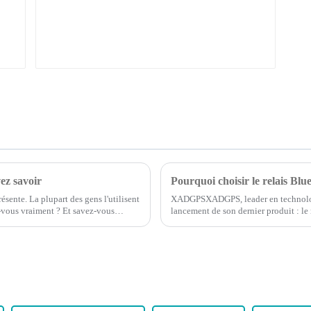
ez savoir
Pourquoi choisir le relais Blu
sente. La plupart des gens l'utilisent
XADGPSXADGPS, leader en technologie
-vous vraiment ? Et savez-vous
lancement de son dernier produit : le
dont vous suivez et protégez votre 