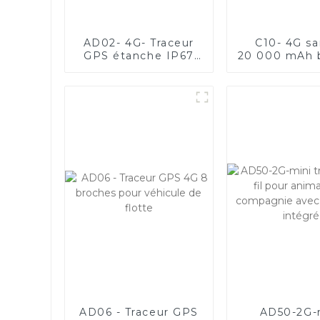
AD02- 4G- Traceur
C10- 4G san
GPS étanche IP67
20 000 mAh b
pour la gestion de
solaire longu
flotte
de veille é
traceur GP
animau
AD06 - Traceur GPS
AD50-2G-