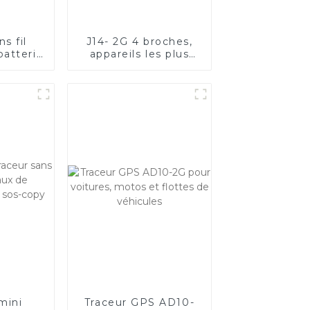
s fil
J14- 2G 4 broches,
atterie
appareils les plus
e durée
performants pour
tanche
tous types de
S pour
véhicules
x
mini
Traceur GPS AD10-