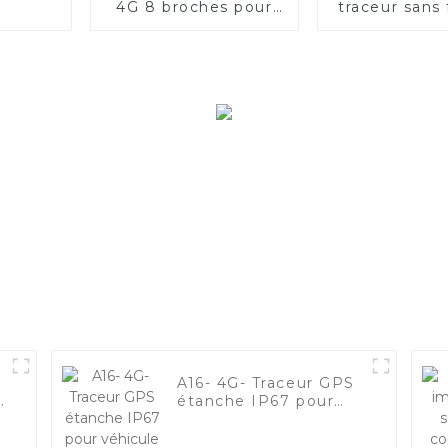
4G 8 broches pour
traceur sans 
véhicule de flotte
animaux
compagnie av
copy int
A16- 4G- Traceur GPS
s
étanche IP67 pour
véhicule antivol