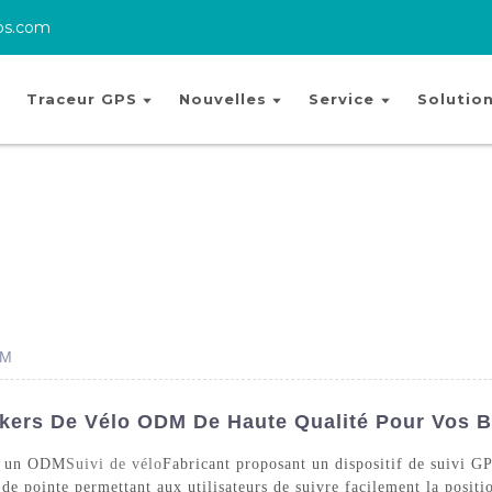
ps.com
Traceur GPS
Nouvelles
Service
Solutio
DM
ckers De Vélo ODM De Haute Qualité Pour Vos 
st un ODM
Suivi de vélo
Fabricant proposant un dispositif de suivi G
de pointe permettant aux utilisateurs de suivre facilement la positi