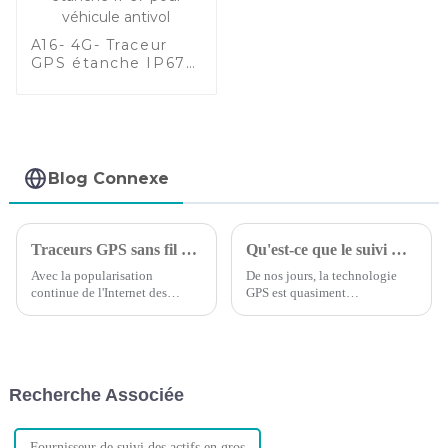
A16- 4G- Traceur
GPS étanche IP67
pour véhicule
antivol
Blog Connexe
Traceurs GPS sans fil et câblés : lequel est le meilleur ?
Qu'est-ce que le suivi GPS : ce que vous devez savoir
Avec la popularisation
De nos jours, la technologie
continue de l'Internet des
GPS est quasiment
objets, les achats de voitures
omniprésente. La plupart des
augmentent d'année en année,
gens l'utilisent régulièrement
les entreprises et les particuliers
sans même y penser. Mais la
possédant des véhicules
comprenez-vous vraiment ? Et
commencent à avoir besoin de
savez-vous comment optimiser
Recherche Associée
contrôler leurs voitures à tout
le trafic GPS ?
moment...
Fournisseur de suivi des actifs en gros