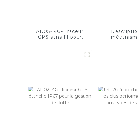
AD05- 4G- Traceur
Descripti
GPS sans fil pour
mécanism
actifs avec batterie
fonctionnem
longue durée de
la carte de 
3 000 jours
AD22C_