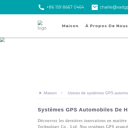
+86 159 8667 0464
charlie@xadg
Maison
À Propos De Nous
>>
Maison
Usines de systèmes GPS automobi
Systèmes GPS Automobiles De Ha
Découvrez les dernières innovations en matièr
Technology Co., Ltd. Nos systèmes GPS avancés o