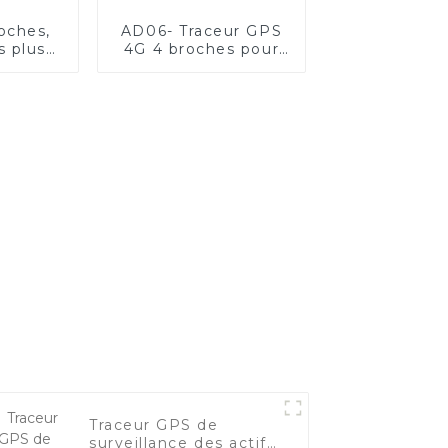
oches,
AD06- Traceur GPS
s plus
4G 4 broches pour
s pour
véhicule de flotte
s de
es
Traceur GPS de
surveillance des actifs