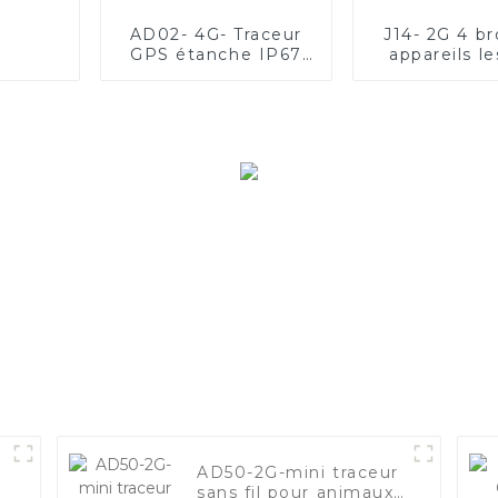
AD02- 4G- Traceur
J14- 2G 4 br
GPS étanche IP67
appareils le
pour la gestion de
performant
flotte
tous type
véhicul
AD50-2G-mini traceur
sans fil pour animaux