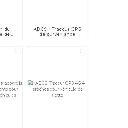
on du
AD09 - Traceur GPS
e de
de surveillance
ent de
d'actifs 4G avec 3
crédit
options de tailles
POS