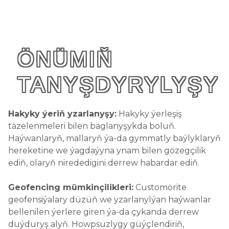
ÖNÜMIŇ
TANYŞDYRYLYŞY
Hakyky ýeriň yzarlanyşy:
Hakyky ýerleşiş
täzelenmeleri bilen baglanyşykda boluň.
Haýwanlaryň, mallaryň ýa-da gymmatly baýlyklaryň
hereketine we ýagdaýyna ynam bilen gözegçilik
ediň, olaryň nirededigini derrew habardar ediň.
Geofencing mümkinçilikleri:
Customörite
geofensiýalary düzüň we yzarlanylýan haýwanlar
bellenilen ýerlere giren ýa-da çykanda derrew
duýduryş alyň. Howpsuzlygy güýçlendiriň,