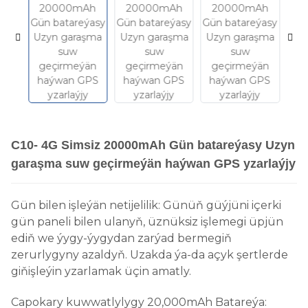
C10- 4G Simsiz 20000mAh Gün batareýasy Uzyn
garaşma suw geçirmeýän haýwan GPS yzarlaýjy
Gün bilen işleýän netijelilik: Günüň güýjüni içerki
gün paneli bilen ulanyň, üznüksiz işlemegi üpjün
ediň we ýygy-ýygydan zarýad bermegiň
zerurlygyny azaldyň. Uzakda ýa-da açyk şertlerde
giňişleýin yzarlamak üçin amatly.
Capokary kuwwatlylygy 20,000mAh Batareýa: