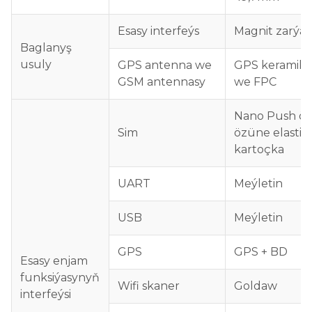
Esasy interfeýs
Magnit zarýa
Baglanyş
usuly
GPS antenna we
GPS keramika
GSM antennasy
we FPC
Nano Push öz
Sim
özüne elastik
kartoçka
UART
Meýletin
USB
Meýletin
GPS
GPS + BD
Esasy enjam
funksiýasynyň
Wifi skaner
Goldaw
interfeýsi