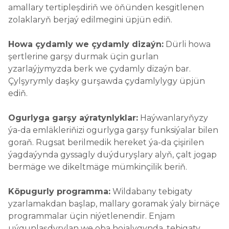
amallary tertipleşdiriň we öňünden kesgitlenen
zolaklaryň berjaý edilmegini üpjün ediň.
Howa çydamly we çydamly dizaýn:
Dürli howa
şertlerine garşy durmak üçin gurlan
yzarlaýjymyzda berk we çydamly dizaýn bar.
Çylşyrymly daşky gurşawda çydamlylygy üpjün
ediň.
Ogurlyga garşy aýratynlyklar:
Haýwanlaryňyzy
ýa-da emläkleriňizi ogurlyga garşy funksiýalar bilen
goraň. Rugsat berilmedik hereket ýa-da çişirilen
ýagdaýynda gyssagly duýduryşlary alyň, çalt jogap
bermäge we dikeltmäge mümkinçilik beriň.
Köpugurly programma:
Wildabany tebigaty
yzarlamakdan başlap, mallary goramak ýaly birnäçe
programmalar üçin niýetlenendir. Enjam
uýgunlaşdyrylan we oba hojalygynda, tebigaty