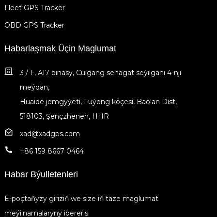
Fleet GPS Tracker
OBD GPS Tracker
Habarlaşmak Üçin Maglumat
3 / F, A17 binasy, Cuigang senagat seýilgähi 4-nji
meýdan,
Huaide jemgyýeti, Fuýong köçesi, Bao'an Dist,
518103, Şençzhenen, HHR
xad@xadgps.com
+86 159 8667 0464
Habar Býulletenleri
E-poçtaňyzy giriziň we size iň täze maglumat
meýilnamalaryny ibereris.