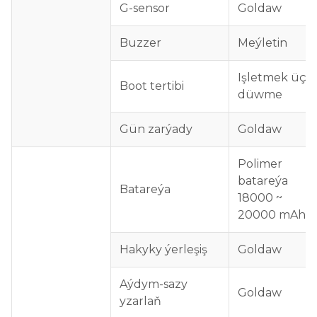
G-sensor
Goldaw
Buzzer
Meýletin
Işletmek üçin
Boot tertibi
düwme
Gün zarýady
Goldaw
Polimer
batareýa
Batareýa
18000 ~
20000 mAh
Hakyky ýerleşiş
Goldaw
Aýdym-sazy
Goldaw
yzarlaň