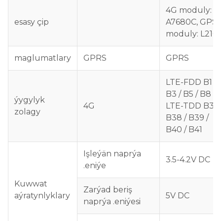
4G moduly:
esasy çip
A7680C, GPS
moduly: L210
maglumatlary
GPRS
GPRS
LTE-FDD B1 /
B3 / B5 / B8
ýygylyk
4G
LTE-TDD B34 
zolagy
B38 / B39 /
B40 / B41
Işleýän naprýa
3.5-4.2V DC
.eniýe
Kuwwat
Zarýad beriş
aýratynlyklary
5V DC
naprýa .eniýesi