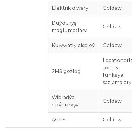
Elektrik diwary
Goldaw
Duýduryş
Goldaw
maglumatlary
Kuwwatly displeý
Goldaw
Locationerleşi
soragy,
SMS gözleg
funksiýa
sazlamalary
Wibrasiýa
Goldaw
duýduryşy
AGPS
Goldaw