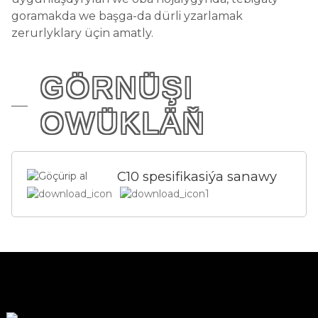
goramakda we başga-da dürli yzarlamak
zerurlyklary üçin amatly.
GÖRNÜŞI
OWÜKLÄŇ
C10 spesifikasiýa sanawy