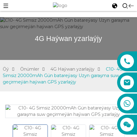
4G Haýwan yzarlaýjy
Öý
Önümler
4G Haýwan yzarlaýjy
C10- 4G
Simsiz 20000mAh Gün batareýasy Uzyn garaşma suw
geçirmeýän haýwan GPS yzarlaýjy
sales01@xadgps.com
+86 188 7850 0956
+86 159 8670 4515
+86 159 8667 0464