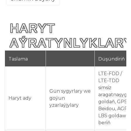
HARYT
AÝRATYNLYKLAR
Taslama
Düşündiriň
LTE-FDD /
LTE-TDD
simsiz
Gün sygyrlary we
aragatnaşygy
Haryt ady
goýun
goldaň,
GPS,
yzarlaýjylary
Beidou, AGPS
LBS goldaw
beriň