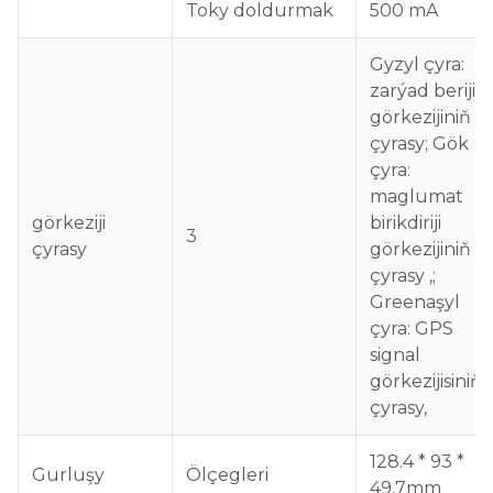
Toky doldurmak
500 mA
Gyzyl çyra:
zarýad beriji
görkezijiniň
çyrasy;
Gök
çyra:
maglumat
görkeziji
birikdiriji
3
çyrasy
görkezijiniň
çyrasy ,;
Greenaşyl
çyra: GPS
signal
görkezijisiniň
çyrasy,
128.4 * 93 *
Gurluşy
Ölçegleri
49,7mm