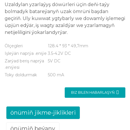
Uzaldylan yzarlaýyş döwürleri üçin deňi-taýy
bolmadyk batareýanyň uzak ömrüni başdan
geçiriň. Uly kuwwat ygtybarly we dowamly işlemegi
üpjün edýär, iş wagty azaldýar we yzarlamagyň
netijeliligini ýokarlandyrýar.
Ölçegleri
128.4 * 93 * 49,7mm
Işleýän naprýa .eniýe
3.5-4.2V DC
Zarýad beriş naprýa
5V DC
.eniýesi
Toky doldurmak
500 mA
BIZ BILEN HABARLAŞYŇ
önümiň jikme-jiklikleri
önümiň beýany