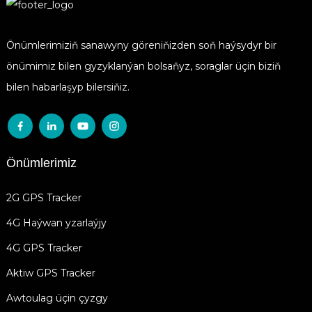
Önümlerimiziň sanawyny göreniňizden soň haýsydyr bir
önümimiz bilen gyzyklanýan bolsaňyz, soraglar üçin biziň
bilen habarlaşyp bilersiňiz.
Önümlerimiz
2G GPS Tracker
4G Haýwan yzarlaýjy
4G GPS Tracker
Aktiw GPS Tracker
Awtoulag üçin çyzgy