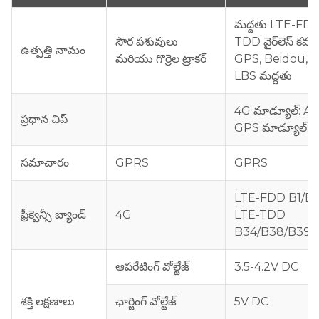
మద్దతు LTE-FD
సౌర పశువులు
TDD వైర్‌లెస్ కమ్య
ఉత్పత్తి నామం
మరియు గొర్రెల ట్రాకర్
GPS, Beidou, 
LBS మద్దతు
4G మాడ్యూల్: A
ప్రధాన చిప్
GPS మాడ్యూల్: 
సమాచారం
GPRS
GPRS
LTE-FDD B1/B
ఫ్రీక్వెన్సీ బ్యాండ్
4G
LTE-TDD
B34/B38/B39/
ఆపరేటింగ్ వోల్టేజ్
3.5-4.2V DC
శక్తి లక్షణాలు
ఛార్జింగ్ వోల్టేజ్
5V DC