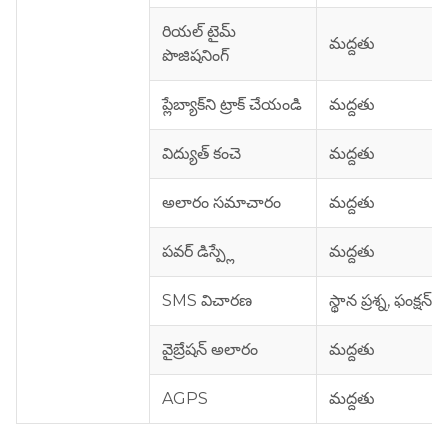
రియల్ టైమ్
మద్దతు
పొజిషనింగ్
ప్లేబ్యాక్‌ని ట్రాక్ చేయండి
మద్దతు
విద్యుత్ కంచె
మద్దతు
అలారం సమాచారం
మద్దతు
పవర్ డిస్ప్లే
మద్దతు
SMS విచారణ
స్థాన ప్రశ్న, ఫంక్షన్ సె
వైబ్రేషన్ అలారం
మద్దతు
AGPS
మద్దతు