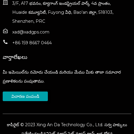
3/F, A17 భవనం, క్యూగాంగ్ ఇండస్ట్రియల్ పార్క్ 4వ ప్రాంతం,
Huaide కమ్యూనిటీ, Fuyong వీధి, Bao'an జిల్లా, 518103,
Shenzhen, PRC
xad@xadgps.com
+86 159 8667 0464
వార్తాలేఖలు
మీ ఇమెయిల్‌ను నమోదు చేయండి మరియు మేము మీకు తాజా సమాచార
ప్రణాళికలను పంపుతాము.
విచారణ పంపండి
కాపీరైట్ © 2023 Xing An Da Technology Co., Ltd. సర్వ హక్కులు
ప్రత్యేకించబడినవి
సైట్ మ్యాప్,
సైట్ మ్యాప్ ట్రాన్స్,
అగ్ర శోధన