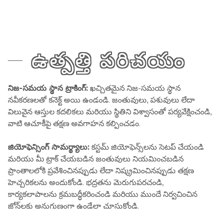
ఉత్పత్తి పరిచయం
నిజ-సమయ స్థాన ట్రాకింగ్:
ఖచ్చితమైన నిజ-సమయ స్థాన
నవీకరణలతో కనెక్ట్ అయి ఉండండి. జంతువులు, పశువులు లేదా
విలువైన ఆస్తుల కదలికలు మరియు స్థితిని విశ్వాసంతో పర్యవేక్షించండి,
వాటి ఆచూకీపై తక్షణ అవగాహన కల్పించడం.
జియోఫెన్సింగ్ సామర్థ్యాలు:
కస్టమ్ జియోఫెన్స్‌లను సెటప్ చేయండి
మరియు మీ ట్రాక్ చేయబడిన జంతువులు నియమించబడిన
ప్రాంతాలలోకి ప్రవేశించినప్పుడు లేదా నిష్క్రమించినప్పుడు తక్షణ
హెచ్చరికలను అందుకోండి. భద్రతను మెరుగుపరచండి,
కార్యకలాపాలను క్రమబద్ధీకరించండి మరియు ముందే నిర్వచించిన
జోన్‌లకు అనుగుణంగా ఉండేలా చూసుకోండి.