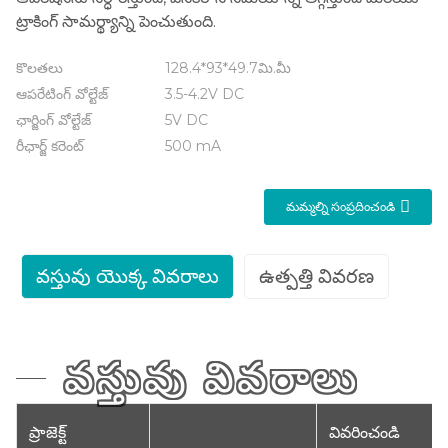
ట్రాకింగ్ సామర్థ్యాన్ని పెంచుతుంది.
కొలతలు
128.4*93*49.7మి.మీ
ఆపరేటింగ్ వోల్టేజ్
3.5-4.2V DC
ఛార్జింగ్ వోల్టేజ్
5V DC
రీఛార్జ్ కరెంట్
500 mA
మమ్మల్ని సంప్రదించండి
వస్తువు యొక్క వివరాలు
ఉత్పత్తి వివరణ
వస్తువు వివరాలు
ప్రాజెక్ట్
వివరించండి