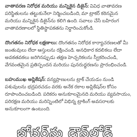
వాతావరణ నిరోధక మరియు మన్నికైన డిజైన్:
వివిధ వాతావరణ
పరిస్థితులను తట్టుకునేలా నిర్మించబడింది, మా ట్రాకర్ కఠినమైన
మరియు మన్నికైన డిజైన్‌ను కలిగి ఉంది. సవాలు చేసే బహిరంగ
వాతావరణాలలో స్థితిస్థాపకతను నిర్ధారించుకోండి.
దొంగతనం నిరోధక లక్షణాలు:
దొంగతనం నిరోధక కార్యాచరణలతో మీ
జంతువులు లేదా ఆస్తులను రక్షించండి. అనధికార కదలికలు లేదా
అవకతవకలు జరిగినప్పుడు తక్షణ హెచ్చరికలను స్వీకరించండి,
వేగవంతమైన ప్రతిస్పందన మరియు పునరుద్ధరణను ప్రారంభించండి.
బహుముఖ అప్లికేషన్:
వన్యప్రాణులను ట్రాక్ చేయడం నుండి
పశువులను భద్రపరచడం వరకు అనేక రకాల అప్లికేషన్‌ల కోసం
రూపొందించబడింది. పరికరం అనుకూలమైనది మరియు వ్యవసాయం,
పరిరక్షణ మరియు మరిన్నింటిలో విభిన్న ట్రాకింగ్ అవసరాలకు
అనుకూలంగా ఉంటుంది.
బ్రోచర్‌ను డౌన్‌లోడ్