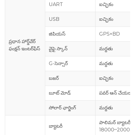
UART
ఐచ్ఛికం
USB
ఐచ్ఛికం
జిపియస్
GPS+BD
ప్రధాన హార్డ్‌వేర్
ఫంక్షన్ ఇంటర్‌ఫేస్
వైఫై స్కాన్
మద్దతు
G-సెన్సార్
మద్దతు
బజర్
ఐచ్ఛికం
బూట్ మోడ్
పవర్ ఆన్ చేయడాని
సోలార్ ఛార్జింగ్
మద్దతు
పాలిమర్ బ్యాటరీ
బ్యాటరీ
18000~20000