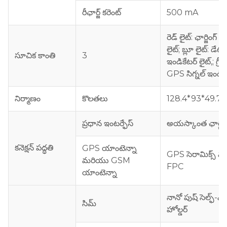
రీఛార్జ్ కరెంట్
500 mA
రెడ్ లైట్: ఛార్జింగ్ 
లైట్;
బ్లూ లైట్: డేటా 
సూచిక కాంతి
3
ఇండికేటర్ లైట్,;
గ్రీన
GPS సిగ్నల్ ఇండికే
నిర్మాణం
కొలతలు
128.4*93*49.7మ
ప్రధాన ఇంటర్ఫేస్
అయస్కాంత ఛార్జిం
కనెక్షన్ పద్ధతి
GPS యాంటెన్నా
GPS సెరామిక్స్ 
మరియు GSM
FPC
యాంటెన్నా
నానో పుష్ సెల్ఫ్-ఎలాస్
సిమ్
హోల్డర్