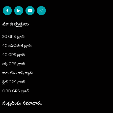
మా ఉత్పత్తులు
2G GPS ట్రాకర్
4G యానిమల్ ట్రాకర్
4G GPS ట్రాకర్
ఆస్తి GPS ట్రాకర్
కారు కోసం డాష్ క్యామ్
ఫ్లీట్ GPS ట్రాకర్
OBD GPS ట్రాకర్
సంప్రదింపు సమాచారం