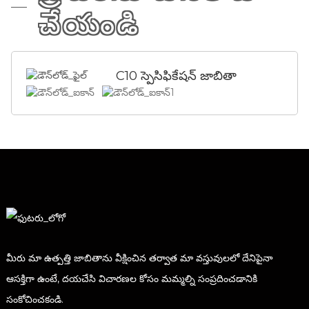
చేయండి
C10 స్పెసిఫికేషన్ జాబితా
మీరు మా ఉత్పత్తి జాబితాను వీక్షించిన తర్వాత మా వస్తువులలో దేనిపైనా
ఆసక్తిగా ఉంటే, దయచేసి విచారణల కోసం మమ్మల్ని సంప్రదించడానికి
సంకోచించకండి.