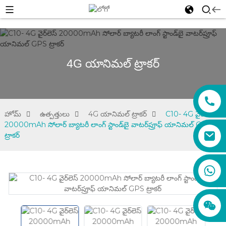
4G యానిమల్ ట్రాకర్
హోమ్
ఉత్పత్తులు
4G యానిమల్ ట్రాకర్
C10- 4G వైర్‌లెస్
20000mAh సోలార్ బ్యాటరీ లాంగ్ స్టాండ్‌బై వాటర్‌ప్రూఫ్ యానిమల్ GPS
ట్రాకర్
sales01@xadgps.com
+86 188 7850 0956
+86 159 8670 4515
+86 159 8667 0464