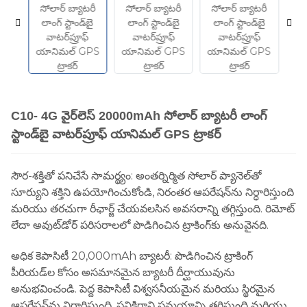
C10- 4G వైర్‌లెస్ 20000mAh సోలార్ బ్యాటరీ లాంగ్
స్టాండ్‌బై వాటర్‌ప్రూఫ్ యానిమల్ GPS ట్రాకర్
సౌర-శక్తితో పనిచేసే సామర్థ్యం: అంతర్నిర్మిత సోలార్ ప్యానెల్‌తో
సూర్యుని శక్తిని ఉపయోగించుకోండి, నిరంతర ఆపరేషన్‌ను నిర్ధారిస్తుంది
మరియు తరచుగా రీఛార్జ్ చేయవలసిన అవసరాన్ని తగ్గిస్తుంది. రిమోట్
లేదా అవుట్‌డోర్ పరిసరాలలో పొడిగించిన ట్రాకింగ్‌కు అనువైనది.
అధిక కెపాసిటీ 20,000mAh బ్యాటరీ: పొడిగించిన ట్రాకింగ్
పీరియడ్‌ల కోసం అసమానమైన బ్యాటరీ దీర్ఘాయువును
అనుభవించండి. పెద్ద కెపాసిటీ విశ్వసనీయమైన మరియు స్థిరమైన
ఆపరేషన్‌ను నిర్ధారిస్తుంది, పనికిరాని సమయాన్ని తగ్గిస్తుంది మరియు