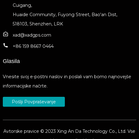
Cuigang,
Huaide Community, Fuyong Street, Bao'an Dist,
518103, Shenzhen, LRK
xad@xadgps.com
+86 159 8667 0464
Glasila
Vnesite svoj e-poštni naslov in poslali vam bomo najnovejše
informacijske načrte.
Pošlji Povpraševanje
Avtorske pravice © 2023 Xing An Da Technology Co., Ltd. Vse