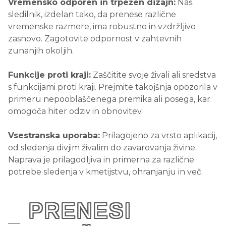
Vremensko odporen in trpežen dizajn:
Naš
sledilnik, izdelan tako, da prenese različne
vremenske razmere, ima robustno in vzdržljivo
zasnovo. Zagotovite odpornost v zahtevnih
zunanjih okoljih.
Funkcije proti kraji:
Zaščitite svoje živali ali sredstva
s funkcijami proti kraji. Prejmite takojšnja opozorila v
primeru nepooblaščenega premika ali posega, kar
omogoča hiter odziv in obnovitev.
Vsestranska uporaba:
Prilagojeno za vrsto aplikacij,
od sledenja divjim živalim do zavarovanja živine.
Naprava je prilagodljiva in primerna za različne
potrebe sledenja v kmetijstvu, ohranjanju in več.
PRENESI