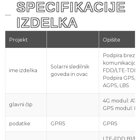
SPECIFIKACIJE
IZDELKA
Projekt
Opišite
Podpira brezži
komunikacijo 
Solarni sledilnik
ime izdelka
FDD/LTE-TDD,
goveda in ovac
Podpira GPS, B
AGPS, LBS
4G modul: A76
glavni čip
GPS modul: L2
podatke
GPRS
GPRS
LTE-FDD B1/B