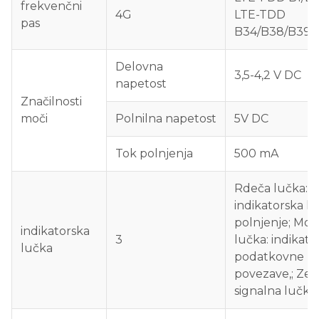
frekvenčni
4G
LTE-TDD
pas
B34/B38/B39/
Delovna
3,5-4,2 V DC
napetost
Značilnosti
moči
Polnilna napetost
5V DC
Tok polnjenja
500 mA
Rdeča lučka:
indikatorska l
polnjenje;
Mod
indikatorska
3
lučka: indikato
lučka
podatkovne
povezave,;
Zel
signalna lučka