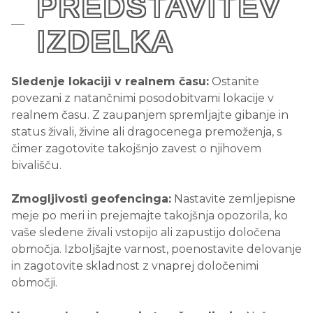
PREDSTAVITEV
IZDELKA
Sledenje lokaciji v realnem času:
Ostanite
povezani z natančnimi posodobitvami lokacije v
realnem času. Z zaupanjem spremljajte gibanje in
status živali, živine ali dragocenega premoženja, s
čimer zagotovite takojšnjo zavest o njihovem
bivališču.
Zmogljivosti geofencinga:
Nastavite zemljepisne
meje po meri in prejemajte takojšnja opozorila, ko
vaše sledene živali vstopijo ali zapustijo določena
območja. Izboljšajte varnost, poenostavite delovanje
in zagotovite skladnost z vnaprej določenimi
območji.