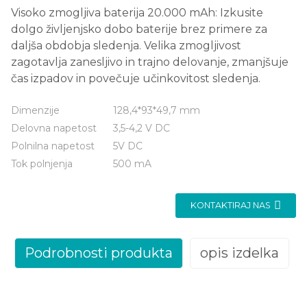
Visoko zmogljiva baterija 20.000 mAh: Izkusite
dolgo življenjsko dobo baterije brez primere za
daljša obdobja sledenja. Velika zmogljivost
zagotavlja zanesljivo in trajno delovanje, zmanjšuje
čas izpadov in povečuje učinkovitost sledenja.
Dimenzije
128,4*93*49,7 mm
Delovna napetost
3,5-4,2 V DC
Polnilna napetost
5V DC
Tok polnjenja
500 mA
KONTAKTIRAJ NAS
Podrobnosti produkta
opis izdelka