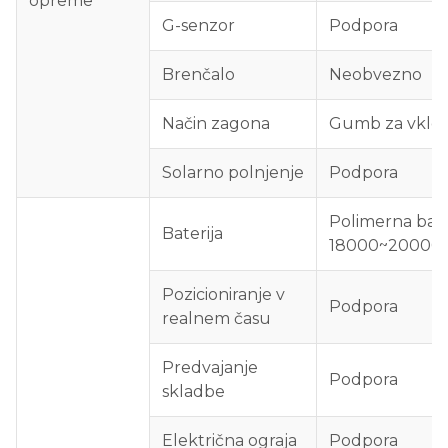
opreme
G-senzor
Podpora
Brenčalo
Neobvezno
Način zagona
Gumb za vklo
Solarno polnjenje
Podpora
Polimerna bate
Baterija
18000~20000
Pozicioniranje v
Podpora
realnem času
Predvajanje
Podpora
skladbe
Električna ograja
Podpora