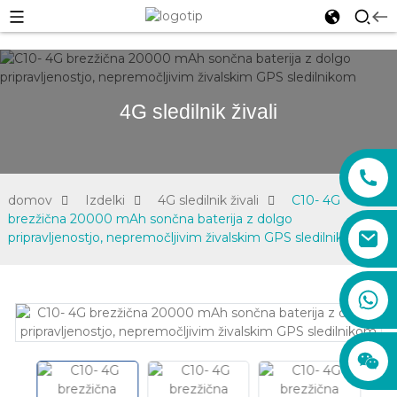
4G sledilnik živali
domov
Izdelki
4G sledilnik živali
C10- 4G
brezžična 20000 mAh sončna baterija z dolgo
pripravljenostjo, nepremočljivim živalskim GPS sledilnikom
prodaja01@xadgps.com
+86 188 7850 0956
+86 159 8670 4515
+86 159 8667 0464