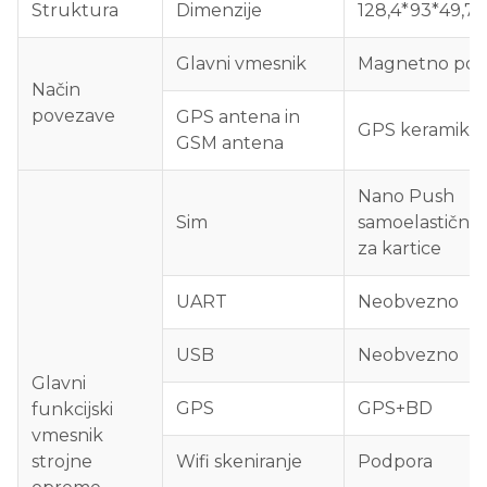
Struktura
Dimenzije
128,4*93*49,7
Glavni vmesnik
Magnetno poln
Način
povezave
GPS antena in
GPS keramika 
GSM antena
Nano Push
Sim
samoelastično 
za kartice
UART
Neobvezno
USB
Neobvezno
Glavni
GPS
GPS+BD
funkcijski
vmesnik
strojne
Wifi skeniranje
Podpora