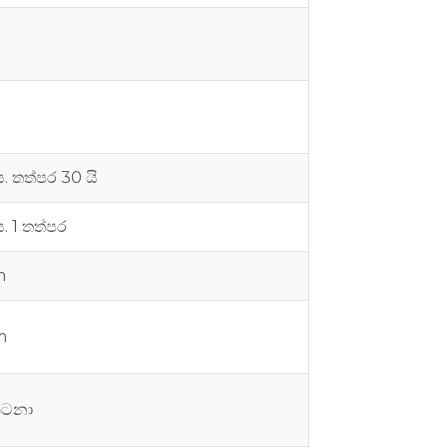
S
. තත්පර 30 යි
. 1 තත්පර
m
m
න්ටනා