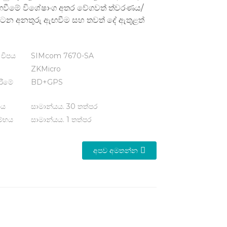
ඟවීමේ විශේෂාංග අතර වේගවත් ත්වරණය/
ට්ටන අනතුරු ඇඟවීම සහ තවත් දේ ඇතුළත්
 චිපය
SIMcom 7670-SA
ZKMicro
රීමේ
BD+GPS
භය
සාමාන්යය. 30 තත්පර
ම්භය
සාමාන්යය. 1 තත්පර
අපව අමතන්න