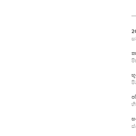
2
ස
තත
ප
භ
ප
ප
හ
ස
ස