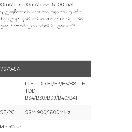
ය, 1000mAh, 3000mAh, සහ 6000mAh
ුහුබැඳීමේ අවශ්‍යතා මත පදනම්ව ප්‍රශස්ත
ිගු ලුහුබැඳීමේ අවශ්‍යතා සඳහා වුවද, මෙම
ලක-හිතකාමී ක්‍රියාකාරීත්වය ලබා දෙයි.
7670-SA
LTE-FDD B1/B3/B5/B8
LTE-
TDD
B34/B38/B39/B40/B41
GE/2G
GSM 900/1800MHz
IM කාඩ්පත