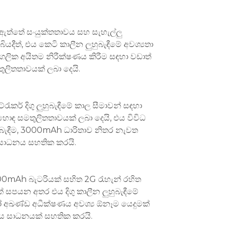
 ඇත්තේ සංයුක්තතාවය සහ සැහැල්ලු
ියදීත්, එය කෙටි කාලීන ලුහුබැඳීමේ අවශ්‍යතා
ද්ගලික අයිතම නිරීක්ෂණය කිරීම සඳහා වඩාත්
මතුලිතතාවයක් ලබා දෙයි.
ැකර් දිගු ලුහුබැඳීමේ කාල සීමාවන් සඳහා
හොඳ සමතුලිතතාවයක් ලබා දෙයි, එය විවිධ
හුබැඳීම, 3000mAh ධාරිතාව නිතර නැවත
 සාධනය සහතික කරයි.
6000mAh බැටරියක් සහිත 2G රැහැන් රහිත
ලයක් සපයන අතර එය දිගු කාලීන ලුහුබැඳීමේ
හෝ අඛණ්ඩ අධීක්ෂණය අවශ්‍ය ඕනෑම යෙදුමක්
ර්ය සාධනයක් සහතික කරයි.