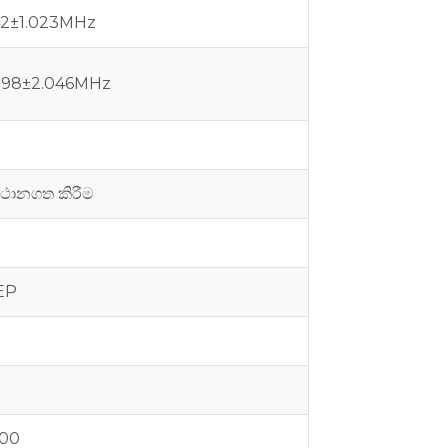
.42±1.023MHz
1.098±2.046MHz
ස්ථානගත කිරීම
EP
000