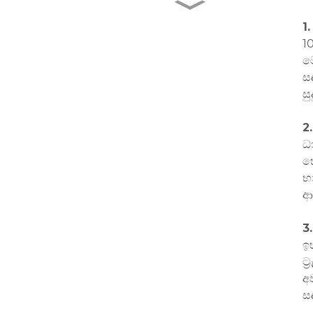
AD02- 4G- IP67 ගැඹුරු
ජලය කාන්දු නොවන වාහන...
1
1
මෝ
AD08- 4G OBD GPS
ස
Tracker with Microph...
සු
2
C10- 4G රැහැන් රහිත
20000mAh Solar Batte...
ධ
හ
භ
J14- 2G 4pin සියලු දෙනාටම
ආ
උණුසුම්ම උපාංග ...
3
ඉ
ට්
අ
ස