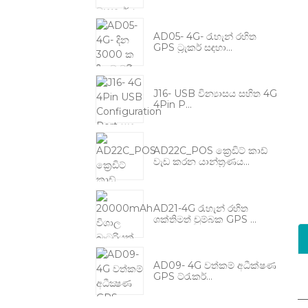
AD05- 4G- රැහැන් රහිත
GPS ට්‍රැකර් සඳහා...
J16- USB වින්‍යාසය සහිත 4G
4Pin P...
AD22C_POS ක්‍රෙඩිට් කාඩ්
වැඩ කරන යාන්ත්‍රණය...
AD21-4G රැහැන් රහිත
ශක්තිමත් චුම්බක GPS ...
AD09- 4G වත්කම් අධීක්ෂණ
GPS ට්රැකර්...