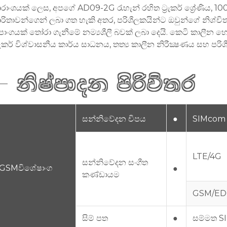
ාරාංශයක් ලෙස, අපගේ AD09-2G රැහැන් රහිත ට්‍රැකර් ශ්‍රේණි
ාරිතාවන්ගෙන් ලබා ගත හැකි අතර, පරිශීලකයින්ට ඔවුන්ගේ නිශ්චිත ල
පාංගයක් තෝරා ගැනීමේ නම්‍යශීලී බවක් ලබා දෙයි. කෙටි කාලීන හෝ ද
‍රැකර් විශ්වාසනීය කාර්ය සාධනය, තත්‍ය කාලීන නිරීක්‍ෂණය සහ පරිශී
නිෂ්පාදන පිරිවිතර
සන්නිවේදන චිපය
●
SIMcom 
LTE/4G
සන්නිවේදන සංගීත
GSM
විශේෂාංග
●
කණ්ඩායම
GSM/ED
සිම් පත
●
සම්මත S