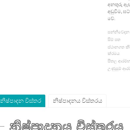
අනතුරු ඇ
අඩුවීම, ඝ
වේ.
සන්නිවේදන
සිම් පත
ස්ථානගත කි
ක්රමය
සීතල ආරම්
උණුසුම් ආර
නිෂ්පාදන විස්තර
නිෂ්පාදනය විස්තරය
නිෂ්පාදනය විස්තරය