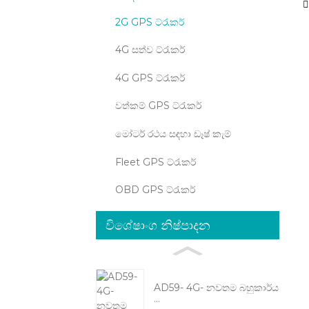
2G GPS ට්රැකර්
4G සත්ව ට්රැකර්
4G GPS ට්රැකර්
වත්කම් GPS ට්රැකර්
මෝටර් රථය සඳහා ඩෑෂ් කැම්
Fleet GPS ට්රැකර්
OBD GPS ට්රැකර්
විශේෂාංග නිෂ්පාදන
AD59- 4G- නවතම බහුකාර්ය
...