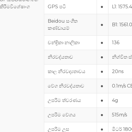
කිරීම
විශේෂාංග
GPS පටි
●
L1: 1575
Beidou සංගීත
●
B1: 156
කණ්ඩායම්
චන්ද්‍රිකා නාලිකා
●
136
නිරවද්යතාව
●
නිශ්චිත 
කාල නිරවද්‍යතාවය
●
20ns
වේග නිරවද්යතාව
●
0.1m/s C
උපරිම ත්වරණය
●
4g
උපරිම වේගය
●
515m/s
උපරිම උස
●
මීටර් 18