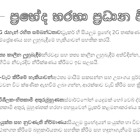
ප්‍රභේද හරහා ප්‍රධාන
G රැහැන් රහිත සම්බන්ධතාව:
ට්‍රැකර් හි සියලුම ප්‍රභේද 2G තාක්
ම්ප්‍රේෂණය සහ ලුහුබැඳීමේ හැකියාවන් සහතික කරයි.
්‍ය කාලීන ලුහුබැඳීම:
නිරවද්‍ය සහ තත්‍ය කාලීන ලුහුබැඳීම් අත්විඳි
ිහිටීම නිවැරදිව නිරීක්ෂණය කිරීමට ඉඩ සලසයි.
ූ-වැට කිරීමේ හැකියාවන්:
අථත්‍ය මායිම් සකසන්න සහ උපාංගය පූර්
ිටවන විට ක්ෂණික ඇඟවීම් ලබා ගන්න, ආරක්ෂාව වැඩි කිරීම සහ ක්‍ර
රිශීලක-හිතකාමී අතුරුමුහුණත:
ස්මාර්ට්ෆෝන් යෙදුමක් හෝ වෙබ් ද්
ිතකාමී අතුරු මුහුණතක් හරහා පහසුවෙන් ට්‍රැකර් කළමනාකරණය ක
ංයුක්ත සහ නුවණැති නිර්මාණය:
සියලුම ප්‍රභේදයන් සංයුක්ත හා 
්ථානගත කිරීමේ බහුකාර්යතාව සහතික කිරීම සහ හඳුනාගැනීමේ සම්