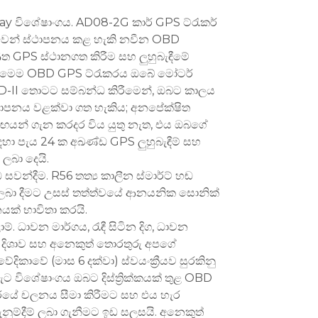
ay විශේෂාංගය. AD08-2G කාර් GPS ට්රැකර්
වෙන් ස්ථාපනය කළ හැකි නවීන OBD
ණත GPS ස්ථානගත කිරීම සහ ලුහුබැඳීමේ
. මෙම OBD GPS ට්රැකරය ඔබේ මෝටර්
-II තොටට සම්බන්ධ කිරීමෙන්, ඔබට කාලය
ාපනය වළක්වා ගත හැකිය; අනපේක්ෂිත
ිඟයන් ගැන කරදර විය යුතු නැත, එය ඔබගේ
ා පැය 24 ක අඛණ්ඩ GPS ලුහුබැඳීම් සහ
ලබා දෙයි.
ඬ සවන්දීම. R56 තත්‍ය කාලීන ස්මාර්ට් හඬ
 ලබා දීමට උසස් තත්ත්වයේ ආනයනික සොනික්
යක් භාවිතා කරයි.
ාම්. ධාවන මාර්ගය, රැඳී සිටින දිග, ධාවන
දිශාව සහ අනෙකුත් තොරතුරු අපගේ
ිකාවේ (මාස 6 දක්වා) ස්වයංක්‍රීයව සුරකිනු
ැට විශේෂාංගය ඔබට දිස්ත්‍රික්කයක් තුළ OBD
කරයේ චලනය සීමා කිරීමට සහ එය හැර
ැනුම්දීම් ලබා ගැනීමට ඉඩ සලසයි. අනෙකුත්