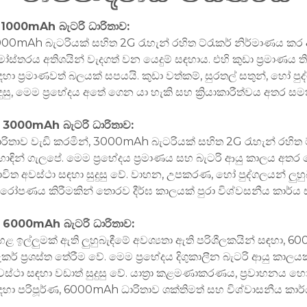
. 1000mAh බැටරි ධාරිතාව:
000mAh බැටරියක් සහිත 2G රැහැන් රහිත ට්රැකර් නිර්මාණය කර
ස්තරය අතිශයින් වැදගත් වන යෙදුම් සඳහාය. එහි කුඩා ප්‍රමාණය තිබ
ඳහා ප්‍රමාණවත් බලයක් සපයයි. කුඩා වත්කම්, සුරතල් සතුන්, හෝ පු
දුසු, මෙම ප්‍රභේදය අතේ ගෙන යා හැකි සහ ක්‍රියාකාරීත්වය අතර ස
. 3000mAh බැටරි ධාරිතාව:
ාරිතාව වැඩි කරමින්, 3000mAh බැටරියක් සහිත 2G රැහැන් රහිත ට්ර
ොඳින් ගැලපේ. මෙම ප්‍රභේදය ප්‍රමාණය සහ බැටරි ආයු කාලය අතර 
ාවිත අවස්ථා සඳහා සුදුසු වේ. වාහන, උපකරණ, හෝ පුද්ගලයන් ලු
රෝපණය කිරීමකින් තොරව දීර්ඝ කාලයක් පුරා විශ්වසනීය කාර්ය
. 6000mAh බැටරි ධාරිතාව:
හළ ඉල්ලුමක් ඇති ලුහුබැඳීමේ අවශ්‍යතා ඇති පරිශීලකයින් සඳහා, 
‍රැකර් ප්‍රශස්ත තේරීම වේ. මෙම ප්‍රභේදය දිගුකාලීන බැටරි ආයු කා
වස්ථා සඳහා වඩාත් සුදුසු වේ. යාත්‍රා කළමණාකරණය, ප්‍රවාහනය 
ඳහා පරිපූර්ණ, 6000mAh ධාරිතාව ශක්තිමත් සහ විශ්වාසනීය කා