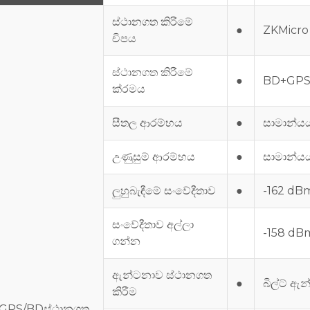
ස්ථානගත කිරීමේ
●
ZKMicro
චිපය
ස්ථානගත කිරීමේ
●
BD+GP
ක්රමය
සීතල ආරම්භය
●
සාමාන්යය
උණුසුම් ආරම්භය
●
සාමාන්යය
ලුහුබැඳීමේ සංවේදීතාව
●
-162 dB
සංවේදීතාව අල්ලා
-158 dB
ගන්න
ඇන්ටනාව ස්ථානගත
●
බිල්ට් ඇ
කිරීම
GPS/BD
ස්ථානගත