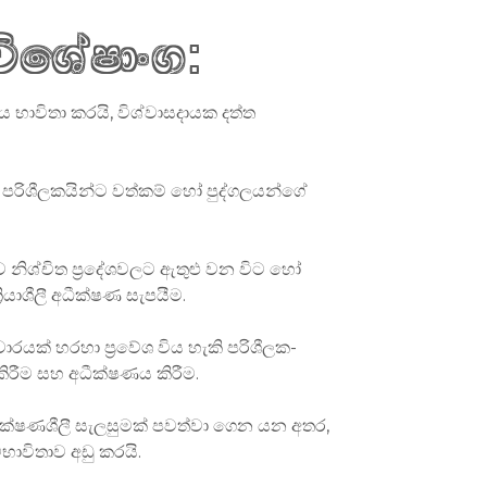
 විශේෂාංග:
ෂණය භාවිතා කරයි, විශ්වාසදායක දත්ත
න්න, පරිශීලකයින්ට වත්කම් හෝ පුද්ගලයන්ගේ
ව නිශ්චිත ප්‍රදේශවලට ඇතුළු වන විට හෝ
ියාශීලී අධීක්ෂණ සැපයීම.
වාරයක් හරහා ප්‍රවේශ විය හැකි පරිශීලක-
ිරීම සහ අධීක්ෂණය කිරීම.
විචක්ෂණශීලී සැලසුමක් පවත්වා ගෙන යන අතර,
භාවිතාව අඩු කරයි.