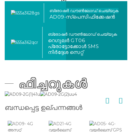
ബ്രോഷർ ഡൗൺലോഡ് ചെയ്യുക
AD09-സ്പെസിഫിക്കേഷൻ
ബ്രോഷർ ഡൗൺലോഡ് ചെയ്യുക
റെഗുലർ GT06
പ്രോട്ടോക്കോൾ SMS
നിർദ്ദേശ സെറ്റ്
ഫീച്ചറുകൾ
ബന്ധപ്പെട്ട ഉല്പന്നങ്ങൾ