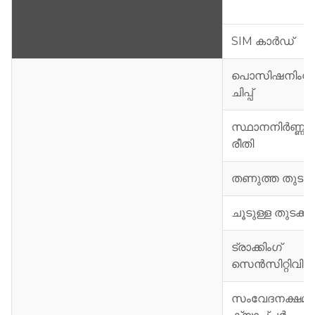
SIM കാർഡ്
പൊസിഷനിംഗ്
ചിപ്പ്
സ്ഥാനനിർണ്ണ
രീതി
തണുത്ത തുടക്ക
ചൂടുള്ള തുടക്കം
ട്രാക്കിംഗ്
സെൻസിറ്റിവിറ്റി
സംവേദനക്ഷമ