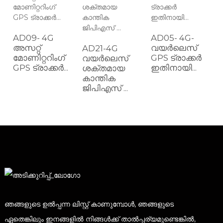
AD09- 4G
AD05- 4G-
അസറ്റ്
വയർലെസ്
AD21-4G
മോണിറ്ററിംഗ്
GPS ട്രാക്കർ
വയർലെസ്
GPS ട്രാക്കർ...
ഇതിനായി...
ശക്തമായ
..
കാന്തിക
ജിപിഎസ് ...
ഞങ്ങളുടെ ഉൽപ്പന്ന ലിസ്റ്റ് കാണുമ്പോൾ, ഞങ്ങളുടെ
ഏതെങ്കിലും ഇനങ്ങളിൽ നിങ്ങൾക്ക് താൽപ്പര്യമുണ്ടെങ്കിൽ,