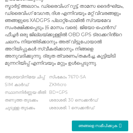
സ്മാർട്ട് അലാറം. ഡ്രൈവിംഗ് റൂട്ട്, താമസ ദൈർഘ്യം,
ഡ്രൈവിംഗ് വേഗത, ദിശ എന്നിവയും മറ്റ് വിവരങ്ങളും
ഞങ്ങളുടെ XADGPS പ്ലാറ്റ്‌ഫോമിൽ സ്വയമേവ
സംരക്ഷിക്കപ്പെടും (6 മാസം വരെ). ജിയോ-ഫെൻസ്
ഫീച്ചർ ഒരു ജില്ലയ്ക്കുള്ളിൽ OBD GPS ട്രാക്കറിൻ്റെ
ചലനം നിയന്ത്രിക്കാനും അത് വിട്ടുപോയാൽ
അറിയിപ്പുകൾ സ്വീകരിക്കാനും നിങ്ങളെ
അനുവദിക്കുന്നു. ദ്രുത ത്വരണം/തകർച്ച, കൂട്ടിയിടി
മുന്നറിയിപ്പ് എന്നിവയും മറ്റും ഉൾപ്പെടുന്നു.
ആശയവിനിമയ ചിപ്പ്
സിംകോം 7670-SA
SIM കാർഡ്
ZKMicro
സ്ഥാനനിർണ്ണയ രീതി
BD+GPS
തണുത്ത തുടക്കം
ശരാശരി. 30 സെക്കൻഡ്
ചൂടുള്ള തുടക്കം
ശരാശരി. 1 സെക്കൻഡ്
ഞങ്ങളെ സമീപിക്കുക