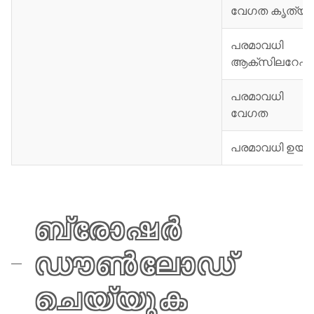
വേഗത കൃത്യ
പരമാവധി
ആക്സിലറേഷ
പരമാവധി
വേഗത
പരമാവധി ഉയര
ബ്രോഷർ
ഡൗൺലോഡ്
ചെയ്യുക