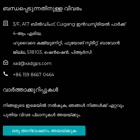
ബന്ധപ്പെടുന്നതിനുള്ള വിവരം
3/F, A17 ബിൽഡിംഗ്, Cuigang ഇൻഡസ്ട്രിയൽ പാർക്ക്
4-ആം ഏരിയ,
ഹുവൈദെ കമ്മ്യൂണിറ്റി, ഫുയോങ് സ്ട്രീറ്റ്, ബാവോൻ
ജില്ല, 518103, ഷെൻഷെൻ, പിആർസി
xad@xadgps.com
+86 159 8667 0464
വാർത്താക്കുറിപ്പുകൾ
നിങ്ങളുടെ ഇമെയിൽ നൽകുക, ഞങ്ങൾ നിങ്ങൾക്ക് ഏറ്റവും
പുതിയ വിവര പ്ലാനുകൾ അയയ്ക്കും.
ഒരു അന്വേഷണം അയയ്ക്കുക