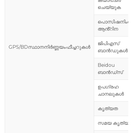
ക്യാപ്ചർ
ചെയ്യുക
പൊസിഷനിംഗ്
ആൻ്റിന
ജിപിഎസ്
GPS/BD
സ്ഥാനനിർണ്ണയം
ഫീച്ചറുകൾ
ബാൻഡുകൾ
Beidou
ബാൻഡ്സ്
ഉപഗ്രഹ
ചാനലുകൾ
കൃത്യത
സമയ കൃത്യത