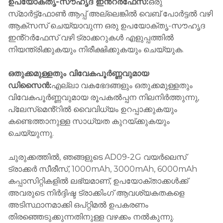
ഉപയോക്തൃ-സൗഹൃദ ഇൻ്റർഫേസ്:
ഒരു
സ്‌മാർട്ട്‌ഫോൺ ആപ്പ് അല്ലെങ്കിൽ വെബ് പോർട്ടൽ വഴി
ആക്‌സസ് ചെയ്യാവുന്ന ഒരു ഉപയോക്തൃ-സൗഹൃദ
ഇൻ്റർഫേസ് വഴി ട്രാക്കറുകൾ എളുപ്പത്തിൽ
നിയന്ത്രിക്കുകയും നിരീക്ഷിക്കുകയും ചെയ്യുക.
ഒതുക്കമുള്ളതും വിവേകപൂർണ്ണവുമായ
ഡിസൈൻ:
എല്ലാ വകഭേദങ്ങളും ഒതുക്കമുള്ളതും
വിവേകപൂർണ്ണവുമായ രൂപകൽപ്പന നിലനിർത്തുന്നു,
പ്ലേസ്‌മെൻ്റിൽ വൈവിധ്യം ഉറപ്പാക്കുകയും
കണ്ടെത്താനുള്ള സാധ്യത കുറയ്ക്കുകയും
ചെയ്യുന്നു.
ചുരുക്കത്തിൽ, ഞങ്ങളുടെ AD09-2G വയർലെസ്
ട്രാക്കർ സീരീസ്, 1000mAh, 3000mAh, 6000mAh
കപ്പാസിറ്റികളിൽ ലഭ്യമാണ്, ഉപയോക്താക്കൾക്ക്
അവരുടെ നിർദ്ദിഷ്ട ട്രാക്കിംഗ് ആവശ്യകതകളെ
അടിസ്ഥാനമാക്കി ഒപ്റ്റിമൽ ഉപകരണം
തിരഞ്ഞെടുക്കുന്നതിനുള്ള വഴക്കം നൽകുന്നു.