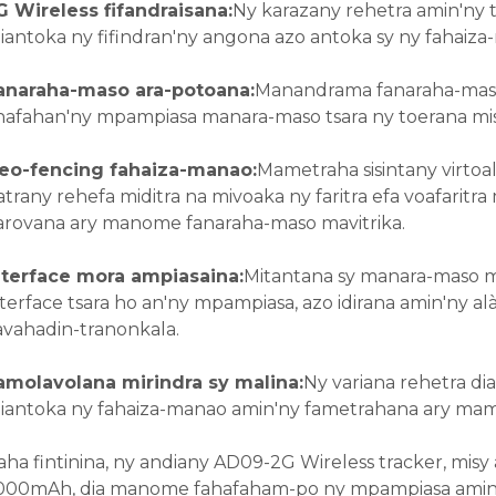
G Wireless fifandraisana:
Ny karazany rehetra amin'ny t
iantoka ny fifindran'ny angona azo antoka sy ny fahaiz
anaraha-maso ara-potoana:
Manandrama fanaraha-maso 
hafahan'ny mpampiasa manara-maso tsara ny toerana mis
eo-fencing fahaiza-manao:
Mametraha sisintany virto
atrany rehefa miditra na mivoaka ny faritra efa voafaritr
iarovana ary manome fanaraha-maso mavitrika.
nterface mora ampiasaina:
Mitantana sy manara-maso m
nterface tsara ho an'ny mpampiasa, azo idirana amin'ny a
avahadin-tranonkala.
amolavolana mirindra sy malina:
Ny variana rehetra di
iantoka ny fahaiza-manao amin'ny fametrahana ary mam
aha fintinina, ny andiany AD09-2G Wireless tracker, mi
000mAh, dia manome fahafaham-po ny mpampiasa amin'ny 