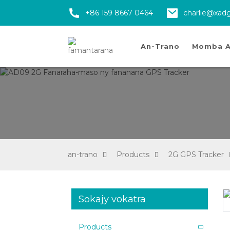
+86 159 8667 0464
charlie@xad
An-Trano
Momba A
an-trano
Products
2G GPS Tracker
Sokajy vokatra
Loading...
Loading...
Products