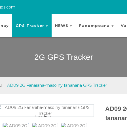
gps.com
nay
GPS Tracker
NEWS
Fanompoana
Va
2G GPS Tracker
AD09 2G Fanaraha-maso ny fananana GPS Tracker
AD09 2
Loading...
Loading...
fanana