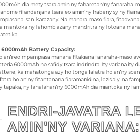
000mAh dia mety tsara amin'ny faharetan'ny fanaraha-maso
anome fifandanjana tsara eo amin'ny habeny sy ny fiaina
ampiasana isan-karazany. Na manara-maso fiara, fitaovana
ia miantoka ny fahombiazany mandritra ny fotoana maha
atetika.
. 6000mAh Battery Capacity:
o an'ireo mpampiasa manana fitakiana fanaraha-maso avo 
ateria 6000mAh no safidy tsara indrindra. Ity variana 
atterie, ka mahatonga azy ho tonga lafatra ho an'ny sce
afatra ho an'ny fitantanana fiaramanidina, lozisialy, na 
sy tapaka, ny fahafahan'ny 6000mAh dia miantoka ny fam
ENDRI-JAVATRA L
AMIN'NY VARIANA: