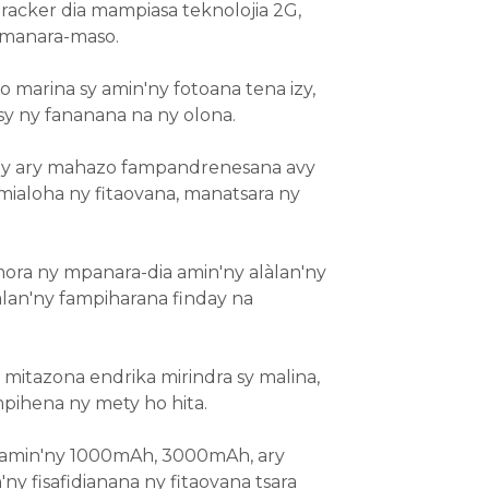
racker dia mampiasa teknolojia 2G,
a-manara-maso.
marina sy amin'ny fotoana tena izy,
y ny fananana na ny olona.
aly ary mahazo fampandrenesana avy
a mialoha ny fitaovana, manatsara ny
ora ny mpanara-dia amin'ny alàlan'ny
làlan'ny fampiharana finday na
a mitazona endrika mirindra sy malina,
pihena ny mety ho hita.
sy amin'ny 1000mAh, 3000mAh, ary
fisafidianana ny fitaovana tsara