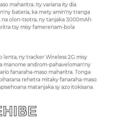
 maharitra. Ity variana ity dia
n'ny bateria, ka mety amin'ny tranga
, na olon-tsotra, ny tanjaka 3000mAh
ritra tsy misy famerenam-bola
lenta, ny tracker Wireless 2G misy
ity dia manome androm-pahaveloman'ny
nario fanaraha-maso maharitra. Tonga
fampiharana rehetra mitaky fanaraha-maso
pisehoana matanjaka sy azo itokisana.
EHIBE