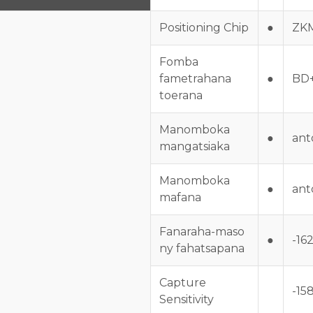
Positioning Chip
●
ZKM
Fomba
fametrahana
●
BD
toerana
Manomboka
●
ant
mangatsiaka
Manomboka
●
ant
mafana
Fanaraha-maso
●
-16
ny fahatsapana
Capture
-15
Sensitivity