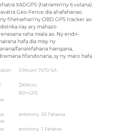
ehatra XADGPS (hatramin'ny 6 volana).
javatra Geo-Fence dia ahafahanao
ny fihetsehan'ny OBD GPS tracker ao
 distrika iray ary mahazo
nesana raha miala ao. Ny endri-
nairana hafa dia misy ny
anana/fanalefahana haingana,
remana fifandonana, sy ny maro hafa.
ation
SIMcom 7670-SA
M
ZKMicro
BD+GPS
na
ka
antonony. 30 Faharoa
ka
ka
antonony. 1 Faharoa