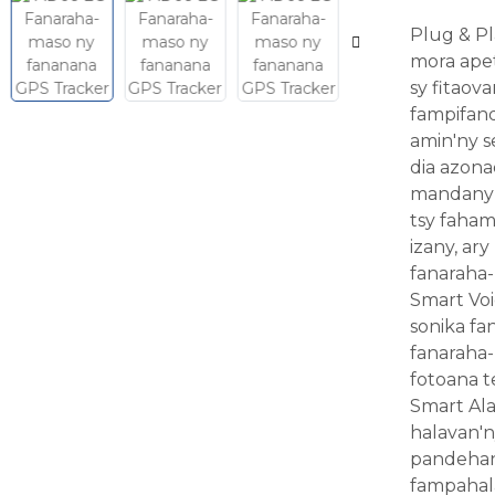
Plug & Pl
mora apet
sy fitaov
fampifand
amin'ny s
dia azona
mandany 
tsy faham
izany, ar
fanaraha-
Smart Voi
sonika fa
fanaraha-
fotoana te
Smart Ala
halavan'n
pandehan'
fampahala