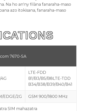
na. Na ho an'ny filàna fanaraha-maso
oana azo itokisana, fanaraha-maso
ICATIONS
com 7670-SA
LTE-FDD
/4G
B1/B3/B5/B8
LTE-TDD
B34/B38/B39/B40/B41
M/EDGE/2G
GSM 900/1800 MHz
atra SIM mahazatra