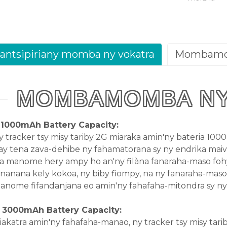
antsipiriany momba ny vokatra
Mombamom
MOMBAMOMBA NY
. 1000mAh Battery Capacity:
y tracker tsy misy tariby 2G miaraka amin'ny bateria 10
zay tena zava-dehibe ny fahamatorana sy ny endrika maiv
ia manome hery ampy ho an'ny filàna fanaraha-maso foh
ananana kely kokoa, ny biby fiompy, na ny fanaraha-maso 
anome fifandanjana eo amin'ny fahafaha-mitondra sy ny 
. 3000mAh Battery Capacity:
iakatra amin'ny fahafaha-manao, ny tracker tsy misy tari