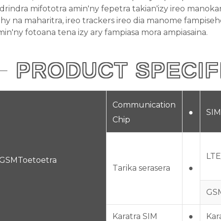
ndrindra mifototra amin'ny fepetra takian'izy ireo manoka
ohy na maharitra, ireo trackers ireo dia manome fampiseh
min'ny fotoana tena izy ary fampiasa mora ampiasaina.
PRODUCT SPECIF
Communication
●
SIM
Chip
LTE
GSM
Toetoetra
Tarika serasera
●
GS
Karatra SIM
●
Kar