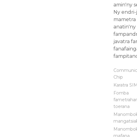
amin'ny s
Ny endri-
mametra 
anatin'ny
fampandre
javatra fa
fanafaing
fampitand
Communic
Chip
Karatra SI
Fomba
fametraha
toerana
Manombo
mangatsia
Manombo
mafana