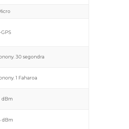
icro
+GPS
onony. 30 segondra
onony. 1 Faharoa
2 dBm
8 dBm