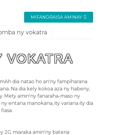
MIFANDRAISA AMINAY
ba ny vokatra
 VOKATRA
00mAh dia natao ho an'ny fampiharana
ana. Na dia kely kokoa aza ny habeny,
y. Mety amin'ny fanaraha-maso ny
ny entana manokana, ity variana ity dia
fiasa.
by 2G miaraka amin'ny bateria