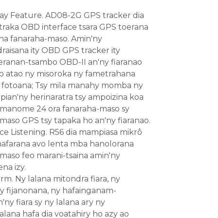
ay Feature. AD08-2G GPS tracker dia
raka OBD interface tsara GPS toerana
ana fanaraha-maso. Amin'ny
raisana ity OBD GPS tracker ity
eranan-tsambo OBD-II an'ny fiaranao
o atao ny misoroka ny fametrahana
fotoana; Tsy mila manahy momba ny
pian'ny herinaratra tsy ampoizina koa
y manome 24 ora fanaraha-maso sy
maso GPS tsy tapaka ho an'ny fiaranao.
ce Listening. R56 dia mampiasa mikrô
nafarana avo lenta mba hanolorana
maso feo marani-tsaina amin'ny
na izy.
rm. Ny lalana mitondra fiara, ny
y fijanonana, ny hafainganam-
ny fiara sy ny lalana ary ny
lana hafa dia voatahiry ho azy ao