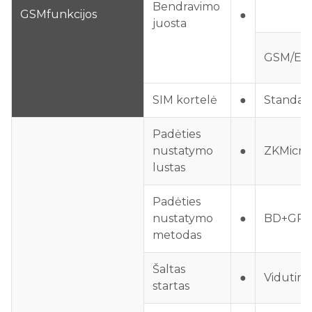
Bendravimo
GSM
funkcijos
●
juosta
GSM/ED
SIM kortelė
●
Standart
Padėties
nustatymo
●
ZKMicro
lustas
Padėties
nustatymo
●
BD+GPS
metodas
Šaltas
●
Vidutini
startas