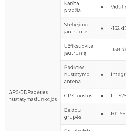
Karšta
●
Vidutini
pradžia
Stebėjimo
●
-162 dB
jautrumas
Užfiksuokite
-158 dB
jautrumą
Padėties
nustatymo
●
Integru
antena
GPS/BD
Padėties
GPS juostos
●
L1: 1575
nustatymas
funkcijos
Beidou
●
B1: 1561
grupės