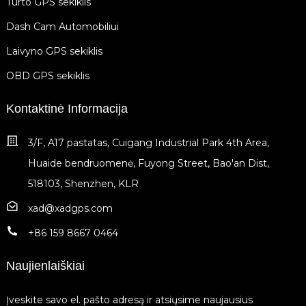
Turto GPS sekiklis
Dash Cam Automobiliui
Laivyno GPS sekiklis
OBD GPS sekiklis
Kontaktinė Informacija
3/F, A17 pastatas, Cuigang Industrial Park 4th Area,
Huaide bendruomenė, Fuyong Street, Bao'an Dist,
518103, Shenzhen, KLR
xad@xadgps.com
+86 159 8667 0464
Naujienlaiškiai
Įveskite savo el. pašto adresą ir atsiųsime naujausius