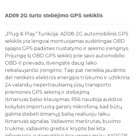
AD09 2G turto stebėjimo GPS sekiklis
„Plug & Play“ funkcija. AD08-2G automobilinis GPS
sekiklis yra lengvai montuojamas sudėtingas OBD
sąsajos GPS padėties nustatymo ir sekimo įrenginys.
Prijungę šį OBD GPS sekiklį prie savo automobilio
OBD-II prievado, išvengsite daug laiko
reikalaujančio įrengimo; Taip pat nereikia jaudintis
dėl netikėto elektros energijos trūkumo ir užtikrina
24 valandų nepertraukiamą jūsų transporto
priemonės GPS sekimą ir stebėjimą.
Išmanusis balso klausymas. R56 naudoja aukštos
kokybės importuotą garsinį mikrofoną, kad būtų
galima stebėti išmanųjį balsą realiuoju laiku.
Išmanusis signalas. Važiavimo maršrutas, buvimo
trukmė, važiavimo greitis ir kryptis bei kita
informacija automatiškai išsaugoma mūsų XADGPS