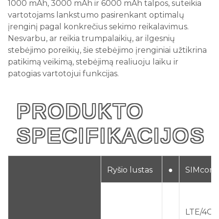
1000 mAh, 3000 mAh ir 6000 mAh talpos, suteikia
vartotojams lankstumo pasirenkant optimalų
įrenginį pagal konkrečius sekimo reikalavimus.
Nesvarbu, ar reikia trumpalaikių, ar ilgesnių
stebėjimo poreikių, šie stebėjimo įrenginiai užtikrina
patikimą veikimą, stebėjimą realiuoju laiku ir
patogias vartotojui funkcijas.
PRODUKTO
SPECIFIKACIJOS
Ryšio lustas
●
SIMcom 
LTE/4G