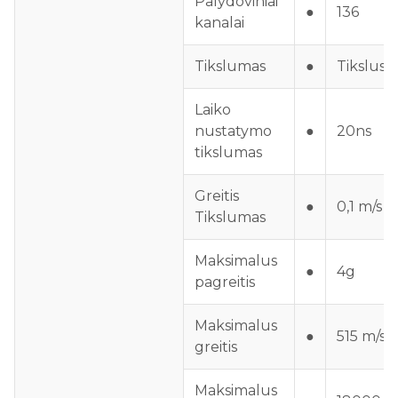
Palydoviniai
●
136
kanalai
Tikslumas
●
Tikslus 
Laiko
nustatymo
●
20ns
tikslumas
Greitis
●
0,1 m/s 
Tikslumas
Maksimalus
●
4g
pagreitis
Maksimalus
●
515 m/s
greitis
Maksimalus