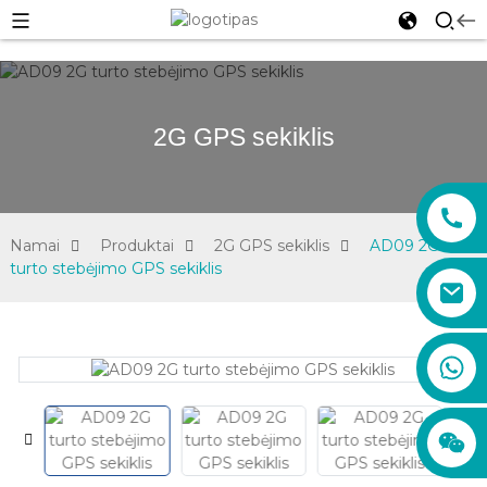
2G GPS sekiklis
Namai
Produktai
2G GPS sekiklis
AD09 2G
turto stebėjimo GPS sekiklis
sales01@xadgps.com
+86 188 7850 0956
+86 159 8670 4515
+86 159 8667 0464