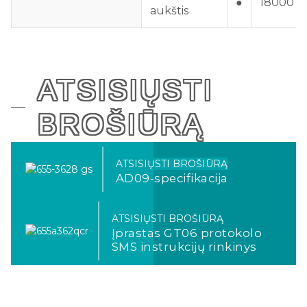
●
18000 
aukštis
ATSISIŲSTI
BROŠIŪRĄ
ATSISIŲSTI BROŠIŪRĄ
AD09-specifikacija
ATSISIŲSTI BROŠIŪRĄ
Įprastas GT06 protokolo
SMS instrukcijų rinkinys