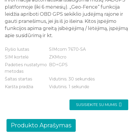
platformoje (iki 6 mėnesių). „Geo-Fence“ funkcija
leidžia apriboti OBD GPS sekiklio judėjimą rajone ir
gauti pranešimus, jei jis iš jo išeina. Kitos įspėjimo
funkcijos apima greitą įsibėgėjimą / lėtėjimą, įspėjimą
apie susidūrimą ir kt.
Ryšio lustas
SIMcom 7670-SA
SIM kortelė
ZKMicro
Padėties nustatymo
BD+GPS
metodas
Šaltas startas
Vidutinis. 30 sekundės
Karšta pradžia
Vidutinis. 1 sekundė
SUSISIEKITE SU MUMIS
Produkto Aprašymas