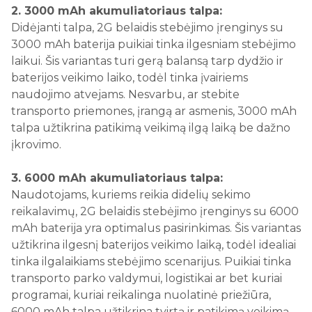
2. 3000 mAh akumuliatoriaus talpa:
Didėjanti talpa, 2G belaidis stebėjimo įrenginys su
3000 mAh baterija puikiai tinka ilgesniam stebėjimo
laikui. Šis variantas turi gerą balansą tarp dydžio ir
baterijos veikimo laiko, todėl tinka įvairiems
naudojimo atvejams. Nesvarbu, ar stebite
transporto priemones, įrangą ar asmenis, 3000 mAh
talpa užtikrina patikimą veikimą ilgą laiką be dažno
įkrovimo.
3. 6000 mAh akumuliatoriaus talpa:
Naudotojams, kuriems reikia didelių sekimo
reikalavimų, 2G belaidis stebėjimo įrenginys su 6000
mAh baterija yra optimalus pasirinkimas. Šis variantas
užtikrina ilgesnį baterijos veikimo laiką, todėl idealiai
tinka ilgalaikiams stebėjimo scenarijus. Puikiai tinka
transporto parko valdymui, logistikai ar bet kuriai
programai, kuriai reikalinga nuolatinė priežiūra,
6000 mAh talpa užtikrina tvirtą ir patikimą veikimą.