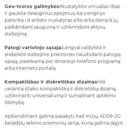
Geo-tvoros galimybės:
Nustatykite virtualias ribas
ir gaukite tiesioginius įspėjimus, kai įrenginys
patenka į iš anksto nustatytas sritis arba išeina iš jų,
padidindami saugumą ir užtikrindami aktyvų
stebėjimą.
Patogi vartotojo sąsaja:
Lengvai valdykite ir
stebėkite stebėjimo priemones naudodami patogią
sąsają, pasiekiamą per išmaniojo telefono programą
arba interneto portalą.
Kompaktiškas ir diskretiškas dizainas:
Visi
variantai išlaiko kompaktišką ir diskretišką dizainą,
užtikrinantį universalumą ir sumažinant aptikimo
tikimybę.
Apibendrinant galima pasakyti, kad mūsų AD09-2G
belaidžių sekimo priemonių serija, kurią galima įsigyti