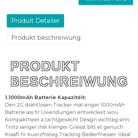
Produit Detailer
Produkt beschreiwung
PRODUKT
BESCHREIWUNG
1.1000mAh Batterie Kapazitéit:
Den 2G drahtlosen Tracker mat enger 1000mAh
Batterie ass fir Uwendungen entwéckelt wou
Kompaktheet a Liichtgewiicht Design wichteg sinn.
Trotz senger méi klenger Gréisst bitt et genuch
Kraaft fir kuerzfristeg Tracking Bedierfnesser. Ideal