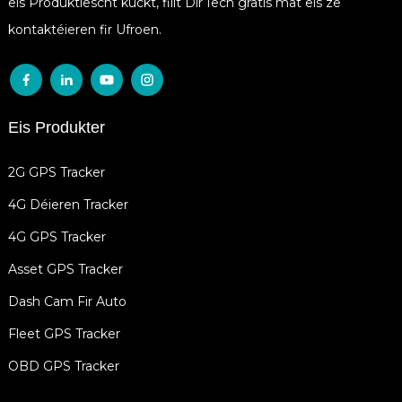
eis Produktlëscht kuckt, fillt Dir Iech gratis mat eis ze
kontaktéieren fir Ufroen.
Eis Produkter
2G GPS Tracker
4G Déieren Tracker
4G GPS Tracker
Asset GPS Tracker
Dash Cam Fir Auto
Fleet GPS Tracker
OBD GPS Tracker