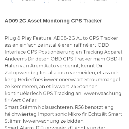
AD09 2G Asset Monitoring GPS Tracker
Plug & Play Feature. AD08-2G Auto GPS Tracker
ass en einfach ze installéieren raffinéiert OBD
Interface GPS Positionéierung an Tracking Apparat.
Andeems Dir dësen OBD GPS Tracker mam OBD-II
Hafen vun Ärem Auto verbënnt, kënnt Dir
Zäitopwendeg Installatioun vermeiden; et ass och
keng Bedierfnes iwwer onerwaart Stroummangel
ze këmmeren, an et liwwert 24 Stonnen
kontinuéierlech GPS Tracking an Iwwerwaachung
fir Äert Gefier.
Smart Stëmm Nolauschteren. R56 benotzt eng
héichwäerteg Import sonic Mikro fir Echtzäit Smart
Stëmm Iwwerwachung ze bidden.
Smart Alarm. D'Fuerweeër, d'Längt vun der