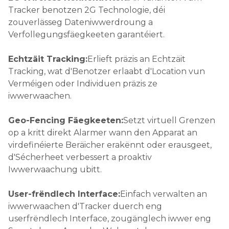
Tracker benotzen 2G Technologie, déi
zouverlässeg Dateniwwerdroung a
Verfollegungsfäegkeeten garantéiert.
Echtzäit Tracking:
Erlieft präzis an Echtzäit
Tracking, wat d'Benotzer erlaabt d'Location vun
Verméigen oder Individuen präzis ze
iwwerwaachen.
Geo-Fencing Fäegkeeten:
Setzt virtuell Grenzen
op a kritt direkt Alarmer wann den Apparat an
virdefinéierte Beräicher erakënnt oder erausgeet,
d'Sécherheet verbessert a proaktiv
Iwwerwaachung ubitt.
User-frëndlech Interface:
Einfach verwalten an
iwwerwaachen d'Tracker duerch eng
userfrëndlech Interface, zougänglech iwwer eng