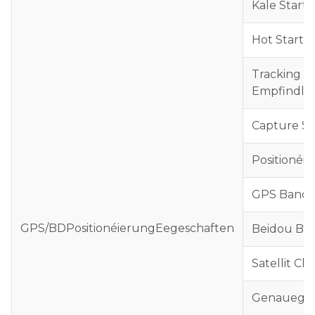
Kale Start
Hot Start
Tracking
Empfindle
Capture Sen
Positionéi
GPS Bands
GPS/BD
Positionéierung
Eegeschaften
Beidou Ba
Satellit Ch
Genauegk