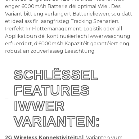
enger 6000mAh Batterie déi optimal Wiel. Dës
Variant bitt eng verlängert Batterieliewen, sou datt
et ideal ass fir laangfristeg Tracking Szenarien.
Perfekt fir Flottemanagement, Logistik oder all
Applikatioun déi kontinuéierlech Iwwerwaachung
erfuerdert, d'6000mAh Kapazitéit garantéiert eng
robust an zouverlässeg Leeschtung.
SCHLËSSEL
FEATURES
IWWER
VARIANTEN:
2G Wireless Konnektivitéit:
All Varianten vum