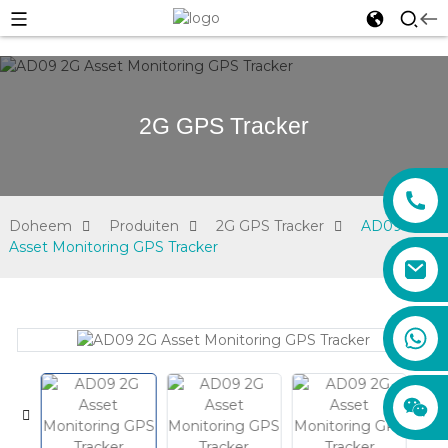
2G GPS Tracker
Doheem
Produiten
2G GPS Tracker
AD09 2G
Asset Monitoring GPS Tracker
sales01@xadgps.com
+86 188 7850 0956
+86 159 8670 4515
+86 159 8667 0464