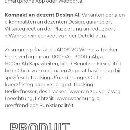
Smartphone App oder Webportal.
Kompakt an dezent Design:
All Varianten behalen
e kompakten an dezenten Design, garantéiert
Villsäitegkeet an der Plazéierung an reduzéiert
d'Wahrscheinlechkeet vun der Detektioun.
Zesummegefaasst, eis AD09-2G Wireless Tracker
Serie, verfügbar an 1000mAh, 3000mAh, a
6000mAh Kapazitéiten, bitt d'Benotzer Flexibilitéit
beim Choix vum optimalen Apparat baséiert op hir
spezifesch Tracking Ufuerderunge. Ob fir
kuerzfristeg oder verlängert Tracking
Bedierfnesser, dës Tracker liwweren zouverlässeg
Leeschtung, Echtzäit Iwwerwaachung, a
userfrëndlech Funktionalitéit.
PRODUIT