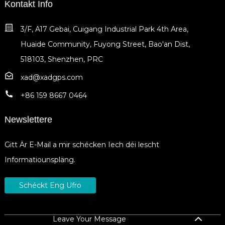
Kontakt Info
3/F, A17 Gebai, Cuigang Industrial Park 4th Area,
Huaide Community, Fuyong Street, Bao'an Dist,
518103, Shenzhen, PRC
xad@xadgps.com
+86 159 8667 0464
Newslettere
Gitt Är E-Mail a mir schécken Iech déi lescht
Informatiounspläng.
Schéckt Eng Ufro
Leave Your Message