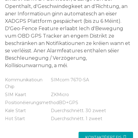
Openthalt, d'Geschwindegkeet an d'Richtung, an
aner Informatioun ginn automatesch an eiser
XADGPS Plattform gespäichert (bis zu 6 Méint).
D'Geo-Fence Feature erlaabt Iech d'Bewegung
vum OBD GPS Tracker an engem Distrikt ze
beschränken an Notifikatiounen ze kréien wann et
se verléisst. Aner Alarmfeatures enthalen séier
Beschleunegung / Verzögerung,
Kollisiounwarnung, a méi.
Kommunikatioun
SIMcom 7670-SA
Chip
SIM Kaart
ZKMicro
Positionéierungsmethod
BD+GPS
Kale Start
Duerchschnëtt. 30 zweet
Hot Start
Duerchschnëtt. 1 zweet
KONTAKTÉIERT EIS