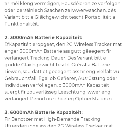
fir méi kleng Verméigen, Hausdéieren ze verfolgen
oder perséinlech Saachen ze iwwerwaachen, dës
Variant bitt e Gläichgewiicht tëscht Portabilitéit a
Funktionalitéit.
2. 3000mAh Batterie Kapazitéit:
D'Kapazitéit eropgeet, den 2G Wireless Tracker mat
enger 3000mAh Batterie ass gutt gëeegent fir
verlängert Tracking Dauer. Dës Variant bitt e
gudde Gläichgewiicht tëscht Gréisst a Batterie
Liewen, sou datt et gëeegent ass fir eng Vielfalt vu
Gebrauchsfäll. Egal ob Gefierer, Ausrüstung oder
Individuen verfollegen, d'3000mAh Kapazitéit
suergt fir zouverlässeg Leeschtung iwwer eng
verlängert Period ouni heefeg Opluedstatioun.
3. 6000mAh Batterie Kapazitéit:
Fir Benotzer mat High-Demande Tracking
Ufuerderunge ass den 2G Wireless Tracker mat