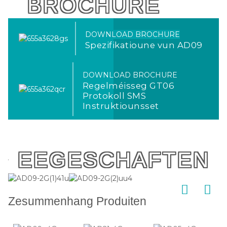
BROCHURE
DOWNLOAD BROCHURE
Spezifikatioune vun AD09
DOWNLOAD BROCHURE
Regelméisseg GT06
Protokoll SMS
Instruktiounsset
EEGESCHAFTEN
Zesummenhang Produiten