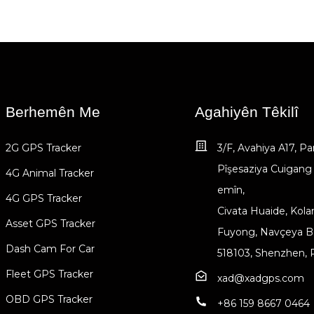
Berhemên Me
Agahiyên Têkilî
2G GPS Tracker
3/F, Avahiya A17, Pa
Pîşesaziya Cuigang
4G Animal Tracker
emîn,
4G GPS Tracker
Civata Huaide, Kola
Asset GPS Tracker
Fuyong, Navçeya B
Dash Cam For Car
518103, Shenzhen,
Fleet GPS Tracker
xad@xadgps.com
OBD GPS Tracker
+86 159 8667 0464