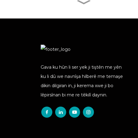
AD02- 4G- IP67 Wesayîta
Kûr a Avê...
AD08- 4G OBD GPS
Tracker Bi Microph ...
C10- Batê Rojê ya Bêtêl
4G 20000mAh...
Gava ku hûn li ser yek ji tiştên me yên
ku li dû we navnîşa hilberê me temaşe
J14- 2G 4pin Amûrên
dikin dilgiran in, ji kerema xwe ji bo
Germtirîn Ji Bo Hemî ...
lêpirsînan bi me re têkilî daynin.