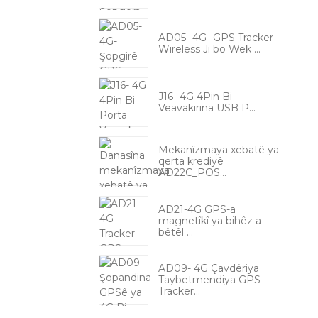
AD05- 4G- GPS Tracker
Wireless Ji bo Wek ...
J16- 4G 4Pin Bi
Veavakirina USB P...
Mekanîzmaya xebatê ya
qerta krediyê
AD22C_POS...
AD21-4G GPS-a
magnetîkî ya bihêz a
bêtêl ...
AD09- 4G Çavdêriya
Taybetmendiya GPS
Tracker...