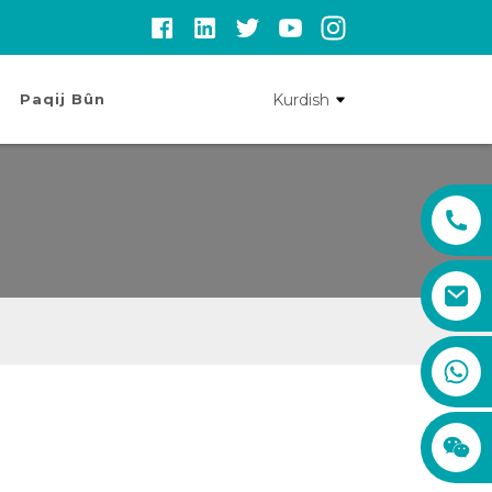
Kurdish
Paqij Bûn
sales01@xadgps.com
+86 188 7850 0956
+86 159 8670 4515
+86 159 8667 0464