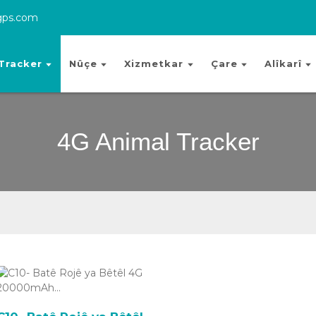
gps.com
Tracker
Nûçe
Xizmetkar
Çare
Alîkarî
4G Animal Tracker