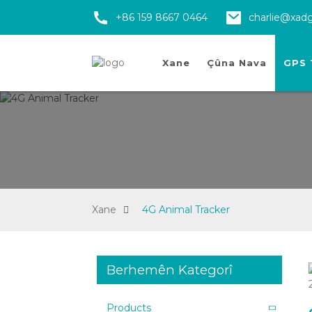
+86 159 8667 0464
charlie@xad
Xane
Çûna Nava
GPS 
Xane
4G Animal Tracker
Berhemên Kategorî
Products