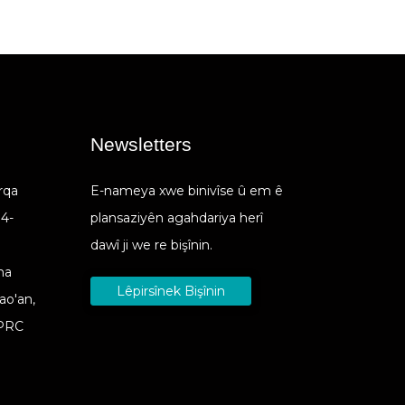
Newsletters
rqa
E-nameya xwe binivîse û em ê
 4-
plansaziyên agahdariya herî
dawî ji we re bişînin.
na
Lêpirsînek Bişînin
ao'an,
 PRC