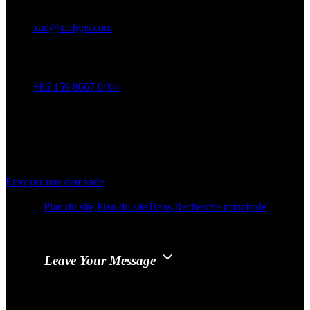
xad@xadgps.com
+86 159 8667 0464
Bulletins d'information
Entrez votre email et nous vous enverrons les dernières informations
sur les plans.
Envoyer une demande
Copyright © 2024 Xing An Da Technology Co., Ltd. Tous droits
réservés.
Plan du site,
Plan du siteTrans,
Recherche principale
Leave Your Message