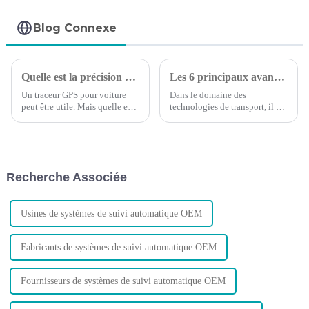
Blog Connexe
Quelle est la précision des dispositifs de suivi GPS pour voitures ?
Les 6 principaux avantages du suivi GPS des véhicules
Un traceur GPS pour voiture
Dans le domaine des
peut être utile. Mais quelle est
technologies de transport, il est
la précision de ces dispositifs ?
essentiel de reconnaître les
besoins de votre flotte et
d’identifier comment votre
entreprise peut maximiser les
avantages des nouvelles
Recherche Associée
technologies.
Usines de systèmes de suivi automatique OEM
Fabricants de systèmes de suivi automatique OEM
Fournisseurs de systèmes de suivi automatique OEM