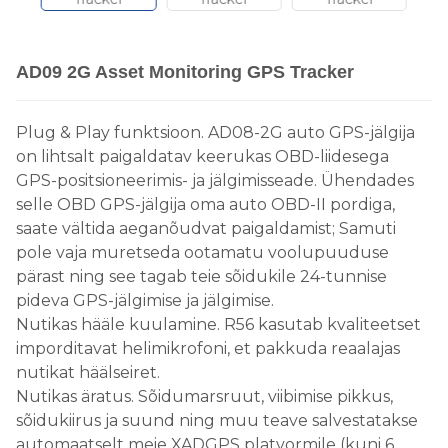
AD09 2G Asset Monitoring GPS Tracker
Plug & Play funktsioon. AD08-2G auto GPS-jälgija
on lihtsalt paigaldatav keerukas OBD-liidesega
GPS-positsioneerimis- ja jälgimisseade. Ühendades
selle OBD GPS-jälgija oma auto OBD-II pordiga,
saate vältida aeganõudvat paigaldamist; Samuti
pole vaja muretseda ootamatu voolupuuduse
pärast ning see tagab teie sõidukile 24-tunnise
pideva GPS-jälgimise ja jälgimise.
Nutikas hääle kuulamine. R56 kasutab kvaliteetset
imporditavat helimikrofoni, et pakkuda reaalajas
nutikat häälseiret.
Nutikas äratus. Sõidumarsruut, viibimise pikkus,
sõidukiirus ja suund ning muu teave salvestatakse
automaatselt meie XADGPS platvormile (kuni 6