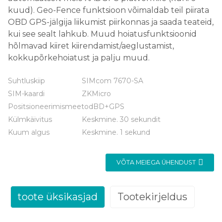
kuud). Geo-Fence funktsioon võimaldab teil piirata
OBD GPS-jälgija liikumist piirkonnas ja saada teateid,
kui see sealt lahkub. Muud hoiatusfunktsioonid
hõlmavad kiiret kiirendamist/aeglustamist,
kokkupõrkehoiatust ja palju muud.
Suhtluskiip
SIMcom 7670-SA
SIM-kaardi
ZKMicro
Positsioneerimismeetod
BD+GPS
Külmkäivitus
Keskmine. 30 sekundit
Kuum algus
Keskmine. 1 sekund
VÕTA MEIEGA ÜHENDUST
toote üksikasjad
Tootekirjeldus