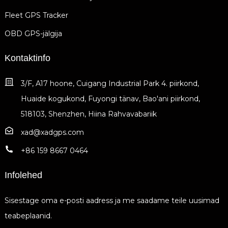
Fleet GPS Tracker
OBD GPS-jälgija
Kontaktinfo
3/F, A17 hoone, Cuigang Industrial Park 4. piirkond,
Huaide kogukond, Fuyongi tänav, Bao'ani piirkond,
518103, Shenzhen, Hiina Rahvavabariik
xad@xadgps.com
+86 159 8667 0464
Infolehed
Sisestage oma e-posti aadress ja me saadame teile uusimad
teabeplaanid.