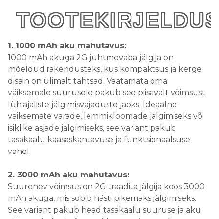
TOOTEKIRJELDU
1. 1000 mAh aku mahutavus:
1000 mAh akuga 2G juhtmevaba jälgija on
mõeldud rakendusteks, kus kompaktsus ja kerge
disain on ülimalt tähtsad. Vaatamata oma
väiksemale suurusele pakub see piisavalt võimsust
lühiajaliste jälgimisvajaduste jaoks. Ideaalne
väiksemate varade, lemmikloomade jälgimiseks või
isiklike asjade jälgimiseks, see variant pakub
tasakaalu kaasaskantavuse ja funktsionaalsuse
vahel.
2. 3000 mAh aku mahutavus:
Suurenev võimsus on 2G traadita jälgija koos 3000
mAh akuga, mis sobib hästi pikemaks jälgimiseks.
See variant pakub head tasakaalu suuruse ja aku