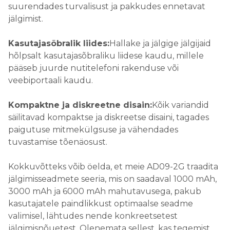
suurendades turvalisust ja pakkudes ennetavat
jälgimist.
Kasutajasõbralik liides:
Hallake ja jälgige jälgijaid
hõlpsalt kasutajasõbraliku liidese kaudu, millele
pääseb juurde nutitelefoni rakenduse või
veebiportaali kaudu.
Kompaktne ja diskreetne disain:
Kõik variandid
säilitavad kompaktse ja diskreetse disaini, tagades
paigutuse mitmekülgsuse ja vähendades
tuvastamise tõenäosust.
Kokkuvõtteks võib öelda, et meie AD09-2G traadita
jälgimisseadmete seeria, mis on saadaval 1000 mAh,
3000 mAh ja 6000 mAh mahutavusega, pakub
kasutajatele paindlikkust optimaalse seadme
valimisel, lähtudes nende konkreetsetest
jälgimisnõuetest. Olenemata sellest, kas tegemist