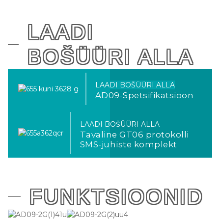
LAADI
BOŠÜÜRI ALLA
LAADI BOŠÜÜRI ALLA
AD09-Spetsifikatsioon
LAADI BOŠÜÜRI ALLA
Tavaline GT06 protokolli
SMS-juhiste komplekt
FUNKTSIOONID