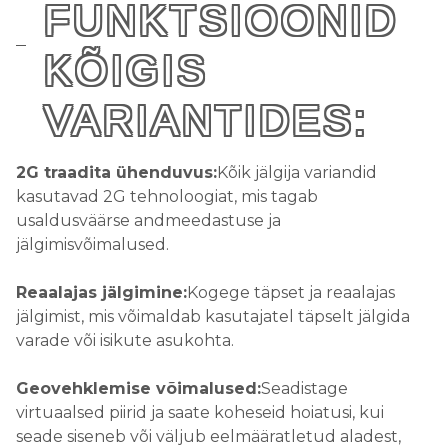
FUNKTSIOONID
KÕIGIS
VARIANTIDES:
2G traadita ühenduvus:
Kõik jälgija variandid
kasutavad 2G tehnoloogiat, mis tagab
usaldusväärse andmeedastuse ja
jälgimisvõimalused.
Reaalajas jälgimine:
Kogege täpset ja reaalajas
jälgimist, mis võimaldab kasutajatel täpselt jälgida
varade või isikute asukohta.
Geovehklemise võimalused:
Seadistage
virtuaalsed piirid ja saate koheseid hoiatusi, kui
seade siseneb või väljub eelmääratletud aladest,