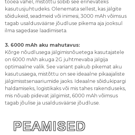
tööea vahel, mistõttu sobib see erinevateks
kasutusjuhtudeks. Olenemata sellest, kas jälgite
sõidukeid, seadmeid või inimesi, 3000 mAh võimsus
tagab usaldusväärse jõudluse pikema aja jooksul
ilma sagedase laadimiseta.
3. 6000 mAh aku mahutavus:
Kõrge nõudlusega jälgimisnõuetega kasutajatele
on 6000 mAh akuga 2G juhtmevaba jälgija
optimaalne valik. See variant pakub pikemat aku
kasutusaega, mistõttu on see ideaalne pikaajaliste
jälgimisstsenaariumide jaoks. Ideaalne sõidukipargi
haldamiseks, logistikaks või mis tahes rakenduseks,
mis nõuab pidevat jälgimist, 6000 mAh võimsus
tagab jõulise ja usaldusväärse jõudluse.
PEAMISED