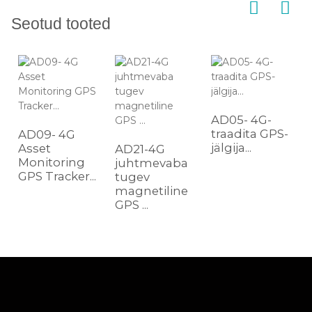
Seotud tooted
AD05- 4G-
traadita GPS-
AD09- 4G
jälgija...
Asset
AD21-4G
Monitoring
juhtmevaba
GPS Tracker...
..
tugev
magnetiline
GPS ...