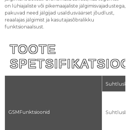
on lühiajaliste või pikemaajaliste jälgimisvajadustega,
pakuvad need jälgijad usaldusväärset jõudlust,
reaalajas jälgimist ja kasutajasõbralikku
funktsionaalsust.
TOOTE
SPETSIFIKATSIO
Suhtluskii
GSM
Funktsioonid
Suhtlusb