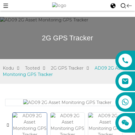
2G GPS Tracker
Kodu
Tooted
2G GPS Tracker
AD09 2G Asset
Monitoring GPS Tracker
sales01@xadgps.com
+86 188 7850 0956
+86 159 8670 4515
+86 159 8667 0464