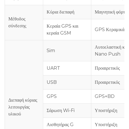
Κύρια διεπαφή
Μαγνητική φόρτισ
Μέθοδος
σύνδεσης
Κεραία GPS και
GPS Κεραμικά κ
κεραία GSM
Αυτοελαστική κά
Sim
Nano Push
UART
Προαιρετικός
USB
Προαιρετικός
GPS
GPS+BD
Διεπαφή κύριας
λειτουργίας
Σάρωση Wi-Fi
Υποστήριξη
υλικού
Αισθητήρας G
Υποστήριξη