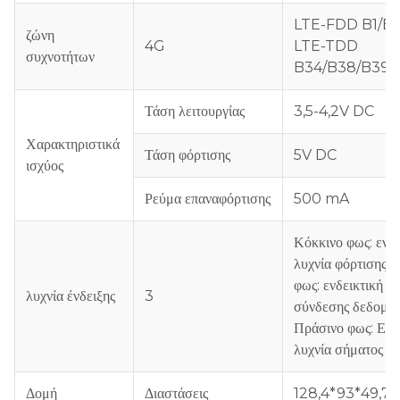
LTE-FDD B1/B
ζώνη
4G
LTE-TDD
συχνοτήτων
B34/B38/B39/
Τάση λειτουργίας
3,5-4,2V DC
Χαρακτηριστικά
Τάση φόρτισης
5V DC
ισχύος
Ρεύμα επαναφόρτισης
500 mA
Κόκκινο φως: ενδε
λυχνία φόρτισης.
φως: ενδεικτική λ
λυχνία ένδειξης
3
σύνδεσης δεδομέν
Πράσινο φως: Ενδ
λυχνία σήματος 
Δομή
Διαστάσεις
128,4*93*49,7 χ