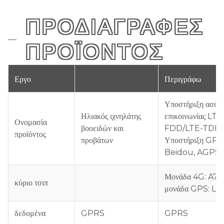
ΠΡΟΔΙΑΓΡΑΦΈΣ
ΠΡΟΪΌΝΤΟΣ
Εργο
Περιγράφω
Υποστήριξη ασύρ
Ηλιακός ιχνηλάτης
επικοινωνίας LTE
Ονομασία
βοοειδών και
FDD/LTE-TDD,
προϊόντος
προβάτων
Υποστήριξη GPS
Beidou, AGPS,
Μονάδα 4G: A76
κύριο τσιπ
μονάδα GPS: L2
δεδομένα
GPRS
GPRS