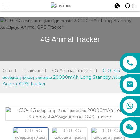
4G Animal Tracker
Σπίτι
Προϊόντα
4G Animal Tracker
C10- 4G
ασύρματη ηλιακή μπαταρία 20000mAh Long Standby Αδιάβροχο
Animal GPS Tracker
sales01@xadgps.com
+86 188 7850 0956
+86 159 8670 4515
+86 159 8667 0464