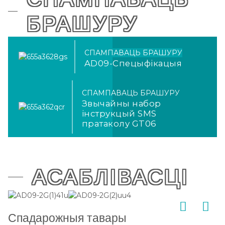
БРАШУРУ
СПАМПАВАЦЬ БРАШУРУ
AD09-Спецыфікацыя
СПАМПАВАЦЬ БРАШУРУ
Звычайны набор
інструкцый SMS
пратаколу GT06
АСАБЛІВАСЦІ
Спадарожныя тавары