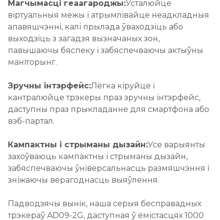
Магчымасці геаагароджы:
Усталюйце
віртуальныя межы і атрымлівайце неадкладныя
апавяшчэнні, калі прылада ўваходзіць або
выходзіць з загадзя вызначаных зон,
павышаючы бяспеку і забяспечваючы актыўны
маніторынг.
Зручны інтэрфейс:
Лёгка кіруйце і
кантралюйце трэкеры праз зручны інтэрфейс,
даступны праз прыкладанне для смартфона або
вэб-партал.
Кампактны і стрыманы дызайн:
Усе варыянты
захоўваюць кампактны і стрыманы дызайн,
забяспечваючы ўніверсальнасць размяшчэння і
зніжаючы верагоднасць выяўлення.
Падводзячы вынік, наша серыя бесправадных
трэкераў AD09-2G, даступная ў ёмістасцях 1000