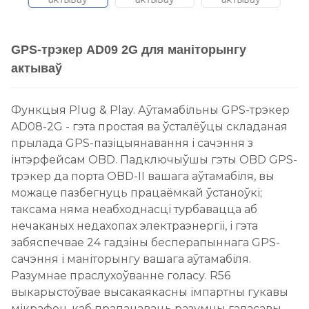
GPS-трэкер AD09 2G для маніторынгу
актываў
Функцыя Plug & Play. Аўтамабільны GPS-трэкер
AD08-2G - гэта простая ва ўсталёўцы складаная
прылада GPS-пазіцыянавання і сачэння з
інтэрфейсам OBD. Падключыўшы гэты OBD GPS-
трэкер да порта OBD-II вашага аўтамабіля, вы
можаце пазбегнуць працаёмкай ўстаноўкі;
таксама няма неабходнасці турбавацца аб
нечаканых недахопах электраэнергіі, і гэта
забяспечвае 24 гадзіны бесперапыннага GPS-
сачэння і маніторынгу вашага аўтамабіля.
Разумнае праслухоўванне голасу. R56
выкарыстоўвае высакаякасны імпартны гукавы
мікрафон, каб прапанаваць разумны галасавы