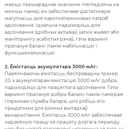
маюць першараднае значэнне. Нягледзячы на ​​
меншы памер, ён забяспечвае дастатковую
магутнасць для кароткатэрміновых патрэб
адсочвання. Ідэальна падыходзіць для
адсочвання дробных актываў, хатніх жывёл або
маніторынгу асабістых рэчаў, гэты варыянт
прапануе баланс паміж мабільнасцю і
функцыянальнасцю.
2. Ёмістасць акумулятара 3000 мАг:
Павялічваючы ёмістасць, бесправадны трэкер
2G з акумулятарам ёмістасцю 3000 мАг добра
падыходзіць для працяглага адсочвання. Гэты
варыянт прапануе добры баланс паміж памерам
і тэрмінам службы батарэі, што робіць яго
прыдатным для розных выпадкаў
выкарыстання. Ёмістасць 3000 мАг забяспечвае
надзейную працу на працягу доўгага перыяду
часу без частай падзарадкі, незалежна ад таго, ці