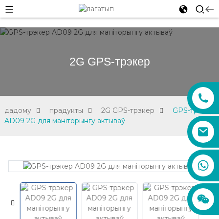
2G GPS-трэкер
дадому
прадукты
2G GPS-трэкер
GPS-трэкер
AD09 2G для маніторынгу актываў
sales01@xadgps.com
+86 188 7850 0956
+86 159 8670 4515
+86 159 8667 0464