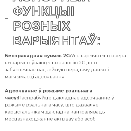
ФУНКЦЫІ
РОЗНЫХ
ВАРЫЯНТАЎ:
Бесправадная сувязь 2G:
Усе варыянты трэкера
выкарыстоўваюць тэхналогію 2G, што
забяспечвае надзейную перадачу даных і
магчымасці адсочвання.
Адсочванне ў рэжыме рэальнага
часу:
Паспрабуйце дакладнае адсочванне ў
рэжыме рэальнага часу, што дазваляе
карыстальнікам дакладна кантраляваць
месцазнаходжанне актываў або асоб.