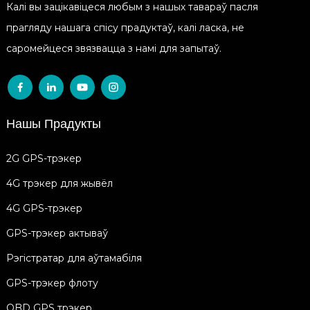
Калі вы зацікавіцеся любым з нашых тавараў пасля
прагляду нашага спісу прадуктаў, калі ласка, не
саромейцеся звязвацца з намі для запытаў.
Нашы Прадукты
2G GPS-трэкер
4G трэкер для жывёл
4G GPS-трэкер
GPS-трэкер актываў
Рэгістратар для аўтамабіля
GPS-трэкер флоту
OBD GPS трэкер