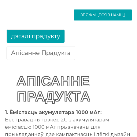
ЗВЯЖЫЦЕСЯ З НАМІ
дэталі прадукту
Апісанне Прадукта
АПІСАННЕ
ПРАДУКТА
1. Ёмістасць акумулятара 1000 мАг:
Бесправадны трэкер 2G з акумулятарам
ёмістасцю 1000 мАг прызначаны для
прыкладанняў, дзе кампактнасць і лёгкі дызайн