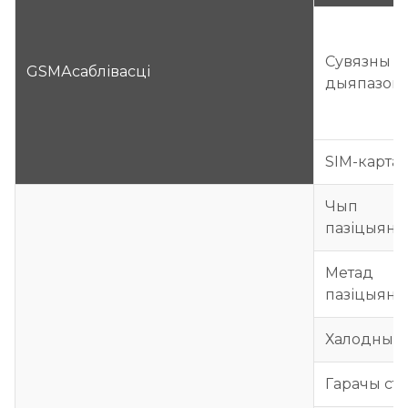
Сувязны
GSM
Асаблівасці
дыяпазон
SIM-карта
Чып
пазіцыяна
Метад
пазіцыяна
Халодны с
Гарачы ста