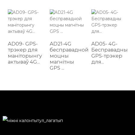
AD09- GPS-
AD21-4G
AD05- 4G-
трэкер для
бесправадной
Бесправадны
маніторынгу
моцны
GPS-трэкер
актываў 4G...
магнітны
для...
..
GPS ...