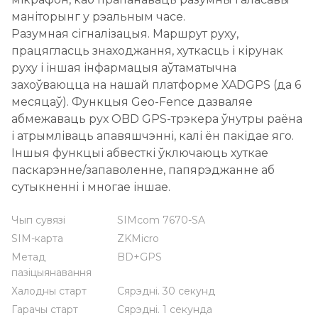
маніторынг у рэальным часе.
Разумная сігналізацыя. Маршрут руху,
працягласць знаходжання, хуткасць і кірунак
руху і іншая інфармацыя аўтаматычна
захоўваюцца на нашай платформе XADGPS (да 6
месяцаў). Функцыя Geo-Fence дазваляе
абмежаваць рух OBD ​​GPS-трэкера ўнутры раёна
і атрымліваць апавяшчэнні, калі ён пакідае яго.
Іншыя функцыі абвесткі ўключаюць хуткае
паскарэнне/запаволенне, папярэджанне аб
сутыкненні і многае іншае.
Чып сувязі
SIMcom 7670-SA
SIM-карта
ZKMicro
Метад
BD+GPS
пазіцыянавання
Халодны старт
Сярэдні. 30 секунд
Гарачы старт
Сярэдні. 1 секунда