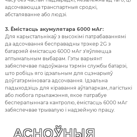
адсочваюцца транспартныя сродкі,
абсталяванне або людзі.
3. Ёмістасць акумулятара 6000 мАг:
Для карыстальнікаў з высокімі патрабаваннямі
да адсочвання бесправадны трэкер 2G з
батарэяй ёмістасцю 6000 мАг з'яўляецца
аптымальным выбарам. Гэты варыянт
забяспечвае падоўжаны тэрмін службы батарэі,
што робіць яго ідэальным для сцэнарыяў
доўгатэрміновага адсочвання. Ідэальна
падыходзіць для кіравання аўтапаркам, лагістыкі
або любога прылажэння, якое патрабуе
бесперапыннага кантролю, ёмістасць 6000 мАг
забяспечвае трывалую і надзейную працу.
АСНОЎНЫЯ