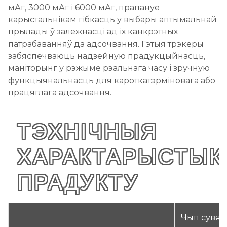
мАг, 3000 мАг і 6000 мАг, прапануе
карыстальнікам гібкасць у выбары аптымальнай
прылады ў залежнасці ад іх канкрэтных
патрабаванняў да адсочвання. Гэтыя трэкеры
забяспечваюць надзейную прадукцыйнасць,
маніторынг у рэжыме рэальнага часу і зручную
функцыянальнасць для кароткатэрміновага або
працяглага адсочвання.
ТЭХНІЧНЫЯ
ХАРАКТАРЫСТЫК
ПРАДУКТУ
Чып сувязі