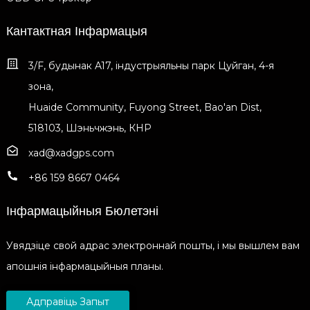
Кантактная Інфармацыя
3/F, будынак A17, індустрыяльны парк Цуйган, 4-я
зона,
Huaide Community, Fuyong Street, Bao'an Dist,
518103, Шэньчжэнь, КНР
xad@xadgps.com
+86 159 8667 0464
Інфармацыйныя Бюлетэні
Увядзіце свой адрас электроннай пошты, і мы вышлем вам
апошнія інфармацыйныя планы.
Адправіць Запыт