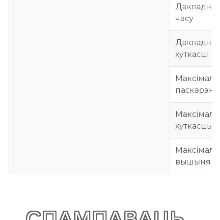
Дакладна
часу
Дакладна
хуткасці
Максімаль
паскарэнн
Максімаль
хуткасць
Максімаль
вышыня
СПАМПАВАЦЬ