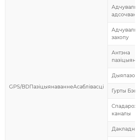
Адчуваль
адсочванн
Адчуваль
захопу
Антэна
пазіцыяна
Дыяпазон
GPS/BD
Пазіцыянаванне
Асаблівасці
Гурты Бэй
Спадарож
каналы
Дакладна