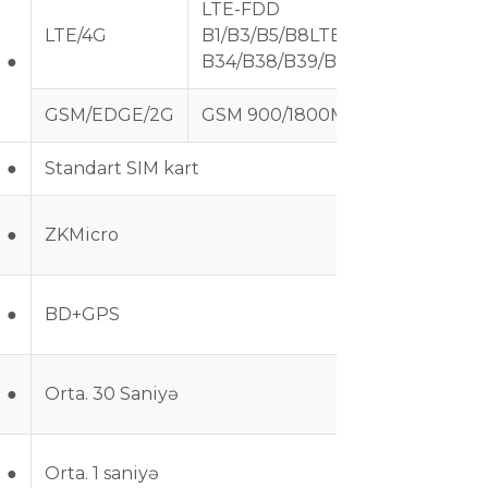
LTE-FDD
LTE/4G
B1/B3/B5/B8
LTE-TDD
●
B34/B38/B39/B40/B41
GSM/EDGE/2G
GSM 900/1800MHz
●
Standart SIM kart
●
ZKMicro
●
BD+GPS
●
Orta. 30 Saniyə
●
Orta. 1 saniyə