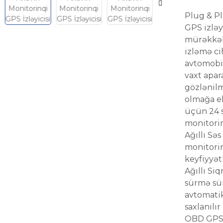
Plug & P
GPS izləy
mürəkkəb
izləmə ci
avtomobil
vaxt apar
gözlənilm
olmağa eh
üçün 24 s
monitori
Ağıllı Səs
monitori
keyfiyyətl
Ağıllı Si
sürmə sür
avtomati
saxlanılı
OBD GPS i