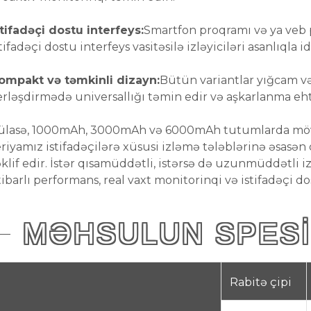
stifadəçi dostu interfeys:
Smartfon proqramı və ya veb po
tifadəçi dostu interfeys vasitəsilə izləyiciləri asanlıqla i
ompakt və təmkinli dizayn:
Bütün variantlar yığcam və
erləşdirmədə universallığı təmin edir və aşkarlanma ehti
ülasə, 1000mAh, 3000mAh və 6000mAh tutumlarda mövc
eriyamız istifadəçilərə xüsusi izləmə tələblərinə əsasən
əklif edir. İstər qısamüddətli, istərsə də uzunmüddətli i
tibarlı performans, real vaxt monitorinqi və istifadəçi d
MƏHSULUN SPESI
Rabitə çipi