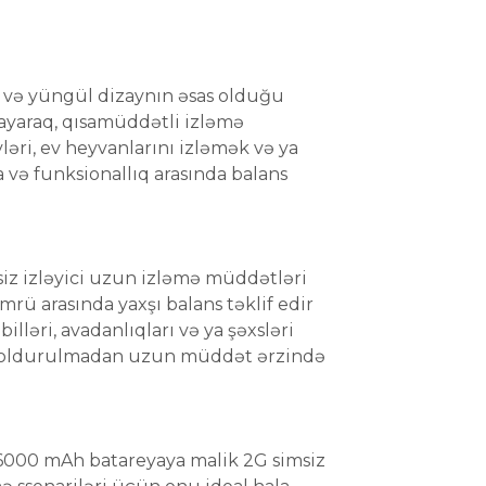
q və yüngül dizaynın əsas olduğu
yaraq, qısamüddətli izləmə
ləri, ev heyvanlarını izləmək və ya
 və funksionallıq arasında balans
iz izləyici uzun izləmə müddətləri
rü arasında yaxşı balans təklif edir
lləri, avadanlıqları və ya şəxsləri
 doldurulmadan uzun müddət ərzində
n 6000 mAh batareyaya malik 2G simsiz