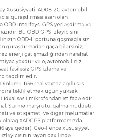
lay Xüsusiyyəti. AD08-2G avtomobil
icisi quraşdırması asan olan
 OBD interfeysi GPS yerləşdirmə və
hazıdır. Bu OBD GPS izləyicisini
inizin OBD-II portuna qoşmaqla siz
an quraşdırmadan qaça bilərsiniz;
əz enerji çatışmazlığından narahat
tiyac yoxdur və o, avtomobiliniz
aat fasiləsiz GPS izləmə və
nq təqdim edir.
 Dinləmə. R56 real vaxtda ağıllı səs
nqini təklif etmək üçün yüksək
i idxal səsli mikrofondan istifadə edir.
qnal. Sürmə marşrutu, qalma müddəti,
əti və istiqaməti və digər məlumatlar
k olaraq XADGPS platformamızda
r (6 aya qədər). Geo-Fence xüsusiyyəti
zləyicisinin rayon daxilində