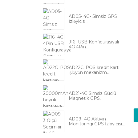
AD05- 4G- Simsiz GPS
İzləyicisi...
J16- USB Konfiqurasiyalı
4G 4Pin...
AD22C_POS kredit kartı
işləyən mexanizm...
AD21-4G Simsiz Güclü
Maqnetik GPS...
AD09- 4G Aktivin
Monitorinqi GPS İzləyicisi...