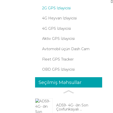
2G GPS İzləyicisi
4G Heyvan İzləyicisi
4G GPS İzləyicisi
Aktiv GPS İzləyicisi
Avtomobil üçün Dash Cam
Fleet GPS Tracker
OBD GPS İzləyicisi
Seçilmiş Məhsullar
AD59- 4G- Ən Son
Çoxfunksiyalı ...