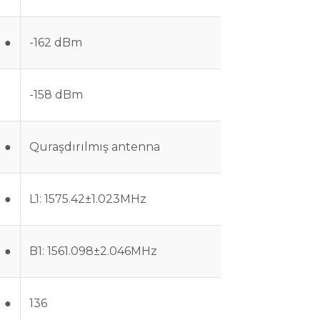
●
-162 dBm
-158 dBm
●
Quraşdırılmış antenna
●
L1: 1575.42±1.023MHz
●
B1: 1561.098±2.046MHz
●
136