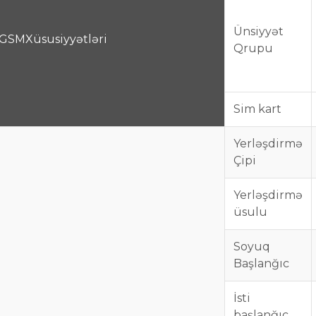
Ünsiyyət
GSM
Xüsusiyyətləri
Qrupu
Sim kart
Yerləşdirmə
Çipi
Yerləşdirmə
üsulu
Soyuq
Başlanğıc
İsti
başlanğıc