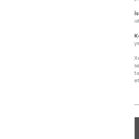
İ
is
K
y
X
s
t
e