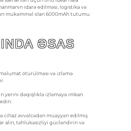
ə ssenariləri üçün onu ideal hala
anmanın idarə edilməsi, logistika və
 üçün mükəmməl olan 6000mAh tutumu
SINDA ƏSAS
lı məlumat ötürülməsi və izləmə
r.
ərin yerini dəqiqliklə izləməyə imkan
edin.
və cihaz əvvəlcədən müəyyən edilmiş
r alın, təhlükəsizliyi gücləndirin və