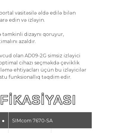
rtal vasitəsilə əldə edilə bilən
darə edin və izləyin.
 təmkinli dizaynı qoruyur,
malını azaldır.
ud olan AD09-2G simsiz izləyici
 optimal cihazı seçməkdə çeviklik
zləmə ehtiyacları üçün bu izləyicilər
ostu funksionallıq təqdim edir.
FIKASIYASI
●
SIMcom 7670-SA