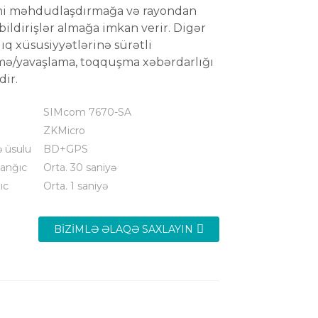
ni məhdudlaşdırmağa və rayondan
bildirişlər almağa imkan verir. Digər
ıq xüsusiyyətlərinə sürətli
mə/yavaşlama, toqquşma xəbərdarlığı
dir.
SIMcom 7670-SA
ZKMicro
ə üsulu
BD+GPS
anğıc
Orta. 30 saniyə
ıc
Orta. 1 saniyə
BIZIMLƏ ƏLAQƏ SAXLAYIN