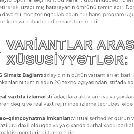
zləyici optimal seçimdir. Bu variant uzunmüddətli izləm
ətirərək, uzadılmış batareyanın ömrünü təmin edir. Don
a davamlı monitorinq tələb edən hər hansı proqram
öhkəm və etibarlı performans təmin edir.
VARIANTLAR ARA
XÜSUSIYYƏTLƏR:
G Simsiz Bağlantı:
İzləyicinin bütün variantları etibar
mkanlarını təmin edən 2G texnologiyasından istifadə edi
eal vaxtda izləmə:
İstifadəçilərə aktivlərin və ya şəxsl
erən dəqiq və real vaxt rejimində izləmə təcrübəsi əldə 
eo-qılıncoynatma imkanları:
Virtual sərhədlər qurun 
razilərə daxil olduqda və ya çıxanda dərhal xəbərdarlıqla
roaktiv monitorinqi təmin edin.