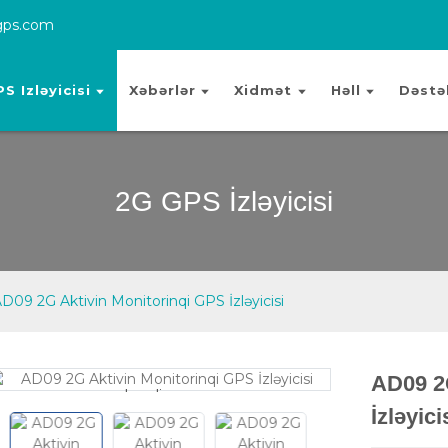
gps.com
S Izləyicisi
Xəbərlər
Xidmət
Həll
Dəstə
2G GPS İzləyicisi
D09 2G Aktivin Monitorinqi GPS İzləyicisi
AD09 2
Loading...
Loading...
İzləyici