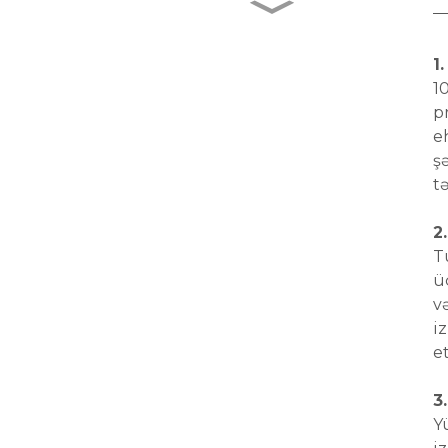
AD02- 4G- IP67 Dərin
suya davamlı avtomobil...
1
1
AD08- Mikroflu 4G OBD
p
GPS İzləyicisi...
e
ş
C10- 4G Simsiz
tə
20000mAh Günəş
Batte...
2
T
J14- 2G 4pin Hamı üçün
ü
Ən İsti Cihazlar ...
v
i
e
3
Y