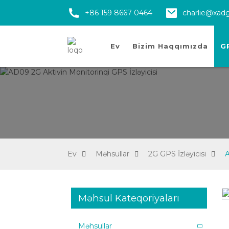
+86 159 8667 0464
charlie@xad
Ev
Bizim Haqqımızda
GP
Ev
Məhsullar
2G GPS İzləyicisi
A
Məhsul Kateqoriyaları
Loading...
Loading...
Məhsullar