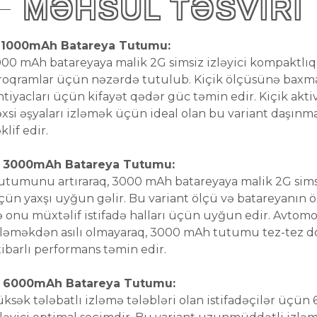
MƏHSUL TƏSVIRI
. 1000mAh Batareya Tutumu:
000 mAh batareyaya malik 2G simsiz izləyici kompaktlı
roqramlar üçün nəzərdə tutulub. Kiçik ölçüsünə baxma
htiyacları üçün kifayət qədər güc təmin edir. Kiçik aktiv
əxsi əşyaları izləmək üçün ideal olan bu variant daşınma
klif edir.
. 3000mAh Batareya Tutumu:
utumunu artıraraq, 3000 mAh batareyaya malik 2G sims
çün yaxşı uyğun gəlir. Bu variant ölçü və batareyanın öm
ə onu müxtəlif istifadə halları üçün uyğun edir. Avtomobi
zləməkdən asılı olmayaraq, 3000 mAh tutumu tez-tez
tibarlı performans təmin edir.
. 6000mAh Batareya Tutumu:
üksək tələbatlı izləmə tələbləri olan istifadəçilər üçü