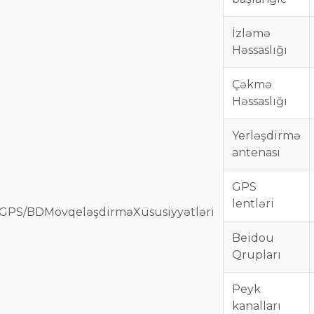
İzləmə
Həssaslığı
Çəkmə
Həssaslığı
Yerləşdirmə
antenası
GPS
lentləri
GPS/BD
Mövqeləşdirmə
Xüsusiyyətləri
Beidou
Qrupları
Peyk
kanalları