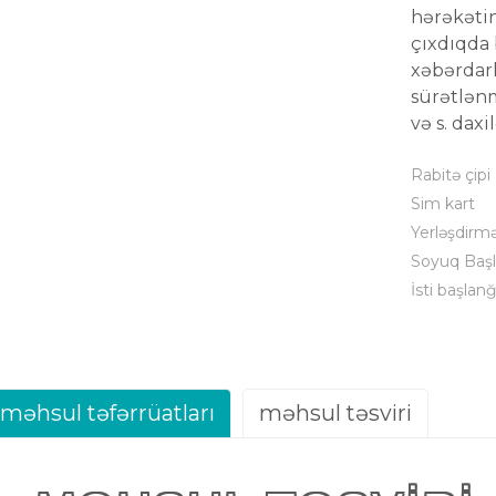
hərəkəti
çıxdıqda 
xəbərdarl
sürətlən
və s. daxil
Rabitə çipi
Sim kart
Yerləşdirm
Soyuq Başl
İsti başlanğ
məhsul təfərrüatları
məhsul təsviri