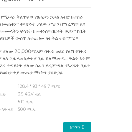
 የሚሠራ ቅልጥፍና፡ የፀሐይን ኃይል አብሮ በተሰራ
ል በመጠቀም ቀጣይነት ያለው ሥራን በማረጋገጥ እና
የመሙላትን ፍላጎት በመቀነስ። በርቀት ወይም ከቤት
ካባቢዎች ውስጥ ለተራዘመ ክትትል ተስማሚ።
 ያለው 20,000ሚአም ባትሪ፡ ወደር የለሽ የባትሪ
ም ላለ ጊዜ የመከታተያ ጊዜ ይለማመዱ። ትልቅ አቅም
ና ቀጣይነት ያለው ስራን ያረጋግጣል, የእረፍት ጊዜን
ና የመከታተያ ውጤታማነትን ያሳድጋል.
128.4 * 93 * 49.7 ሚሜ
ልቴጅ
3.5-4.2V ዲሲ
ት
5 ቪ ዲ.ሲ
ሙላት ላይ
500 ሚ.ኤ
አግኙን