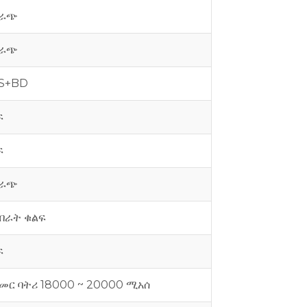
ራጭ
ራጭ
S+BD
ፍ
ፍ
ራጭ
ብራት ቁልፍ
ፍ
መር ባትሪ 18000 ~ 20000 ሚአሰ