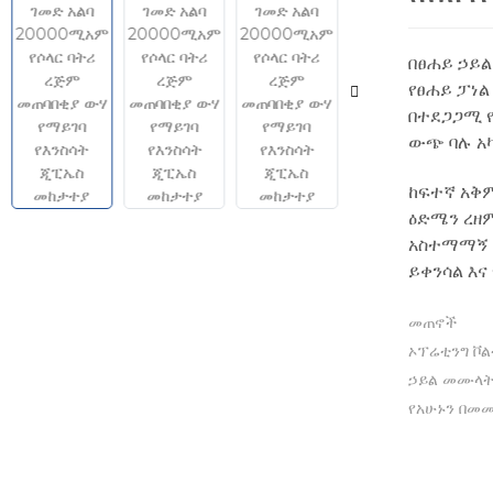
በፀሐይ ኃይል
የፀሐይ ፓነ
በተደጋጋሚ 
ውጭ ባሉ አ
ከፍተኛ አቅም
ዕድሜን ረዘ
አስተማማኝ እ
ይቀንሳል እ
መጠኖች
ኦፕሬቲንግ ቮ
ኃይል መሙላ
የአሁኑን በመ