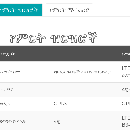
የምርት ዝርዝሮች
የምርት ማብራሪያ
የምርት ዝርዝሮች
ፕሮጀክት
ይግ
LTE
የምርት ስም
የፀሐይ ከብቶች እና በግ መከታተያ
ይደ
ዋና ቺፕ
4ጂ 
ውሂብ
GPRS
GP
LT
ድግግሞሽ ባንድ
4ጂ
B3