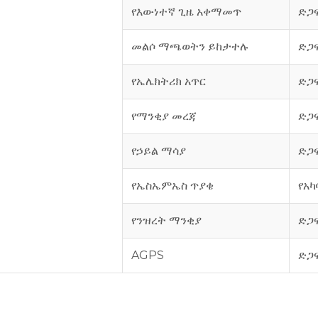
የእውነተኛ ጊዜ አቀማመጥ
ድጋ
መልሶ ማጫወትን ይከታተሉ
ድጋ
የኤሌክትሪክ አጥር
ድጋ
የማንቂያ መረጃ
ድጋ
የኃይል ማሳያ
ድጋ
የኤስኤምኤስ ጥያቄ
የአካ
የንዝረት ማንቂያ
ድጋ
AGPS
ድጋ