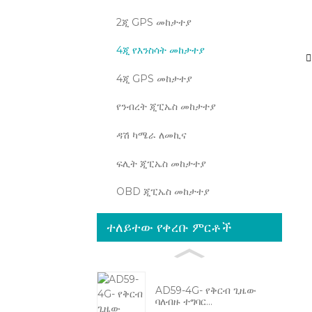
2ጂ GPS መከታተያ
4ጂ የእንስሳት መከታተያ
4ጂ GPS መከታተያ
የንብረት ጂፒኤስ መከታተያ
ዳሽ ካሜራ ለመኪና
ፍሊት ጂፒኤስ መከታተያ
OBD ጂፒኤስ መከታተያ
ተለይተው የቀረቡ ምርቶች
AD59-4G- የቅርብ ጊዜው
ባለብዙ ተግባር...