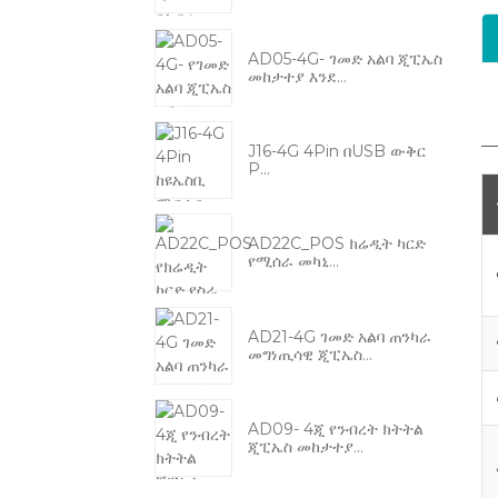
AD05-4G- ገመድ አልባ ጂፒኤስ
መከታተያ እንደ...
J16-4G 4Pin በUSB ውቅር
P...
AD22C_POS ክሬዲት ካርድ
የሚሰራ መካኒ...
AD21-4G ገመድ አልባ ጠንካራ
መግነጢሳዊ ጂፒኤስ…
AD09- 4ጂ የንብረት ክትትል
ጂፒኤስ መከታተያ...