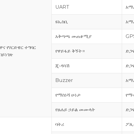
UART
አማ
ዩኤስቢ
አማ
አቅጣጫ መጠቆሚያ
GP
ዋና የሃርድዌር ተግባር
የዋይፋይ ቅኝት።
ድጋ
በይነገጽ
ጂ-ዳሳሽ
ድጋ
Buzzer
አማ
የማስነሻ ሁነታ
የማ
የፀሐይ ኃይል መሙላት
ድጋ
ባትሪ
ፖሊ