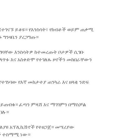
ደተገናኙ ይቆዩ። የእንስሳት፣ የከብቶች ወይም ጠቃሚ
 ግንዛቤን ያረጋግጡ።
ረግባቸው እንስሳትዎ ከተመረጡት ቦታዎች ሲገቡ
ላጥፉ እና አስቀድሞ የተገለጹ ዞኖችን መከበራቸውን
ተገነባው የእኛ መከታተያ ጠንካራ እና ዘላቂ ንድፍ
 ይጠብቁ። ፈጣን ምላሽ እና ማገገምን በማስቻል
በሉ።
ለተለያዩ አፕሊኬሽኖች የተዘጋጀ። መሣሪያው
ቶች ተስማሚ ነው።