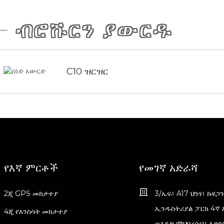
ብሮሹርን ያውርዱ
C10 ዝርዝር
የእኛ ምርቶች
የመገኛ አድራሻ
2ጂ GPS መከታተያ
3/ኤፍ፣ A17 ህንፃ፣ ኩዩጋ
ኢንዱስትሪያል ፓርክ 4ኛ 
4ጂ የእንስሳት መከታተያ
ሁአይድ ማህበረሰብ፣ ፉዮን