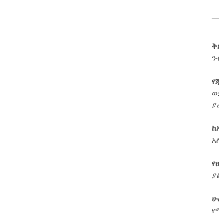
ቅ
ን
የ
ወ
ያ
ከ
አ
የ
ያ
ሁ
የ