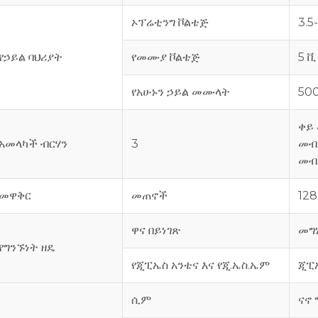
ኦፕሬቲንግ ቮልቴጅ
3.5
የኃይል ባህሪያት
የመሙያ ቮልቴጅ
5 ቪ
የአሁኑን ኃይል መሙላት
50
ቀይ
አመላካች ብርሃን
3
መብራ
መብ
መዋቅር
መጠኖች
128
ዋና በይነገጽ
መግ
የግንኙነት ዘዴ
የጂፒኤስ አንቴና እና የጂ.ኤስ.ኤም
ጂፒ
ሲም
ናኖ 