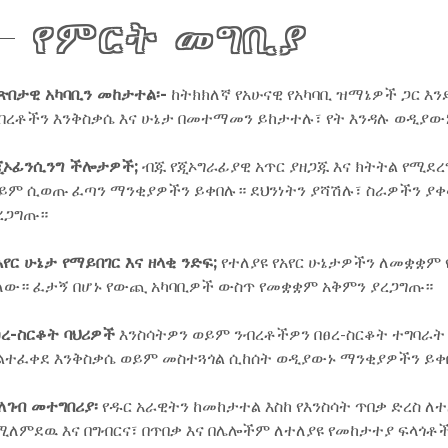
የምርት መግቢያ
ጽበታዊ አካባቢን መከታተል፡-
ከትክክለኛ የአሁናዊ የአካባቢ ዝማኔዎች ጋር እን
ብረቶችን እንቅስቃሴ እና ሁኔታ በመተማመን ይከታተሉ፣ የት እንዳሉ ወዲያውኑ
ጂኦፊንሲንግ ችሎታዎች;
ብጁ የጂኦግራፊያዊ አጥር ያዘጋጁ እና ክትትል የሚደ
ይም ሲወጡ ፈጣን ማንቂያዎችን ይቀበሉ። ደህንነትን ያሻሽሉ፣ ስራዎችን ያቀ
ረጋግጡ።
አየር ሁኔታ የማይበገር እና ዘላቂ ንድፍ;
የተለያዩ የአየር ሁኔታዎችን ለመቋቋም የ
ለው። ፈታኝ በሆኑ የውጪ አካባቢዎች ውስጥ የመቋቋም አቅምን ያረጋግጡ።
ፀረ-ስርቆት ባህሪዎች
እንስሳትዎን ወይም ንብረቶችዎን በፀረ-ስርቆት ተግባራት
ልተፈቀደ እንቅስቃሴ ወይም መስተጓጎል ሲከሰት ወዲያውኑ ማንቂያዎችን ይቀ
ለገብ መተግበሪያ፡
የዱር አራዊትን ከመከታተል እስከ የእንስሳት ጥበቃ ድረስ 
ሚለምደዉ እና በግብርና፣ በጥበቃ እና በሌሎችም ለተለያዩ የመከታተያ ፍላጎ