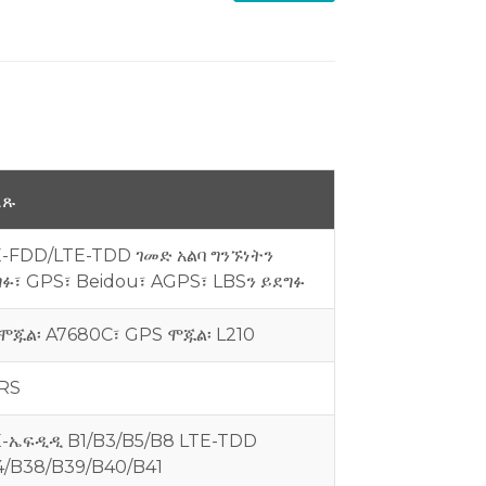
ለጹ
-FDD/LTE-TDD ገመድ አልባ ግንኙነትን
ግፉ፣
GPS፣ Beidou፣ AGPS፣ LBSን ይደግፉ
ሞጁል፡ A7680C፣ GPS ሞጁል፡ L210
RS
E-ኤፍዲዲ B1/B3/B5/B8
LTE-TDD
4/B38/B39/B40/B41