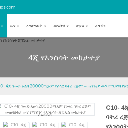
gps.com
ዜና
አገልግሎት
መፍትሄ
ድጋፍ
አግኙን
4ጂ የእንስሳት መከታተያ
10- 4ጂ ገመድ አልባ 20000ሚአም የሶላር ባትሪ ረጅም መጠባበቂያ ውሃ የማይገባ የ
C10- 4
Loading...
Loading...
ባትሪ ረ
የእንስሳ