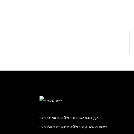
የምርት ዝርዝራችንን ከተመለከቱ በኋላ
ማንኛውንም ዕቃዎቻችንን ሲፈልጉ እባክዎን