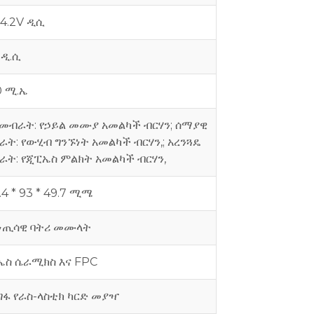
-4.2V ዲሲ
 ዲ.ሲ
0 ሚ.ኤ
 መብራት: የኃይል መሙያ አመልካች ብርሃን;
ሰማያዊ
ት: የውሂብ ግንኙነት አመልካች ብርሃን,;
አረንጓዴ
ራት: የጂፒኤስ ምልክት አመልካች ብርሃን,
.4 * 93 * 49.7 ሚሜ
ነጢሳዊ ባትሪ መሙላት
ኤስ ሴራሚክስ እና FPC
ግፋ የራስ-ላስቲክ ካርድ መያዣ