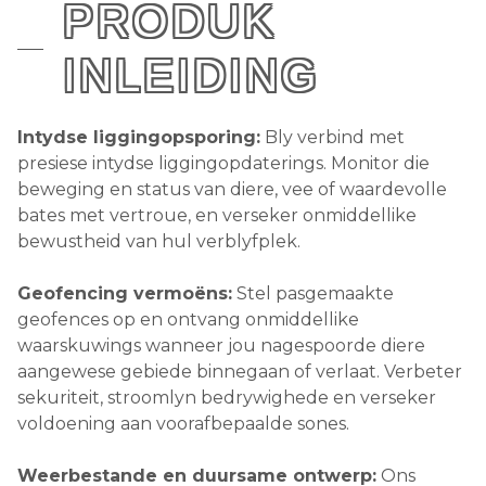
PRODUK
INLEIDING
Intydse liggingopsporing:
Bly verbind met
presiese intydse liggingopdaterings. Monitor die
beweging en status van diere, vee of waardevolle
bates met vertroue, en verseker onmiddellike
bewustheid van hul verblyfplek.
Geofencing vermoëns:
Stel pasgemaakte
geofences op en ontvang onmiddellike
waarskuwings wanneer jou nagespoorde diere
aangewese gebiede binnegaan of verlaat. Verbeter
sekuriteit, stroomlyn bedrywighede en verseker
voldoening aan voorafbepaalde sones.
Weerbestande en duursame ontwerp:
Ons