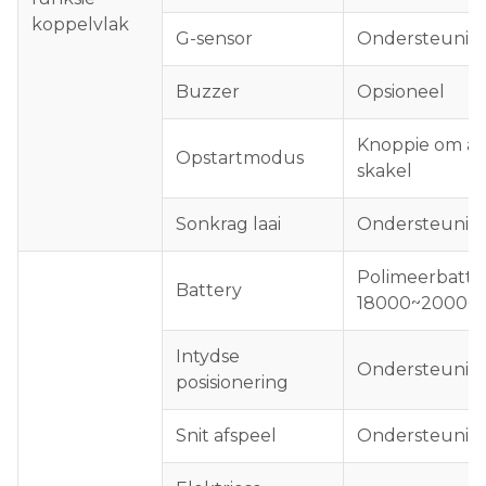
koppelvlak
G-sensor
Ondersteunin
Buzzer
Opsioneel
Knoppie om aa
Opstartmodus
skakel
Sonkrag laai
Ondersteunin
Polimeerbatte
Battery
18000~20000
Intydse
Ondersteunin
posisionering
Snit afspeel
Ondersteunin