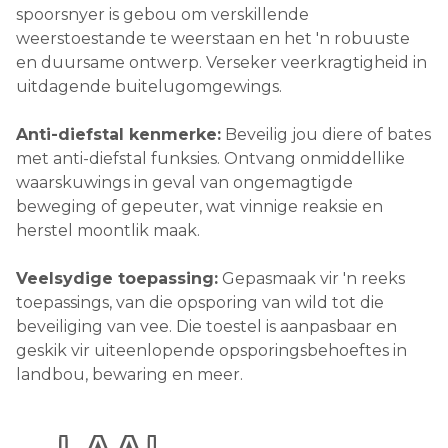
spoorsnyer is gebou om verskillende
weerstoestande te weerstaan ​​en het 'n robuuste
en duursame ontwerp. Verseker veerkragtigheid in
uitdagende buitelugomgewings.
Anti-diefstal kenmerke:
Beveilig jou diere of bates
met anti-diefstal funksies. Ontvang onmiddellike
waarskuwings in geval van ongemagtigde
beweging of gepeuter, wat vinnige reaksie en
herstel moontlik maak.
Veelsydige toepassing:
Gepasmaak vir 'n reeks
toepassings, van die opsporing van wild tot die
beveiliging van vee. Die toestel is aanpasbaar en
geskik vir uiteenlopende opsporingsbehoeftes in
landbou, bewaring en meer.