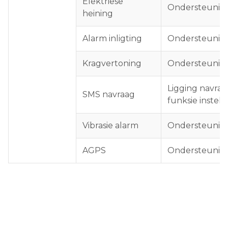
Elektriese
Ondersteunin
heining
Alarm inligting
Ondersteunin
Kragvertoning
Ondersteunin
Ligging navraa
SMS navraag
funksie instell
Vibrasie alarm
Ondersteunin
AGPS
Ondersteunin