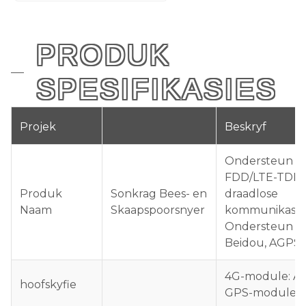
PRODUK
SPESIFIKASIES
Projek
Beskryf
Ondersteun L
FDD/LTE-TDD
Produk
Sonkrag Bees- en
draadlose
Naam
Skaapspoorsnyer
kommunikasie
Ondersteun G
Beidou, AGPS,
4G-module: A
hoofskyfie
GPS-module: 