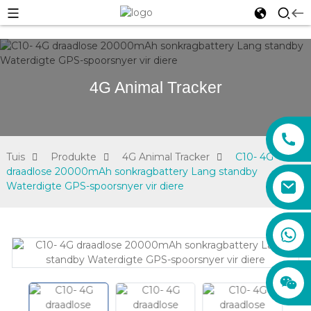
4G Animal Tracker
Tuis
Produkte
4G Animal Tracker
C10- 4G
draadlose 20000mAh sonkragbattery Lang standby
Waterdigte GPS-spoorsnyer vir diere
sales01@xadgps.com
+86 188 7850 0956
+86 159 8670 4515
+86 159 8667 0464