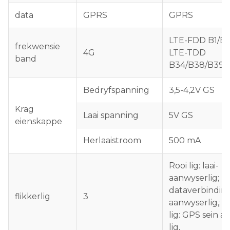
data
GPRS
GPRS
LTE-FDD B1/B
frekwensie
4G
LTE-TDD
band
B34/B38/B39/
Bedryfspanning
3,5-4,2V GS
Krag
Laai spanning
5V GS
eienskappe
Herlaaistroom
500 mA
Rooi lig: laai-
aanwyserlig;
Bl
dataverbindin
flikkerlig
3
aanwyserlig,;
G
lig: GPS sein 
lig,