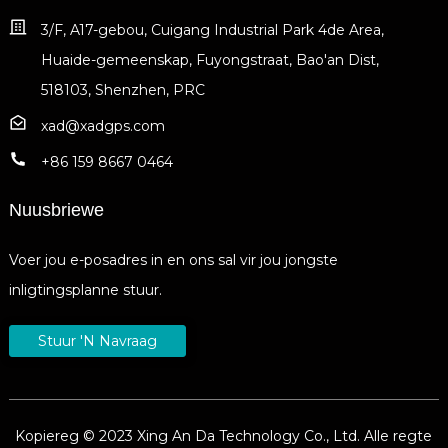
3/F, A17-gebou, Cuigang Industrial Park 4de Area,
Huaide-gemeenskap, Fuyongstraat, Bao'an Dist,
518103, Shenzhen, PRC
xad@xadgps.com
+86 159 8667 0464
Nuusbriewe
Voer jou e-posadres in en ons sal vir jou jongste
inligtingsplanne stuur.
Stuur 'n Navraag
Kopiereg © 2023 Xing An Da Technology Co., Ltd. Alle regte