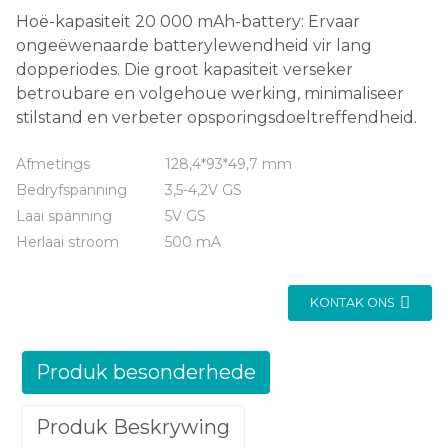
Hoë-kapasiteit 20 000 mAh-battery: Ervaar
ongeëwenaarde batterylewendheid vir lang
dopperiodes. Die groot kapasiteit verseker
betroubare en volgehoue ​​werking, minimaliseer
stilstand en verbeter opsporingsdoeltreffendheid.
Afmetings
128,4*93*49,7 mm
Bedryfspanning
3,5-4,2V GS
Laai spanning
5V GS
Herlaai stroom
500 mA
KONTAK ONS
Produk besonderhede
Produk Beskrywing