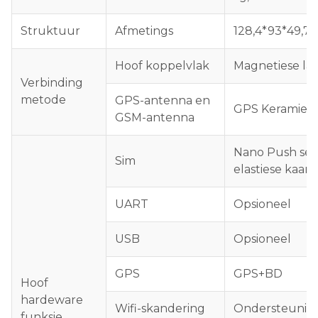
Struktuur
Afmetings
128,4*93*49,7
Hoof koppelvlak
Magnetiese laa
Verbinding
metode
GPS-antenna en
GPS Keramiek
GSM-antenna
Nano Push self
Sim
elastiese kaar
UART
Opsioneel
USB
Opsioneel
GPS
GPS+BD
Hoof
hardeware
Wifi-skandering
Ondersteunin
funksie